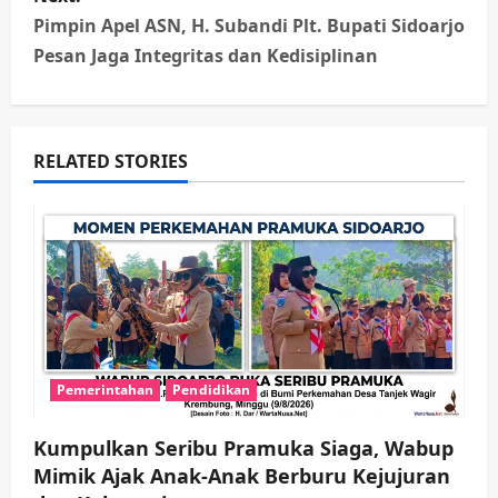
t
Pimpin Apel ASN, H. Subandi Plt. Bupati Sidoarjo
n
Pesan Jaga Integritas dan Kedisiplinan
a
v
RELATED STORIES
i
g
a
t
i
Pemerintahan
Pendidikan
o
Kumpulkan Seribu Pramuka Siaga, Wabup
Mimik Ajak Anak-Anak Berburu Kejujuran
n