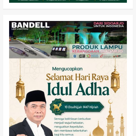
Kesehatan
Pembangunan
Pemerintahan
PANAS! Kalah Tender Proyek RSUD
Sibar Rp 9,9 M, Beranikah CV Tiga
Anugerah Utama Pertaruhkan
2
Jaminan Rp 100 Juta?
wartanusa
5 Agustus 2026
Olahraga
Adu Taktik di Atas Rumput Sintetis:
PWI dan Sapma PP Sidoarjo
Memanaskan Mesin Menuju Piala
Soccer
3
wartanusa
5 Agustus 2026
Ekonomi
Hiburan
Pemerintahan
HOT NEWS: Ribuan Warga Wage
Tumplek Blek di Bazar Rakyat Jalan
Jambu, Borong Kuliner UMKM Sambil
Nonton Jaranan!
4
wartanusa
4 Agustus 2026
Keagamaan
Pemerintahan