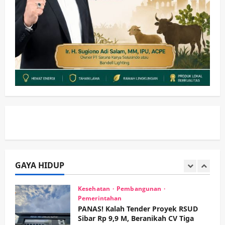
Pemkab Sidoarjo & Muhammadiyah
Sinergi Permudah Perizinan, Wakaf,
hingga Hibah
wartanusa
4 Agustus 2026
5
Kesehatan
Pemerintahan
Ubah Lahan Tidur Jadi Cuan: Wabup
Sidoarjo Apresiasi Inovasi Teh Daun
Kumis Kucing Produk Anggota TNI AL
wartanusa
8 Agustus 2026
1
Kesehatan
Pembangunan
Pemerintahan
PANAS! Kalah Tender Proyek RSUD
Sibar Rp 9,9 M, Beranikah CV Tiga
Anugerah Utama Pertaruhkan
GAYA HIDUP
2
Jaminan Rp 100 Juta?
wartanusa
5 Agustus 2026
Olahraga
Adu Taktik di Atas Rumput Sintetis:
PWI dan Sapma PP Sidoarjo
Memanaskan Mesin Menuju Piala