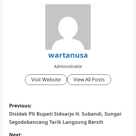
wartanusa
Administrator
Visit Website
View All Posts
P
Previous:
o
Disidak Plt Bupati Sidoarjo H. Subandi, Sungai
Segodobancang Tarik Langsung Bersih
s
Next: