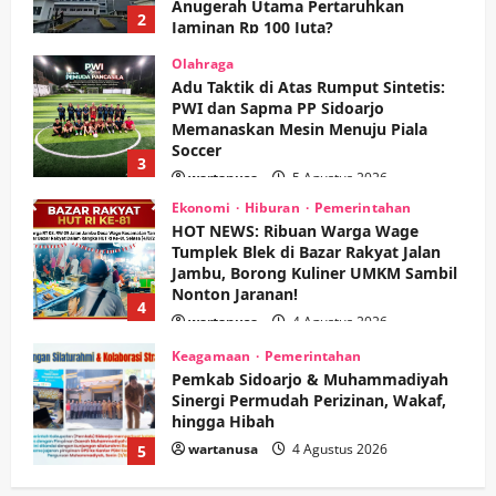
Soccer
3
wartanusa
5 Agustus 2026
Ekonomi
Hiburan
Pemerintahan
HOT NEWS: Ribuan Warga Wage
Tumplek Blek di Bazar Rakyat Jalan
Jambu, Borong Kuliner UMKM Sambil
Nonton Jaranan!
4
wartanusa
4 Agustus 2026
Keagamaan
Pemerintahan
Pemkab Sidoarjo & Muhammadiyah
Sinergi Permudah Perizinan, Wakaf,
hingga Hibah
wartanusa
4 Agustus 2026
5
Kesehatan
Pemerintahan
Ubah Lahan Tidur Jadi Cuan: Wabup
Sidoarjo Apresiasi Inovasi Teh Daun
Kumis Kucing Produk Anggota TNI AL
wartanusa
8 Agustus 2026
1
Kesehatan
Pembangunan