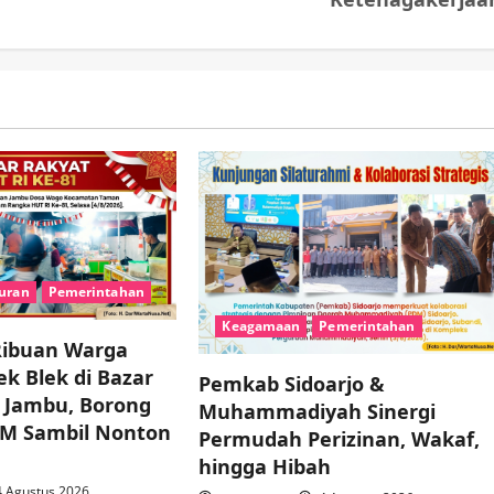
uran
Pemerintahan
Keagamaan
Pemerintahan
Ribuan Warga
k Blek di Bazar
Pemkab Sidoarjo &
n Jambu, Borong
Muhammadiyah Sinergi
KM Sambil Nonton
Permudah Perizinan, Wakaf,
hingga Hibah
 Agustus 2026