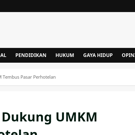
NAL
PENDIDIKAN
HUKUM
GAYA HIDUP
OPIN
M Tembus Pasar Perhotelan
rjo Dukung UMKM
otelan