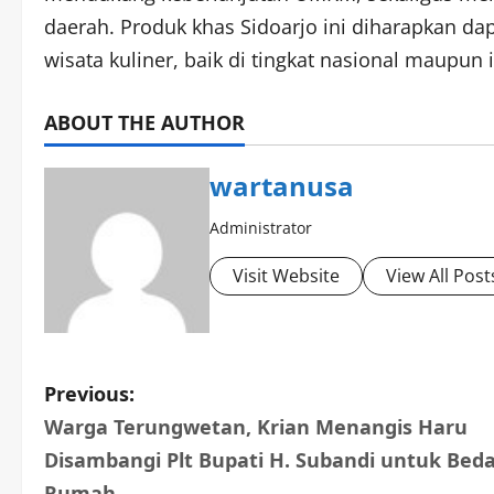
daerah. Produk khas Sidoarjo ini diharapkan dap
wisata kuliner, baik di tingkat nasional maupun i
ABOUT THE AUTHOR
wartanusa
Administrator
Visit Website
View All Post
P
Previous:
Warga Terungwetan, Krian Menangis Haru
o
Disambangi Plt Bupati H. Subandi untuk Bed
s
Rumah