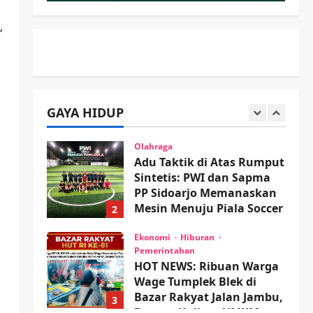
Proyek RSUD Sibar Rp 9,9
M, Beranikah CV Tiga
1
”
Anugerah Utama
Pertaruhkan Jaminan Rp
Olahraga
100 Juta?
Adu Taktik di Atas Rumput
Sintetis: PWI dan Sapma
wartanusa
5 Agustus 2026
PP Sidoarjo Memanaskan
GAYA HIDUP
Mesin Menuju Piala Soccer
2
wartanusa
5 Agustus 2026
Ekonomi
Hiburan
Pemerintahan
HOT NEWS: Ribuan Warga
Wage Tumplek Blek di
Bazar Rakyat Jalan Jambu,
3
Borong Kuliner UMKM
Sambil Nonton Jaranan!
Keagamaan
Pemerintahan
Pemkab Sidoarjo &
wartanusa
4 Agustus 2026
Muhammadiyah Sinergi
Permudah Perizinan,
Wakaf, hingga Hibah
4