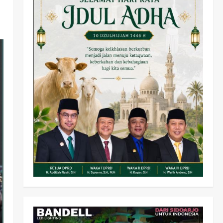
Olahraga
Adu Taktik di Atas Rumput
Sintetis: PWI dan Sapma
PP Sidoarjo Memanaskan
Mesin Menuju Piala Soccer
2
wartanusa
5 Agustus 2026