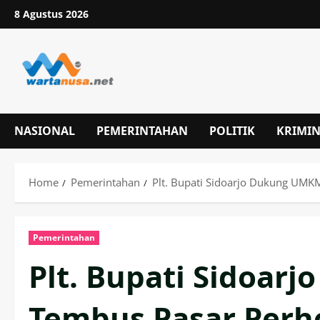
Skip
8 Agustus 2026
to
content
NASIONAL
PEMERINTAHAN
POLITIK
KRIMI
Home
Pemerintahan
Plt. Bupati Sidoarjo Dukung UMK
Pemerintahan
Plt. Bupati Sidoa
Tembus Pasar Perh