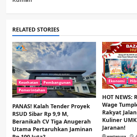
t
n
RELATED STORIES
a
v
i
g
Ekonomi
Hib
Kesehatan
Pembangunan
a
Pemerintahan
HOT NEWS: 
t
Wage Tumple
PANAS! Kalah Tender Proyek
i
Rakyat Jala
RSUD Sibar Rp 9,9 M,
Kuliner UM
Beranikah CV Tiga Anugerah
o
Jaranan!
Utama Pertaruhkan Jaminan
Rp 100 Juta?
wartanusa
4