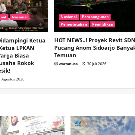
Nasional
Pembangunan
inal
Nasional
Pemerintahan
Pendidikan
HOT NEWS..! Proyek Revit SD
idampingi Ketua
Pucang Anom Sidoarjo Banya
 Ketua LPKAN
Temuan
Warga Biasa
usaha Rokok
wartanusa
30 Juli 2026
sik!
 Agustus 2026