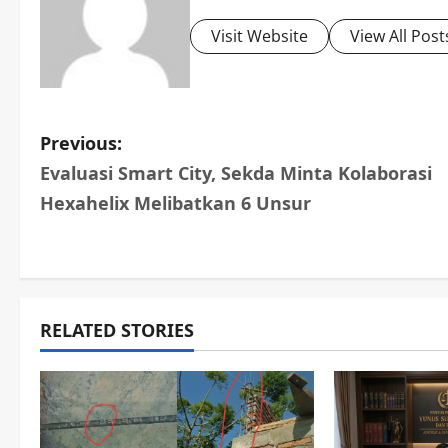
Visit Website
View All Post
P
Previous:
Evaluasi Smart City, Sekda Minta Kolaborasi
o
Hexahelix Melibatkan 6 Unsur
s
t
n
RELATED STORIES
a
v
i