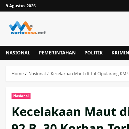
Skip
9 Agustus 2026
to
content
NASIONAL
PEMERINTAHAN
POLITIK
KRIMI
Home
Nasional
Kecelakaan Maut di Tol Cipularang KM 9
Nasional
Kecelakaan Maut di
92 B, 30 Korban Ter