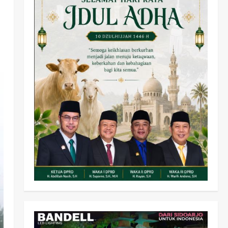
Kesehatan
Pembangunan
Pemerintahan
PANAS! Kalah Tender
Proyek RSUD Sibar Rp 9,9
M, Beranikah CV Tiga
2
Anugerah Utama