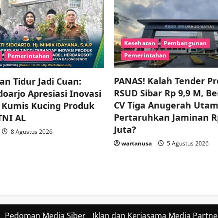
Kesehatan
Pembangunan
Pemerintahan
Pemerintahan
PANAS! Kalah Tender P
n Tidur Jadi Cuan:
RSUD Sibar Rp 9,9 M, B
oarjo Apresiasi Inovasi
CV Tiga Anugerah Uta
 Kumis Kucing Produk
Pertaruhkan Jaminan R
TNI AL
Juta?
8 Agustus 2026
wartanusa
5 Agustus 2026
Pedoman Media Siber
Iklan dan Kerjasama Media Partne