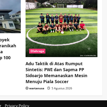
royek
eranikah
ma
Olahraga
p 100
Adu Taktik di Atas Rumput
Sintetis: PWI dan Sapma PP
Sidoarjo Memanaskan Mesin
Menuju Piala Soccer
wartanusa
5 Agustus 2026
r
Privacy Policy