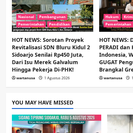
g
Nasional
Pembangunan
Hukum
Krim
a
Pemerintahan
Pendidikan
Pemerintahan
t
HOT NEWS: Sorotan Proyek
HOT NEWS: D
i
Revitalisasi SDN Bluru Kidul 2
PERADI dan
Sidoarjo Senilai Rp450 Juta,
Indonesia, 
o
Dari Isu Merek Galvalum
GUGAT Peng
Hingga Pekerja Di-PHK!
Brangkal Gre
n
wartanusa
1 Agustus 2026
wartanusa
1
YOU MAY HAVE MISSED