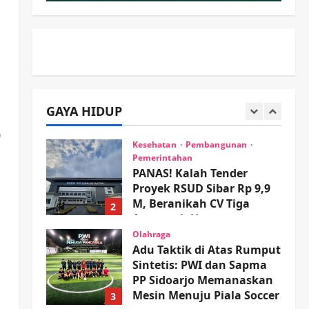
Apresiasi Inovasi Teh Daun
Kumis Kucing Produk
1
Anggota TNI AL
Kesehatan
Pembangunan
wartanusa
8 Agustus 2026
Pemerintahan
PANAS! Kalah Tender
Proyek RSUD Sibar Rp 9,9
GAYA HIDUP
M, Beranikah CV Tiga
2
Anugerah Utama
0
Pertaruhkan Jaminan Rp
Olahraga
100 Juta?
Adu Taktik di Atas Rumput
Sintetis: PWI dan Sapma
wartanusa
5 Agustus 2026
PP Sidoarjo Memanaskan
Mesin Menuju Piala Soccer
3
wartanusa
5 Agustus 2026
Ekonomi
Hiburan
Pemerintahan
HOT NEWS: Ribuan Warga
Wage Tumplek Blek di
Bazar Rakyat Jalan Jambu,
4
Borong Kuliner UMKM