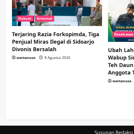
Hukum
Kriminal
Terjaring Razia Forkopimda, Tiga
Kesehatan
Penjual Miras Ilegal di Sidoarjo
Divonis Bersalah
Ubah Laha
Wabup Sid
wartanusa
8 Agustus 2026
Teh Daun
Anggota 
wartanusa
Susunan Redaksi