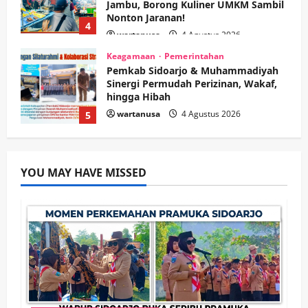
hingga Hibah
wartanusa
4 Agustus 2026
5
Kesehatan
Pemerintahan
Ubah Lahan Tidur Jadi Cuan: Wabup
Sidoarjo Apresiasi Inovasi Teh Daun
Kumis Kucing Produk Anggota TNI AL
wartanusa
8 Agustus 2026
1
Kesehatan
Pembangunan
Pemerintahan
PANAS! Kalah Tender Proyek RSUD
YOU MAY HAVE MISSED
Sibar Rp 9,9 M, Beranikah CV Tiga
Anugerah Utama Pertaruhkan
2
Jaminan Rp 100 Juta?
wartanusa
5 Agustus 2026
Olahraga
Adu Taktik di Atas Rumput Sintetis:
PWI dan Sapma PP Sidoarjo
Memanaskan Mesin Menuju Piala
Soccer
3
wartanusa
5 Agustus 2026