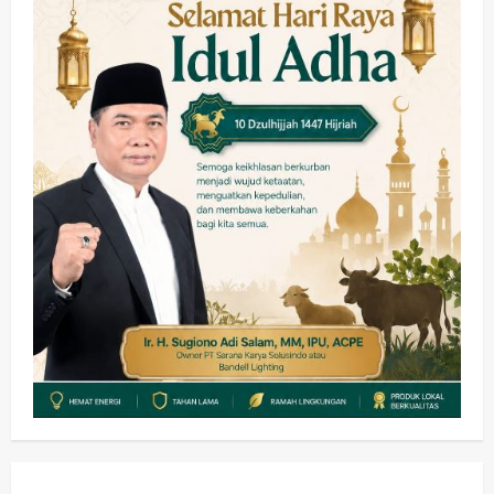
Soccer
3
wartanusa
5 Agustus 2026
Ekonomi
Hiburan
Pemerintahan
HOT NEWS: Ribuan Warga Wage
Tumplek Blek di Bazar Rakyat Jalan
Jambu, Borong Kuliner UMKM Sambil
Nonton Jaranan!
4
wartanusa
4 Agustus 2026
Keagamaan
Pemerintahan
Pemkab Sidoarjo & Muhammadiyah
Sinergi Permudah Perizinan, Wakaf,
hingga Hibah
wartanusa
4 Agustus 2026
5
Kesehatan
Pemerintahan
Ubah Lahan Tidur Jadi Cuan: Wabup
Sidoarjo Apresiasi Inovasi Teh Daun
Kumis Kucing Produk Anggota TNI AL
wartanusa
8 Agustus 2026
1