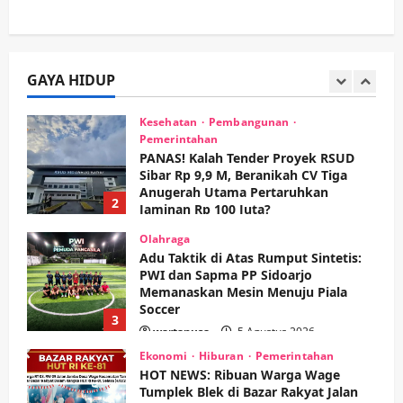
Kesehatan
Pembangunan
Pemerintahan
PANAS! Kalah Tender Proyek RSUD
Sibar Rp 9,9 M, Beranikah CV Tiga
Anugerah Utama Pertaruhkan
GAYA HIDUP
2
Jaminan Rp 100 Juta?
wartanusa
5 Agustus 2026
Olahraga
Adu Taktik di Atas Rumput Sintetis:
PWI dan Sapma PP Sidoarjo
Memanaskan Mesin Menuju Piala
Soccer
3
wartanusa
5 Agustus 2026
Ekonomi
Hiburan
Pemerintahan
HOT NEWS: Ribuan Warga Wage
Tumplek Blek di Bazar Rakyat Jalan
Jambu, Borong Kuliner UMKM Sambil
Nonton Jaranan!
4
wartanusa
4 Agustus 2026
Keagamaan
Pemerintahan
Pemkab Sidoarjo & Muhammadiyah
Sinergi Permudah Perizinan, Wakaf,