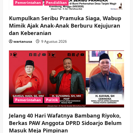
Pemerintahan
Pendidikan
Ekonomi
Hiburan
Pemerintahan
HOT NEWS: Ribuan Warga Wage
Kumpulkan Seribu Pramuka Siaga, Wabup
Tumplek Blek di Bazar Rakyat Jalan
Jambu, Borong Kuliner UMKM Sambil
Mimik Ajak Anak-Anak Berburu Kejujuran
Nonton Jaranan!
dan Keberanian
4
wartanusa
4 Agustus 2026
wartanusa
9 Agustus 2026
Keagamaan
Pemerintahan
Pemkab Sidoarjo & Muhammadiyah
Sinergi Permudah Perizinan, Wakaf,
hingga Hibah
wartanusa
4 Agustus 2026
5
Pemerintahan
Politik
Jelang 40 Hari Wafatnya Bambang Riyoko,
Berkas PAW Anggota DPRD Sidoarjo Belum
Masuk Meja Pimpinan ​