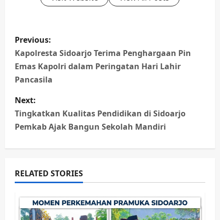
P
Previous:
o
Kapolresta Sidoarjo Terima Penghargaan Pin
Emas Kapolri dalam Peringatan Hari Lahir
s
Pancasila
t
Next:
n
Tingkatkan Kualitas Pendidikan di Sidoarjo
Pemkab Ajak Bangun Sekolah Mandiri
a
v
RELATED STORIES
i
g