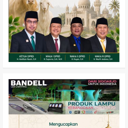
Kesehatan
Pembangunan
Pemerintahan
PANAS! Kalah Tender Proyek RSUD
Sibar Rp 9,9 M, Beranikah CV Tiga
Anugerah Utama Pertaruhkan
2
Jaminan Rp 100 Juta?
wartanusa
5 Agustus 2026
Olahraga
Adu Taktik di Atas Rumput Sintetis:
PWI dan Sapma PP Sidoarjo
Memanaskan Mesin Menuju Piala