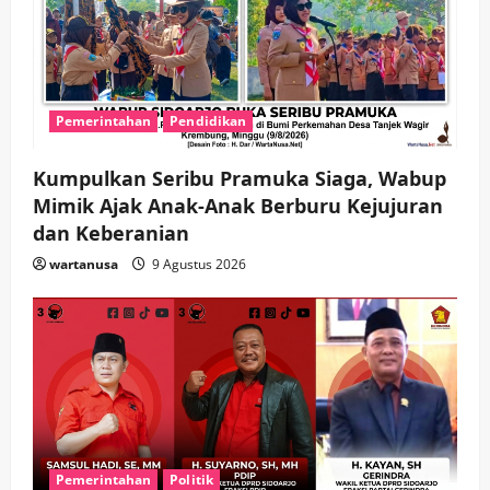
a
t
i
Pemerintahan
Pendidikan
o
n
Kumpulkan Seribu Pramuka Siaga, Wabup
Mimik Ajak Anak-Anak Berburu Kejujuran
dan Keberanian
wartanusa
9 Agustus 2026
Pemerintahan
Politik