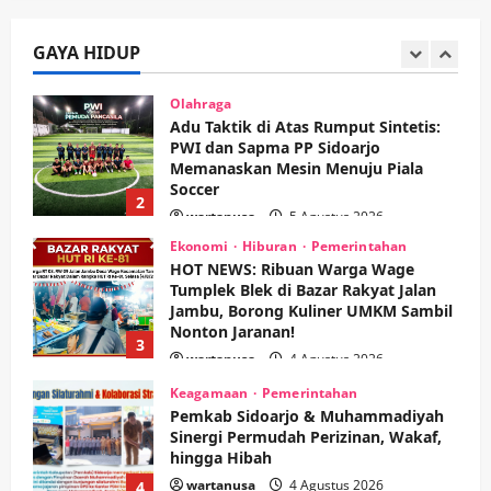
PWI dan Sapma PP Sidoarjo
Memanaskan Mesin Menuju Piala
Soccer
GAYA HIDUP
2
wartanusa
5 Agustus 2026
Ekonomi
Hiburan
Pemerintahan
HOT NEWS: Ribuan Warga Wage
Tumplek Blek di Bazar Rakyat Jalan
Jambu, Borong Kuliner UMKM Sambil
Nonton Jaranan!
3
wartanusa
4 Agustus 2026
Keagamaan
Pemerintahan
Pemkab Sidoarjo & Muhammadiyah
Sinergi Permudah Perizinan, Wakaf,
hingga Hibah
wartanusa
4 Agustus 2026
4
Keagamaan
Pemerintahan
Hadir di Pengajian Qurrota A’yun,
Wabup Sidoarjo Minta Doa Jamaah
Agar Tetap Amanah Memimpin
wartanusa
4 Agustus 2026
5