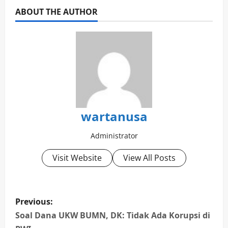
ABOUT THE AUTHOR
wartanusa
Administrator
Visit Website
View All Posts
P
Previous:
o
Soal Dana UKW BUMN, DK: Tidak Ada Korupsi di