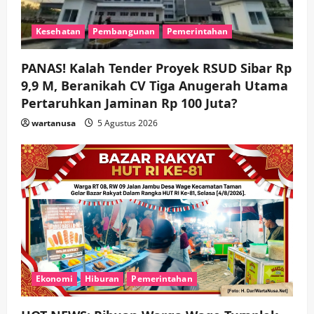
n
Kesehatan
Pembangunan
Pemerintahan
PANAS! Kalah Tender Proyek RSUD Sibar Rp
9,9 M, Beranikah CV Tiga Anugerah Utama
Pertaruhkan Jaminan Rp 100 Juta?
wartanusa
5 Agustus 2026
Ekonomi
Hiburan
Pemerintahan