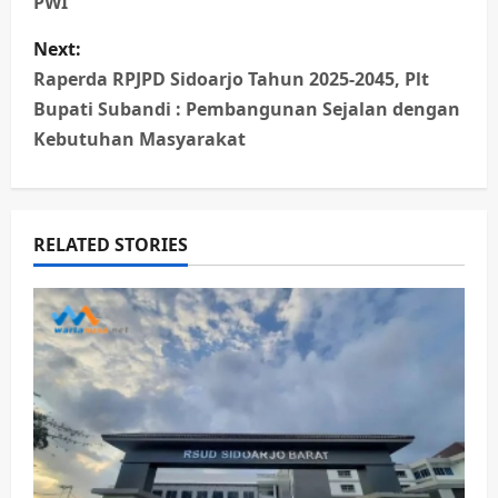
PWI
s
Next:
t
Raperda RPJPD Sidoarjo Tahun 2025-2045, Plt
n
Bupati Subandi : Pembangunan Sejalan dengan
Kebutuhan Masyarakat
a
v
RELATED STORIES
i
g
a
t
i
o