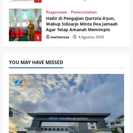
Kesehatan
Pembangunan
Pemerintahan
PANAS! Kalah Tender Proyek RSUD
Sibar Rp 9,9 M, Beranikah CV Tiga
Anugerah Utama Pertaruhkan
1
Jaminan Rp 100 Juta?
wartanusa
5 Agustus 2026
Olahraga
Adu Taktik di Atas Rumput Sintetis:
PWI dan Sapma PP Sidoarjo
YOU MAY HAVE MISSED
Memanaskan Mesin Menuju Piala
Soccer
2
wartanusa
5 Agustus 2026
Ekonomi
Hiburan
Pemerintahan
HOT NEWS: Ribuan Warga Wage
Tumplek Blek di Bazar Rakyat Jalan
Jambu, Borong Kuliner UMKM Sambil
Nonton Jaranan!
3
wartanusa
4 Agustus 2026
Keagamaan
Pemerintahan