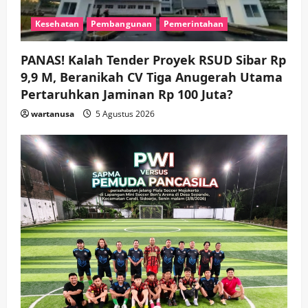
Pemkab Sidoarjo & Muhammadiyah
Sinergi Permudah Perizinan, Wakaf,
Kesehatan
Pembangunan
Pemerintahan
hingga Hibah
wartanusa
4 Agustus 2026
4
PANAS! Kalah Tender Proyek RSUD Sibar Rp
9,9 M, Beranikah CV Tiga Anugerah Utama
Keagamaan
Pemerintahan
Hadir di Pengajian Qurrota A’yun,
Pertaruhkan Jaminan Rp 100 Juta?
Wabup Sidoarjo Minta Doa Jamaah
wartanusa
5 Agustus 2026
Agar Tetap Amanah Memimpin
wartanusa
4 Agustus 2026
5