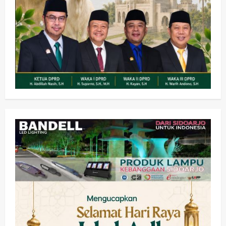
Olahraga
Adu Taktik di Atas Rumput Sintetis:
PWI dan Sapma PP Sidoarjo
Memanaskan Mesin Menuju Piala
Soccer
2
wartanusa
5 Agustus 2026
Ekonomi
Hiburan
Pemerintahan
HOT NEWS: Ribuan Warga Wage
Tumplek Blek di Bazar Rakyat Jalan
Jambu, Borong Kuliner UMKM Sambil
Nonton Jaranan!
3
wartanusa
4 Agustus 2026