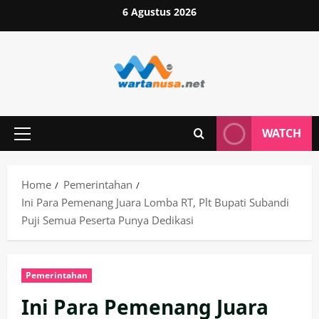
Skip
6 Agustus 2026
to
content
WATCH
Primary
Menu
Home
Pemerintahan
Ini Para Pemenang Juara Lomba RT, Plt Bupati Subandi
Puji Semua Peserta Punya Dedikasi
Pemerintahan
Ini Para Pemenang Juara