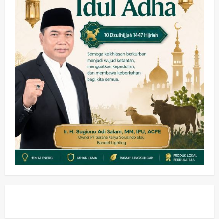
Keagamaan
Pemerintahan
Pemkab Sidoarjo & Muhammadiyah
Sinergi Permudah Perizinan, Wakaf,
hingga Hibah
wartanusa
4 Agustus 2026
4
Keagamaan
Pemerintahan
Hadir di Pengajian Qurrota A’yun,
Wabup Sidoarjo Minta Doa Jamaah
Agar Tetap Amanah Memimpin
wartanusa
4 Agustus 2026
5
Kesehatan
Pembangunan
Pemerintahan
PANAS! Kalah Tender Proyek RSUD
Sibar Rp 9,9 M, Beranikah CV Tiga
Anugerah Utama Pertaruhkan
1
Jaminan Rp 100 Juta?
wartanusa
5 Agustus 2026
Olahraga
Adu Taktik di Atas Rumput Sintetis: