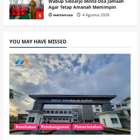
Sibar Rp 9,9 M, Beranikah CV Tiga
Anugerah Utama Pertaruhkan
1
Jaminan Rp 100 Juta?
wartanusa
5 Agustus 2026
Olahraga
Adu Taktik di Atas Rumput Sintetis:
PWI dan Sapma PP Sidoarjo
YOU MAY HAVE MISSED
Memanaskan Mesin Menuju Piala
Soccer
2
wartanusa
5 Agustus 2026
Ekonomi
Hiburan
Pemerintahan
HOT NEWS: Ribuan Warga Wage
Tumplek Blek di Bazar Rakyat Jalan
Jambu, Borong Kuliner UMKM Sambil
Nonton Jaranan!
3
wartanusa
4 Agustus 2026
Keagamaan
Pemerintahan
Pemkab Sidoarjo & Muhammadiyah
Sinergi Permudah Perizinan, Wakaf,
Kesehatan
Pembangunan
Pemerintahan
hingga Hibah
wartanusa
4 Agustus 2026
4