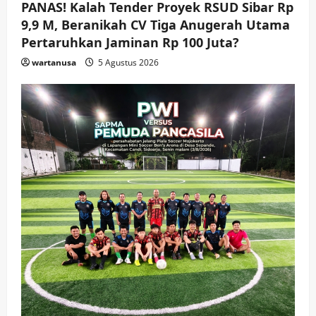
PANAS! Kalah Tender Proyek RSUD Sibar Rp
9,9 M, Beranikah CV Tiga Anugerah Utama
Keagamaan
Pemerintahan
Hadir di Pengajian Qurrota A’yun,
Pertaruhkan Jaminan Rp 100 Juta?
Wabup Sidoarjo Minta Doa Jamaah
wartanusa
5 Agustus 2026
Agar Tetap Amanah Memimpin
wartanusa
4 Agustus 2026
5