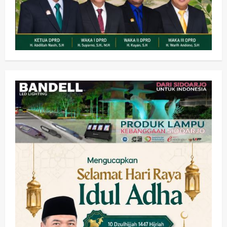
Olahraga
Adu Taktik di Atas Rumput Sintetis:
PWI dan Sapma PP Sidoarjo
Memanaskan Mesin Menuju Piala
Soccer
2
wartanusa
5 Agustus 2026
Ekonomi
Hiburan
Pemerintahan
HOT NEWS: Ribuan Warga Wage
Tumplek Blek di Bazar Rakyat Jalan
Jambu, Borong Kuliner UMKM Sambil
Nonton Jaranan!
3
wartanusa
4 Agustus 2026
Keagamaan
Pemerintahan
Pemkab Sidoarjo & Muhammadiyah
Sinergi Permudah Perizinan, Wakaf,