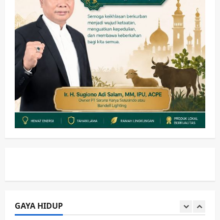
hingga Hibah
wartanusa
4 Agustus 2026
4
Keagamaan
Pemerintahan
Hadir di Pengajian Qurrota A’yun,
Wabup Sidoarjo Minta Doa Jamaah
Agar Tetap Amanah Memimpin
wartanusa
4 Agustus 2026
5
Kesehatan
Pembangunan
Pemerintahan
PANAS! Kalah Tender Proyek RSUD
Sibar Rp 9,9 M, Beranikah CV Tiga
Anugerah Utama Pertaruhkan
1
Jaminan Rp 100 Juta?
wartanusa
5 Agustus 2026
Olahraga
Adu Taktik di Atas Rumput Sintetis:
PWI dan Sapma PP Sidoarjo
Memanaskan Mesin Menuju Piala
Soccer
GAYA HIDUP
2
wartanusa
5 Agustus 2026