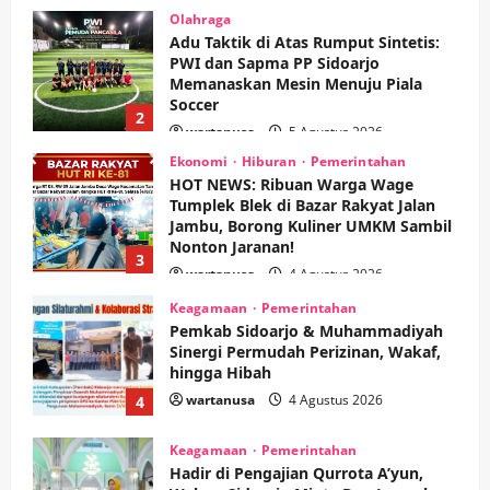
Ekonomi
Hiburan
Pemerintahan
HOT NEWS: Ribuan Warga Wage
Tumplek Blek di Bazar Rakyat Jalan
Jambu, Borong Kuliner UMKM Sambil
Nonton Jaranan!
3
wartanusa
4 Agustus 2026
Keagamaan
Pemerintahan
Pemkab Sidoarjo & Muhammadiyah
Sinergi Permudah Perizinan, Wakaf,
hingga Hibah
wartanusa
4 Agustus 2026
4
Keagamaan
Pemerintahan
Hadir di Pengajian Qurrota A’yun,
Wabup Sidoarjo Minta Doa Jamaah
Agar Tetap Amanah Memimpin
wartanusa
4 Agustus 2026
5
Kesehatan
Pembangunan
Pemerintahan
PANAS! Kalah Tender Proyek RSUD