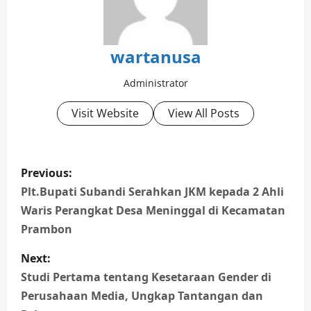
wartanusa
Administrator
Visit Website
View All Posts
P
Previous:
o
Plt.Bupati Subandi Serahkan JKM kepada 2 Ahli
Waris Perangkat Desa Meninggal di Kecamatan
s
Prambon
t
Next:
n
Studi Pertama tentang Kesetaraan Gender di
Perusahaan Media, Ungkap Tantangan dan