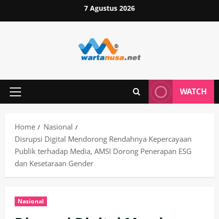
Skip
7 Agustus 2026
to
content
WATCH
Primary
Menu
Home
Nasional
Disrupsi Digital Mendorong Rendahnya Kepercayaan
Publik terhadap Media, AMSI Dorong Penerapan ESG
dan Kesetaraan Gender
Nasional