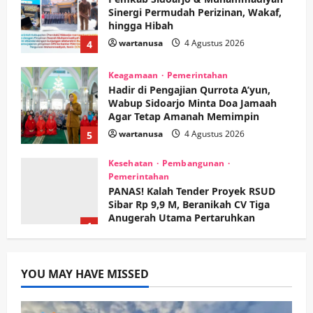
Sinergi Permudah Perizinan, Wakaf,
hingga Hibah
wartanusa
4 Agustus 2026
4
Keagamaan
Pemerintahan
Hadir di Pengajian Qurrota A’yun,
Wabup Sidoarjo Minta Doa Jamaah
Agar Tetap Amanah Memimpin
wartanusa
4 Agustus 2026
5
Kesehatan
Pembangunan
Pemerintahan
PANAS! Kalah Tender Proyek RSUD
Sibar Rp 9,9 M, Beranikah CV Tiga
Anugerah Utama Pertaruhkan
1
Jaminan Rp 100 Juta?
wartanusa
5 Agustus 2026
Olahraga
Adu Taktik di Atas Rumput Sintetis:
PWI dan Sapma PP Sidoarjo
YOU MAY HAVE MISSED
Memanaskan Mesin Menuju Piala
Soccer
2