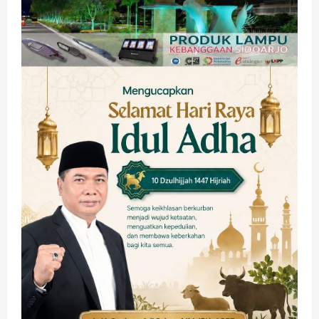
Memanaskan Mesin Menuju Piala
Soccer
2
wartanusa
5 Agustus 2026
Ekonomi
Hiburan
Pemerintahan
HOT NEWS: Ribuan Warga Wage
Tumplek Blek di Bazar Rakyat Jalan
Jambu, Borong Kuliner UMKM Sambil
Nonton Jaranan!
3
wartanusa
4 Agustus 2026
Keagamaan
Pemerintahan
Pemkab Sidoarjo & Muhammadiyah
Sinergi Permudah Perizinan, Wakaf,
hingga Hibah
wartanusa
4 Agustus 2026
4
Keagamaan
Pemerintahan
Hadir di Pengajian Qurrota A’yun,
Wabup Sidoarjo Minta Doa Jamaah
Agar Tetap Amanah Memimpin
wartanusa
4 Agustus 2026
5