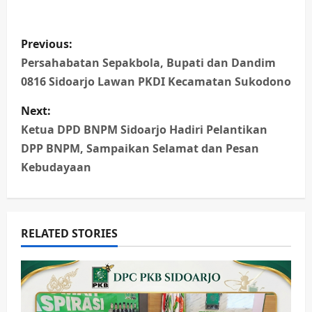
P
Previous:
o
Persahabatan Sepakbola, Bupati dan Dandim
0816 Sidoarjo Lawan PKDI Kecamatan Sukodono
s
Next:
t
Ketua DPD BNPM Sidoarjo Hadiri Pelantikan
n
DPP BNPM, Sampaikan Selamat dan Pesan
Kebudayaan
a
v
RELATED STORIES
i
g
a