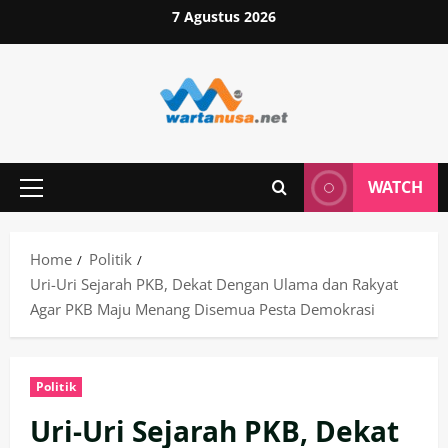
Skip
7 Agustus 2026
to
content
WATCH
Primary
Menu
Home
Politik
Uri-Uri Sejarah PKB, Dekat Dengan Ulama dan Rakyat
Agar PKB Maju Menang Disemua Pesta Demokrasi
Politik
Uri-Uri Sejarah PKB, Dekat