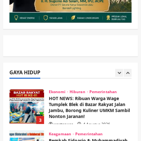
Kesehatan
Pembangunan
Pemerintahan
PANAS! Kalah Tender Proyek RSUD
Sibar Rp 9,9 M, Beranikah CV Tiga
Anugerah Utama Pertaruhkan
1
Jaminan Rp 100 Juta?
wartanusa
5 Agustus 2026
Olahraga
Adu Taktik di Atas Rumput Sintetis:
PWI dan Sapma PP Sidoarjo
Memanaskan Mesin Menuju Piala
Soccer
GAYA HIDUP
2
wartanusa
5 Agustus 2026
Ekonomi
Hiburan
Pemerintahan
HOT NEWS: Ribuan Warga Wage
Tumplek Blek di Bazar Rakyat Jalan
Jambu, Borong Kuliner UMKM Sambil
Nonton Jaranan!
3
wartanusa
4 Agustus 2026
Keagamaan
Pemerintahan
Pemkab Sidoarjo & Muhammadiyah