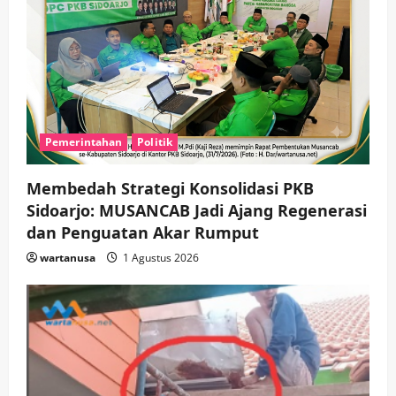
t
i
o
n
Pemerintahan
Politik
Membedah Strategi Konsolidasi PKB
Sidoarjo: MUSANCAB Jadi Ajang Regenerasi
dan Penguatan Akar Rumput
wartanusa
1 Agustus 2026