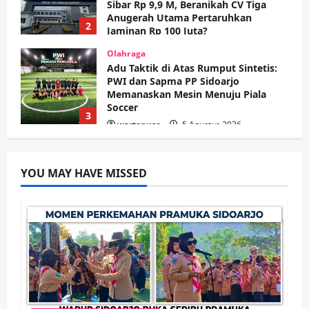
Sibar Rp 9,9 M, Beranikah CV Tiga
Anugerah Utama Pertaruhkan
2
Jaminan Rp 100 Juta?
wartanusa
5 Agustus 2026
Olahraga
Adu Taktik di Atas Rumput Sintetis:
PWI dan Sapma PP Sidoarjo
Memanaskan Mesin Menuju Piala
Soccer
3
wartanusa
5 Agustus 2026
Ekonomi
Hiburan
Pemerintahan
HOT NEWS: Ribuan Warga Wage
Tumplek Blek di Bazar Rakyat Jalan
YOU MAY HAVE MISSED
Jambu, Borong Kuliner UMKM Sambil
Nonton Jaranan!
4
wartanusa
4 Agustus 2026
Keagamaan
Pemerintahan
Pemkab Sidoarjo & Muhammadiyah
Sinergi Permudah Perizinan, Wakaf,
hingga Hibah
wartanusa
4 Agustus 2026
5