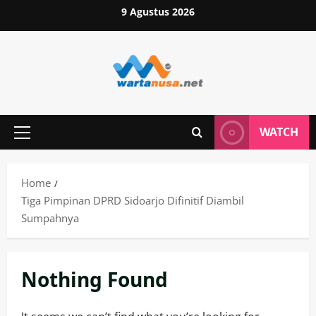
Skip
9 Agustus 2026
to
content
WATCH
Primary
Menu
Home
Tiga Pimpinan DPRD Sidoarjo Difinitif Diambil
Sumpahnya
Nothing Found