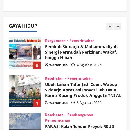
Ekonomi
Hiburan
Pemerintahan
HOT NEWS: Ribuan Warga Wage
Tumplek Blek di Bazar Rakyat Jalan
Jambu, Borong Kuliner UMKM Sambil
Nonton Jaranan!
GAYA HIDUP
4
wartanusa
4 Agustus 2026
Keagamaan
Pemerintahan
Pemkab Sidoarjo & Muhammadiyah
Sinergi Permudah Perizinan, Wakaf,
hingga Hibah
wartanusa
4 Agustus 2026
5
Kesehatan
Pemerintahan
Ubah Lahan Tidur Jadi Cuan: Wabup
Sidoarjo Apresiasi Inovasi Teh Daun
Kumis Kucing Produk Anggota TNI AL
wartanusa
8 Agustus 2026
1
Kesehatan
Pembangunan
Pemerintahan
PANAS! Kalah Tender Proyek RSUD