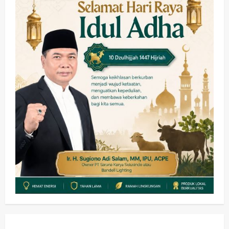
wartanusa
4 Agustus 2026
5
Kesehatan
Pemerintahan
Ubah Lahan Tidur Jadi Cuan: Wabup
Sidoarjo Apresiasi Inovasi Teh Daun
Kumis Kucing Produk Anggota TNI AL
wartanusa
8 Agustus 2026
1
Kesehatan
Pembangunan
Pemerintahan
PANAS! Kalah Tender Proyek RSUD
Sibar Rp 9,9 M, Beranikah CV Tiga
Anugerah Utama Pertaruhkan
2
Jaminan Rp 100 Juta?
wartanusa
5 Agustus 2026
Olahraga
Adu Taktik di Atas Rumput Sintetis:
PWI dan Sapma PP Sidoarjo
Memanaskan Mesin Menuju Piala
Soccer
3
wartanusa
5 Agustus 2026