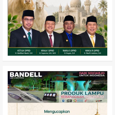
Pemerintahan
PANAS! Kalah Tender Proyek RSUD
Sibar Rp 9,9 M, Beranikah CV Tiga
Anugerah Utama Pertaruhkan
2
Jaminan Rp 100 Juta?
wartanusa
5 Agustus 2026
Olahraga
Adu Taktik di Atas Rumput Sintetis:
PWI dan Sapma PP Sidoarjo
Memanaskan Mesin Menuju Piala
Soccer
3
wartanusa
5 Agustus 2026
Ekonomi
Hiburan
Pemerintahan
HOT NEWS: Ribuan Warga Wage
Tumplek Blek di Bazar Rakyat Jalan
Jambu, Borong Kuliner UMKM Sambil
Nonton Jaranan!
4
wartanusa
4 Agustus 2026
Keagamaan
Pemerintahan
Pemkab Sidoarjo & Muhammadiyah
Sinergi Permudah Perizinan, Wakaf,
hingga Hibah