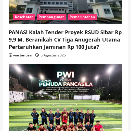
Nonton Jaranan!
3
wartanusa
4 Agustus 2026
Kesehatan
Pembangunan
Pemerintahan
Keagamaan
Pemerintahan
Pemkab Sidoarjo & Muhammadiyah
Sinergi Permudah Perizinan, Wakaf,
PANAS! Kalah Tender Proyek RSUD Sibar Rp
hingga Hibah
9,9 M, Beranikah CV Tiga Anugerah Utama
wartanusa
4 Agustus 2026
4
Pertaruhkan Jaminan Rp 100 Juta?
wartanusa
5 Agustus 2026
Keagamaan
Pemerintahan
Hadir di Pengajian Qurrota A’yun,
Wabup Sidoarjo Minta Doa Jamaah
Agar Tetap Amanah Memimpin
wartanusa
4 Agustus 2026
5