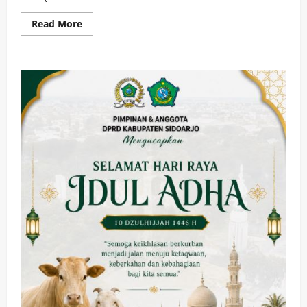
Read
Read More
more
about
Pemdes
Tanggul
Gelar
Musyawarah
Desa
Perencanaan
Pembangunan
Tahunan
dan
Pembentukan
Tim
RKP
(Rencana
Kerja
Pemerintah)
Desa
Tahun
2026