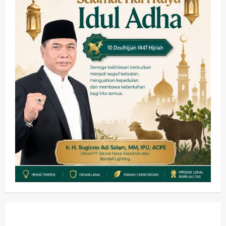
Tumplek Blek di Bazar Rakyat Jalan
Jambu, Borong Kuliner UMKM Sambil
Nonton Jaranan!
3
wartanusa
4 Agustus 2026
Keagamaan
Pemerintahan
Pemkab Sidoarjo & Muhammadiyah
Sinergi Permudah Perizinan, Wakaf,
hingga Hibah
wartanusa
4 Agustus 2026
4
Keagamaan
Pemerintahan
Hadir di Pengajian Qurrota A’yun,
Wabup Sidoarjo Minta Doa Jamaah
Agar Tetap Amanah Memimpin
wartanusa
4 Agustus 2026
5
Kesehatan
Pembangunan
Pemerintahan
PANAS! Kalah Tender Proyek RSUD
Sibar Rp 9,9 M, Beranikah CV Tiga
Anugerah Utama Pertaruhkan