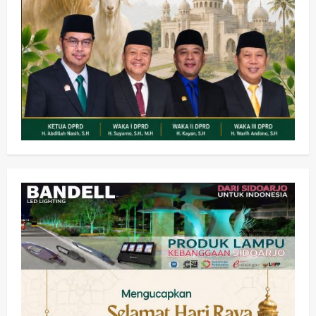
Olahraga
Adu Taktik di Atas Rumput Sintetis:
PWI dan Sapma PP Sidoarjo
Memanaskan Mesin Menuju Piala
Soccer
2
wartanusa
5 Agustus 2026
Ekonomi
Hiburan
Pemerintahan
HOT NEWS: Ribuan Warga Wage