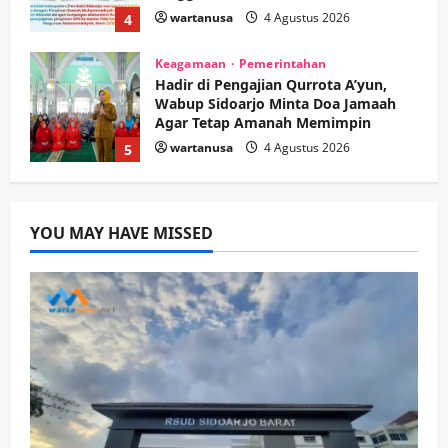
Hadir di Pengajian Qurrota A’yun,
Wabup Sidoarjo Minta Doa Jamaah
Agar Tetap Amanah Memimpin
wartanusa
4 Agustus 2026
5
Kesehatan
Pembangunan
Pemerintahan
PANAS! Kalah Tender Proyek RSUD
Sibar Rp 9,9 M, Beranikah CV Tiga
Anugerah Utama Pertaruhkan
1
Jaminan Rp 100 Juta?
YOU MAY HAVE MISSED
wartanusa
5 Agustus 2026
Olahraga
Adu Taktik di Atas Rumput Sintetis:
PWI dan Sapma PP Sidoarjo
Memanaskan Mesin Menuju Piala
Soccer
2
wartanusa
5 Agustus 2026
Ekonomi
Hiburan
Pemerintahan
HOT NEWS: Ribuan Warga Wage
Tumplek Blek di Bazar Rakyat Jalan
Jambu, Borong Kuliner UMKM Sambil