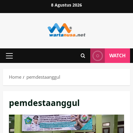
Skip
8 Agustus 2026
to
content
WATCH
Primary
Menu
Home
pemdestaanggul
pemdestaanggul