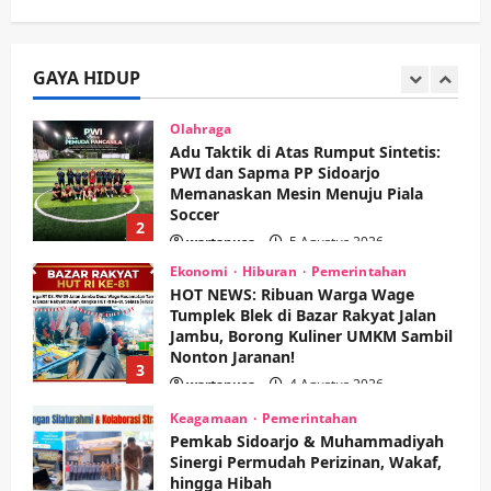
1
Jaminan Rp 100 Juta?
wartanusa
5 Agustus 2026
Olahraga
Adu Taktik di Atas Rumput Sintetis:
GAYA HIDUP
PWI dan Sapma PP Sidoarjo
Memanaskan Mesin Menuju Piala
Soccer
2
wartanusa
5 Agustus 2026
Ekonomi
Hiburan
Pemerintahan
HOT NEWS: Ribuan Warga Wage
Tumplek Blek di Bazar Rakyat Jalan
Jambu, Borong Kuliner UMKM Sambil
Nonton Jaranan!
3
wartanusa
4 Agustus 2026
Keagamaan
Pemerintahan
Pemkab Sidoarjo & Muhammadiyah
Sinergi Permudah Perizinan, Wakaf,
hingga Hibah
wartanusa
4 Agustus 2026
4
Keagamaan
Pemerintahan