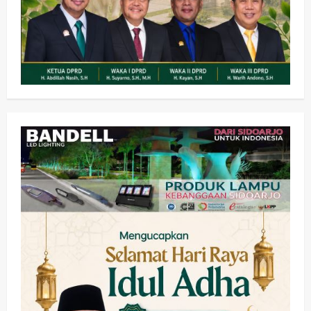
Olahraga
Adu Taktik di Atas Rumput Sintetis:
PWI dan Sapma PP Sidoarjo
Memanaskan Mesin Menuju Piala
Soccer
2
wartanusa
5 Agustus 2026
Ekonomi
Hiburan
Pemerintahan
HOT NEWS: Ribuan Warga Wage
Tumplek Blek di Bazar Rakyat Jalan
Jambu, Borong Kuliner UMKM Sambil
Nonton Jaranan!
3
wartanusa
4 Agustus 2026
Keagamaan
Pemerintahan
Pemkab Sidoarjo & Muhammadiyah
Sinergi Permudah Perizinan, Wakaf,
hingga Hibah
wartanusa
4 Agustus 2026
4
Keagamaan
Pemerintahan
Hadir di Pengajian Qurrota A’yun,