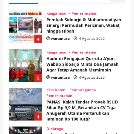
3
wartanusa
4 Agustus 2026
Keagamaan
Pemerintahan
Pemkab Sidoarjo & Muhammadiyah
Sinergi Permudah Perizinan, Wakaf,
hingga Hibah
wartanusa
4 Agustus 2026
4
Keagamaan
Pemerintahan
Hadir di Pengajian Qurrota A’yun,
Wabup Sidoarjo Minta Doa Jamaah
Agar Tetap Amanah Memimpin
wartanusa
4 Agustus 2026
5
Kesehatan
Pembangunan
Pemerintahan
PANAS! Kalah Tender Proyek RSUD
Sibar Rp 9,9 M, Beranikah CV Tiga
Anugerah Utama Pertaruhkan
1
Jaminan Rp 100 Juta?
wartanusa
5 Agustus 2026
Olahraga