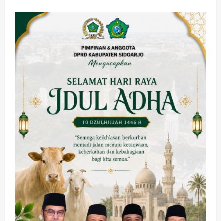
Sidoarjo
Buka
Jayandaru
Sunrise
Jazz
Festival
2025