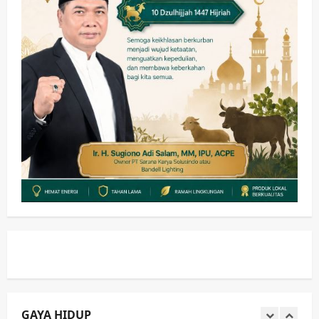
Wabup Sidoarjo Minta Doa Jamaah
Agar Tetap Amanah Memimpin
wartanusa
4 Agustus 2026
5
Kesehatan
Pembangunan
Pemerintahan
PANAS! Kalah Tender Proyek RSUD
Sibar Rp 9,9 M, Beranikah CV Tiga
Anugerah Utama Pertaruhkan
1
Jaminan Rp 100 Juta?
wartanusa
5 Agustus 2026
Olahraga
Adu Taktik di Atas Rumput Sintetis:
PWI dan Sapma PP Sidoarjo
Memanaskan Mesin Menuju Piala
Soccer
2
wartanusa
5 Agustus 2026
Ekonomi
Hiburan
Pemerintahan
HOT NEWS: Ribuan Warga Wage
Tumplek Blek di Bazar Rakyat Jalan
Jambu, Borong Kuliner UMKM Sambil
Nonton Jaranan!
GAYA HIDUP