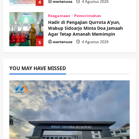
wartanusa
4 Agustus 2026
4
Keagamaan
Pemerintahan
Hadir di Pengajian Qurrota A’yun,
Wabup Sidoarjo Minta Doa Jamaah
Agar Tetap Amanah Memimpin
wartanusa
4 Agustus 2026
5
Kesehatan
Pembangunan
Pemerintahan
PANAS! Kalah Tender Proyek RSUD
YOU MAY HAVE MISSED
Sibar Rp 9,9 M, Beranikah CV Tiga
Anugerah Utama Pertaruhkan
1
Jaminan Rp 100 Juta?
wartanusa
5 Agustus 2026
Olahraga
Adu Taktik di Atas Rumput Sintetis:
PWI dan Sapma PP Sidoarjo
Memanaskan Mesin Menuju Piala
Soccer
2
wartanusa
5 Agustus 2026
Ekonomi
Hiburan
Pemerintahan