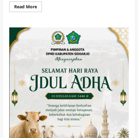
Read
Read More
more
about
DPRD
Sidoarjo
Berduka,
Legislator
F-
PDIP
Bambang
Riyoko
Wafat,
Tinggalkan
Kenangan
Mendalam
bagi
Sahabat