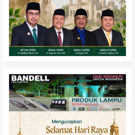
Olahraga
Adu Taktik di Atas Rumput Sintetis:
PWI dan Sapma PP Sidoarjo
Memanaskan Mesin Menuju Piala
Soccer
2