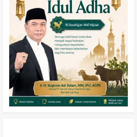
wartanusa
5 Agustus 2026
Ekonomi
Hiburan
Pemerintahan
HOT NEWS: Ribuan Warga Wage
Tumplek Blek di Bazar Rakyat Jalan
Jambu, Borong Kuliner UMKM Sambil
Nonton Jaranan!
3
wartanusa
4 Agustus 2026
Keagamaan
Pemerintahan
Pemkab Sidoarjo & Muhammadiyah
Sinergi Permudah Perizinan, Wakaf,
hingga Hibah
wartanusa
4 Agustus 2026
4
Keagamaan
Pemerintahan
Hadir di Pengajian Qurrota A’yun,
Wabup Sidoarjo Minta Doa Jamaah
Agar Tetap Amanah Memimpin
wartanusa
4 Agustus 2026
5
Kesehatan
Pembangunan
Pemerintahan