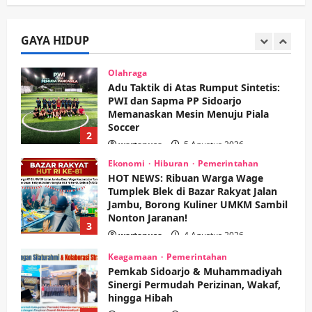
PANAS! Kalah Tender Proyek RSUD
Sibar Rp 9,9 M, Beranikah CV Tiga
Anugerah Utama Pertaruhkan
GAYA HIDUP
1
Jaminan Rp 100 Juta?
wartanusa
5 Agustus 2026
Olahraga
Adu Taktik di Atas Rumput Sintetis:
PWI dan Sapma PP Sidoarjo
Memanaskan Mesin Menuju Piala
Soccer
2
wartanusa
5 Agustus 2026
Ekonomi
Hiburan
Pemerintahan
HOT NEWS: Ribuan Warga Wage
Tumplek Blek di Bazar Rakyat Jalan
Jambu, Borong Kuliner UMKM Sambil
Nonton Jaranan!
3
wartanusa
4 Agustus 2026
Keagamaan
Pemerintahan
Pemkab Sidoarjo & Muhammadiyah
Sinergi Permudah Perizinan, Wakaf,
hingga Hibah