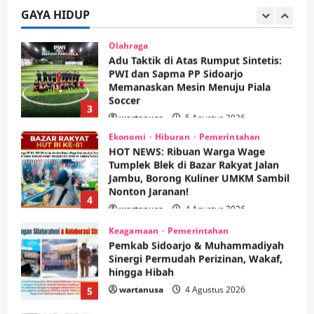
Soccer
GAYA HIDUP
3
wartanusa
5 Agustus 2026
Ekonomi
Hiburan
Pemerintahan
HOT NEWS: Ribuan Warga Wage
Tumplek Blek di Bazar Rakyat Jalan
Jambu, Borong Kuliner UMKM Sambil
Nonton Jaranan!
4
wartanusa
4 Agustus 2026
Keagamaan
Pemerintahan
Pemkab Sidoarjo & Muhammadiyah
Sinergi Permudah Perizinan, Wakaf,
hingga Hibah
wartanusa
4 Agustus 2026
5
Kesehatan
Pemerintahan
Ubah Lahan Tidur Jadi Cuan: Wabup
Sidoarjo Apresiasi Inovasi Teh Daun
Kumis Kucing Produk Anggota TNI AL
wartanusa
8 Agustus 2026
1