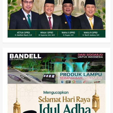
Kesehatan
Pembangunan
Pemerintahan
PANAS! Kalah Tender Proyek RSUD
Sibar Rp 9,9 M, Beranikah CV Tiga
Anugerah Utama Pertaruhkan
2
Jaminan Rp 100 Juta?
wartanusa
5 Agustus 2026
Olahraga
Adu Taktik di Atas Rumput Sintetis:
PWI dan Sapma PP Sidoarjo
Memanaskan Mesin Menuju Piala
Soccer
3
wartanusa
5 Agustus 2026
Ekonomi
Hiburan
Pemerintahan
HOT NEWS: Ribuan Warga Wage
Tumplek Blek di Bazar Rakyat Jalan
Jambu, Borong Kuliner UMKM Sambil
Nonton Jaranan!
4
wartanusa
4 Agustus 2026
Keagamaan
Pemerintahan