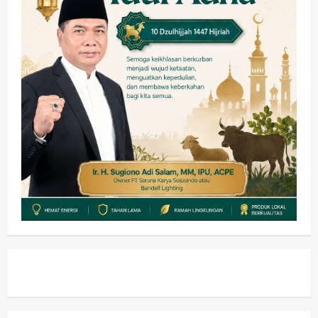
Pemkab Sidoarjo & Muhammadiyah
Sinergi Permudah Perizinan, Wakaf,
hingga Hibah
wartanusa
4 Agustus 2026
5
Kesehatan
Pemerintahan
Ubah Lahan Tidur Jadi Cuan: Wabup
Sidoarjo Apresiasi Inovasi Teh Daun
Kumis Kucing Produk Anggota TNI AL
wartanusa
8 Agustus 2026
1
Kesehatan
Pembangunan
Pemerintahan
PANAS! Kalah Tender Proyek RSUD
Sibar Rp 9,9 M, Beranikah CV Tiga
Anugerah Utama Pertaruhkan
2
Jaminan Rp 100 Juta?
wartanusa
5 Agustus 2026
Olahraga
Adu Taktik di Atas Rumput Sintetis:
PWI dan Sapma PP Sidoarjo
Memanaskan Mesin Menuju Piala