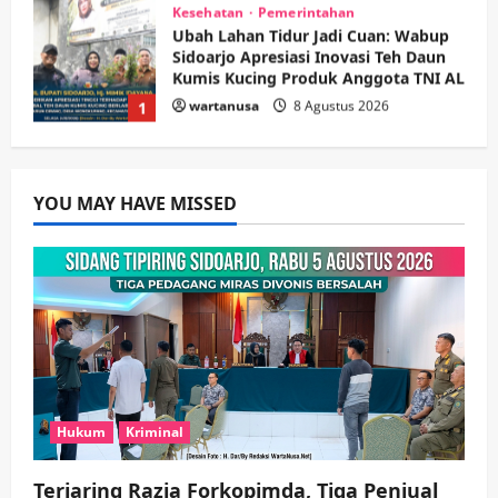
Kesehatan
Pembangunan
Pemerintahan
PANAS! Kalah Tender Proyek RSUD
Sibar Rp 9,9 M, Beranikah CV Tiga
Anugerah Utama Pertaruhkan
2
Jaminan Rp 100 Juta?
wartanusa
5 Agustus 2026
Olahraga
Adu Taktik di Atas Rumput Sintetis:
PWI dan Sapma PP Sidoarjo
YOU MAY HAVE MISSED
Memanaskan Mesin Menuju Piala
Soccer
3
wartanusa
5 Agustus 2026
Ekonomi
Hiburan
Pemerintahan
HOT NEWS: Ribuan Warga Wage
Tumplek Blek di Bazar Rakyat Jalan
Jambu, Borong Kuliner UMKM Sambil
Nonton Jaranan!
4
wartanusa
4 Agustus 2026
Hukum
Kriminal
Keagamaan
Pemerintahan
Pemkab Sidoarjo & Muhammadiyah
Terjaring Razia Forkopimda, Tiga Penjual
Sinergi Permudah Perizinan, Wakaf,