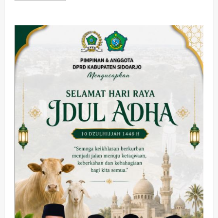
about
Waspadai
6
Bentuk
Perundungan:
Ini
Langkah
Hukum
untuk
Korban