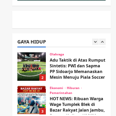
Minta Doa Jamaah Agar
Tetap Amanah Memimpin
5
wartanusa
4 Agustus 2026
Kesehatan
Pembangunan
Pemerintahan
PANAS! Kalah Tender
Proyek RSUD Sibar Rp 9,9
GAYA HIDUP
M, Beranikah CV Tiga
1
Anugerah Utama
Pertaruhkan Jaminan Rp
Olahraga
100 Juta?
Adu Taktik di Atas Rumput
Sintetis: PWI dan Sapma
wartanusa
5 Agustus 2026
PP Sidoarjo Memanaskan
Mesin Menuju Piala Soccer
2
wartanusa
5 Agustus 2026
Ekonomi
Hiburan
Pemerintahan
HOT NEWS: Ribuan Warga
Wage Tumplek Blek di
Bazar Rakyat Jalan Jambu,
3
Borong Kuliner UMKM