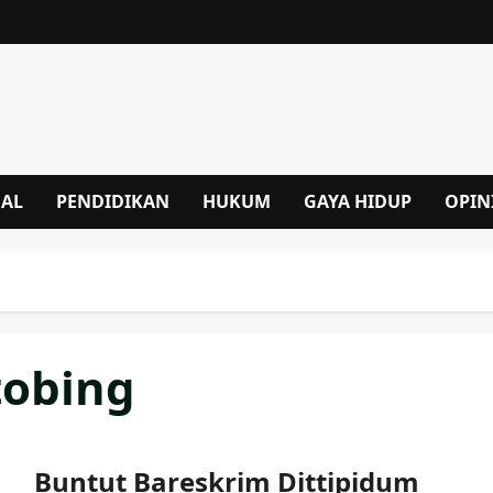
NAL
PENDIDIKAN
HUKUM
GAYA HIDUP
OPIN
tobing
Buntut Bareskrim Dittipidum