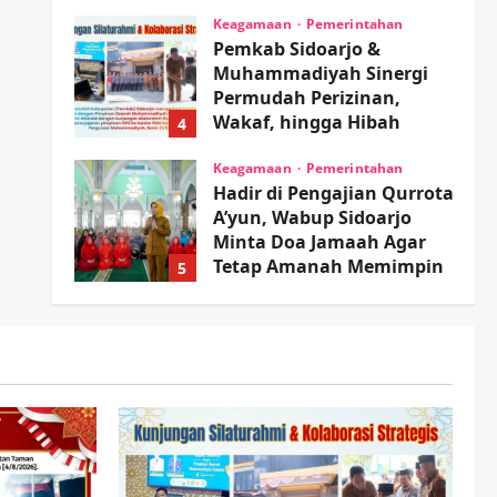
Sambil Nonton Jaranan!
Keagamaan
Pemerintahan
Pemkab Sidoarjo &
wartanusa
4 Agustus 2026
Muhammadiyah Sinergi
Permudah Perizinan,
Wakaf, hingga Hibah
4
wartanusa
4 Agustus 2026
Keagamaan
Pemerintahan
Hadir di Pengajian Qurrota
A’yun, Wabup Sidoarjo
Minta Doa Jamaah Agar
Tetap Amanah Memimpin
5
wartanusa
4 Agustus 2026
Kesehatan
Pembangunan
Pemerintahan
PANAS! Kalah Tender
Proyek RSUD Sibar Rp 9,9
M, Beranikah CV Tiga
1
Anugerah Utama
Pertaruhkan Jaminan Rp
Olahraga
100 Juta?
Adu Taktik di Atas Rumput