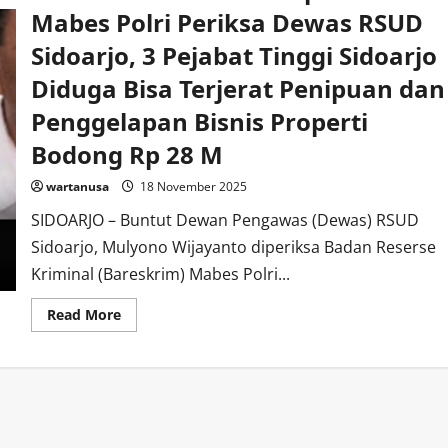
Mabes Polri Periksa Dewas RSUD
Sidoarjo, 3 Pejabat Tinggi Sidoarjo
Diduga Bisa Terjerat Penipuan dan
Penggelapan Bisnis Properti
Bodong Rp 28 M
wartanusa
18 November 2025
SIDOARJO – Buntut Dewan Pengawas (Dewas) RSUD
Sidoarjo, Mulyono Wijayanto diperiksa Badan Reserse
Kriminal (Bareskrim) Mabes Polri...
Read
Read More
more
about
Buntut
Bareskrim
Dittipidum
Mabes
Polri
Periksa
Dewas