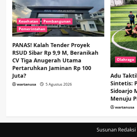
Kesehatan
Pembangunan
Pemerintahan
PANAS! Kalah Tender Proyek
RSUD Sibar Rp 9,9 M, Beranikah
CV Tiga Anugerah Utama
Olahraga
Pertaruhkan Jaminan Rp 100
Juta?
Adu Takti
Sintetis:
wartanusa
5 Agustus 2026
Sidoarjo
Menuju Pi
wartanusa
Susunan Redaksi