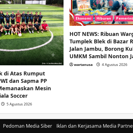
Ekonomi
Hiburan
Pemerin
HOT NEWS: Ribuan War
Tumplek Blek di Bazar 
Jalan Jambu, Borong Ku
UMKM Sambil Nonton J
wartanusa
4 Agustus 2026
k di Atas Rumput
 PWI dan Sapma PP
 Memanaskan Mesin
ala Soccer
5 Agustus 2026
Pedoman Media Siber
Iklan dan Kerjasama Media Partne