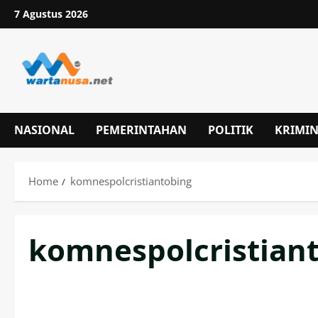
Skip
7 Agustus 2026
to
content
NASIONAL
PEMERINTAHAN
POLITIK
KRIMI
Home
komnespolcristiantobing
komnespolcristian