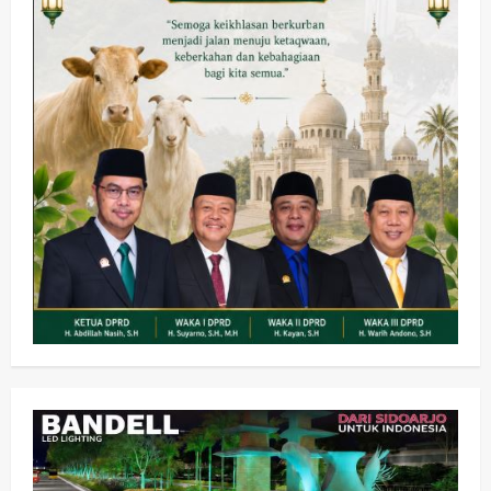
Kesehatan
Pemerintahan
Ubah Lahan Tidur Jadi Cuan: Wabup
Sidoarjo Apresiasi Inovasi Teh Daun
Kumis Kucing Produk Anggota TNI AL
wartanusa
8 Agustus 2026
2
Kesehatan
Pembangunan
Pemerintahan
PANAS! Kalah Tender Proyek RSUD
Sibar Rp 9,9 M, Beranikah CV Tiga
Anugerah Utama Pertaruhkan
3
Jaminan Rp 100 Juta?