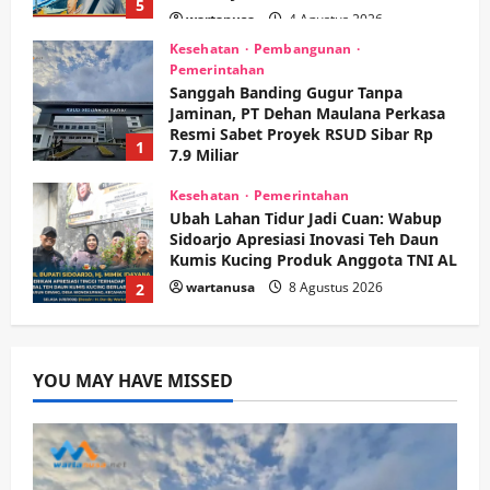
5
wartanusa
4 Agustus 2026
Kesehatan
Pembangunan
Pemerintahan
Sanggah Banding Gugur Tanpa
Jaminan, PT Dehan Maulana Perkasa
Resmi Sabet Proyek RSUD Sibar Rp
1
7,9 Miliar
wartanusa
10 Agustus 2026
Kesehatan
Pemerintahan
Ubah Lahan Tidur Jadi Cuan: Wabup
Sidoarjo Apresiasi Inovasi Teh Daun
Kumis Kucing Produk Anggota TNI AL
wartanusa
8 Agustus 2026
2
Kesehatan
Pembangunan
Pemerintahan
PANAS! Kalah Tender Proyek RSUD
YOU MAY HAVE MISSED
Sibar Rp 9,9 M, Beranikah CV Tiga
Anugerah Utama Pertaruhkan
3
Jaminan Rp 100 Juta?
wartanusa
5 Agustus 2026
Olahraga