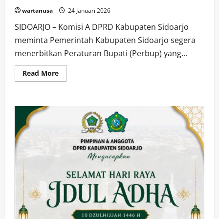
wartanusa
24 Januari 2026
SIDOARJO – Komisi A DPRD Kabupaten Sidoarjo
meminta Pemerintah Kabupaten Sidoarjo segera
menerbitkan Peraturan Bupati (Perbup) yang...
Read
Read More
more
about
Komisi
A
DPRD
Sidoarjo
Desak
Percepatan
Perbup
Gaji
Perangkat
Desa
yang
Belum
Cair