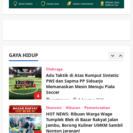
Sidoarjo Apresiasi Inovasi Teh Daun
Kumis Kucing Produk Anggota TNI AL
wartanusa
8 Agustus 2026
2
Kesehatan
Pembangunan
Pemerintahan
PANAS! Kalah Tender Proyek RSUD
Sibar Rp 9,9 M, Beranikah CV Tiga
Anugerah Utama Pertaruhkan
GAYA HIDUP
3
Jaminan Rp 100 Juta?
wartanusa
5 Agustus 2026
Olahraga
Adu Taktik di Atas Rumput Sintetis:
PWI dan Sapma PP Sidoarjo
Memanaskan Mesin Menuju Piala
Soccer
4
wartanusa
5 Agustus 2026
Ekonomi
Hiburan
Pemerintahan
HOT NEWS: Ribuan Warga Wage
Tumplek Blek di Bazar Rakyat Jalan
Jambu, Borong Kuliner UMKM Sambil
Nonton Jaranan!