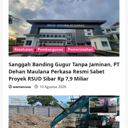
Adu Taktik di Atas Rumput Sintetis:
PWI dan Sapma PP Sidoarjo
Memanaskan Mesin Menuju Piala
Soccer
4
wartanusa
5 Agustus 2026
Ekonomi
Hiburan
Pemerintahan
HOT NEWS: Ribuan Warga Wage
Tumplek Blek di Bazar Rakyat Jalan
Kesehatan
Pembangunan
Pemerintahan
Jambu, Borong Kuliner UMKM Sambil
Nonton Jaranan!
5
wartanusa
4 Agustus 2026
Sanggah Banding Gugur Tanpa Jaminan, PT
Dehan Maulana Perkasa Resmi Sabet
Proyek RSUD Sibar Rp 7,9 Miliar
wartanusa
10 Agustus 2026