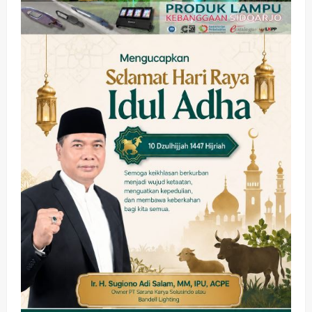
wartanusa
5 Agustus 2026
Olahraga
Adu Taktik di Atas Rumput Sintetis:
PWI dan Sapma PP Sidoarjo
Memanaskan Mesin Menuju Piala
Soccer
4
wartanusa
5 Agustus 2026
Ekonomi
Hiburan
Pemerintahan
HOT NEWS: Ribuan Warga Wage
Tumplek Blek di Bazar Rakyat Jalan
Jambu, Borong Kuliner UMKM Sambil
Nonton Jaranan!
5
wartanusa
4 Agustus 2026
Kesehatan
Pembangunan
Pemerintahan
Sanggah Banding Gugur Tanpa
Jaminan, PT Dehan Maulana Perkasa
Resmi Sabet Proyek RSUD Sibar Rp
1
7,9 Miliar
wartanusa
10 Agustus 2026
Kesehatan
Pemerintahan
Ubah Lahan Tidur Jadi Cuan: Wabup