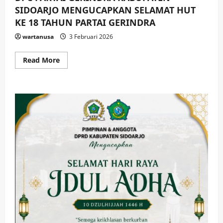
SIDOARJO MENGUCAPKAN SELAMAT HUT
KE 18 TAHUN PARTAI GERINDRA
wartanusa
3 Februari 2026
Read
Read More
more
about
DPC
PARTAI
GERINDRA
KABUPATEN
SIDOARJO
MENGUCAPKAN
SELAMAT
HUT
KE
18
TAHUN
PARTAI
GERINDRA