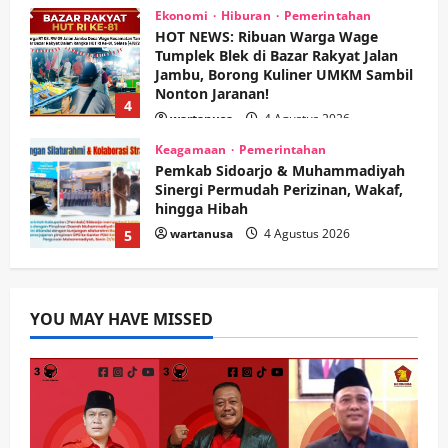
Ekonomi
Hiburan
Pemerintahan
HOT NEWS: Ribuan Warga Wage
Tumplek Blek di Bazar Rakyat Jalan
Jambu, Borong Kuliner UMKM Sambil
Nonton Jaranan!
4
wartanusa
4 Agustus 2026
Keagamaan
Pemerintahan
Pemkab Sidoarjo & Muhammadiyah
Sinergi Permudah Perizinan, Wakaf,
hingga Hibah
wartanusa
4 Agustus 2026
5
Kesehatan
Pemerintahan
Ubah Lahan Tidur Jadi Cuan: Wabup
YOU MAY HAVE MISSED
Sidoarjo Apresiasi Inovasi Teh Daun
Kumis Kucing Produk Anggota TNI AL
wartanusa
8 Agustus 2026
1
Kesehatan
Pembangunan
Pemerintahan
PANAS! Kalah Tender Proyek RSUD