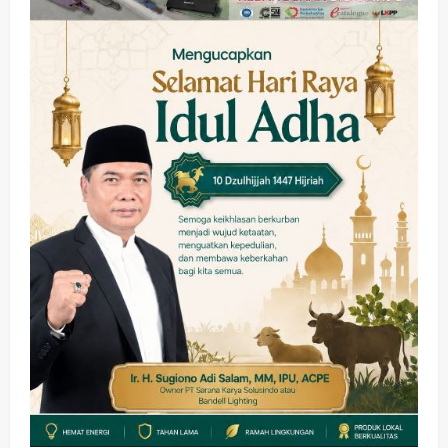
Kesehatan
Pembangunan
Pemerintahan
PANAS! Kalah Tender Proyek RSUD
Sibar Rp 9,9 M, Beranikah CV Tiga
Anugerah Utama Pertaruhkan
2
Jaminan Rp 100 Juta?
wartanusa
5 Agustus 2026
Olahraga
Adu Taktik di Atas Rumput Sintetis:
PWI dan Sapma PP Sidoarjo
Memanaskan Mesin Menuju Piala
Soccer
3
wartanusa
5 Agustus 2026
Ekonomi
Hiburan
Pemerintahan
HOT NEWS: Ribuan Warga Wage
Tumplek Blek di Bazar Rakyat Jalan
Jambu, Borong Kuliner UMKM Sambil
Nonton Jaranan!
4
wartanusa
4 Agustus 2026
Keagamaan
Pemerintahan
Pemkab Sidoarjo & Muhammadiyah
Sinergi Permudah Perizinan, Wakaf,