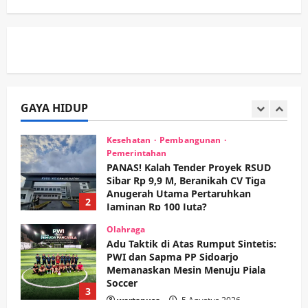
hingga Hibah
wartanusa
4 Agustus 2026
5
Kesehatan
Pemerintahan
Ubah Lahan Tidur Jadi Cuan: Wabup
Sidoarjo Apresiasi Inovasi Teh Daun
Kumis Kucing Produk Anggota TNI AL
GAYA HIDUP
wartanusa
8 Agustus 2026
1
Kesehatan
Pembangunan
Pemerintahan
PANAS! Kalah Tender Proyek RSUD
Sibar Rp 9,9 M, Beranikah CV Tiga
Anugerah Utama Pertaruhkan
2
Jaminan Rp 100 Juta?
wartanusa
5 Agustus 2026
Olahraga
Adu Taktik di Atas Rumput Sintetis:
PWI dan Sapma PP Sidoarjo
Memanaskan Mesin Menuju Piala
Soccer
3
wartanusa
5 Agustus 2026