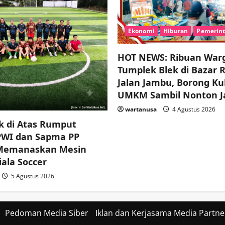
Ekonomi
Hiburan
Pemerin
HOT NEWS: Ribuan War
Tumplek Blek di Bazar 
Jalan Jambu, Borong Ku
UMKM Sambil Nonton J
wartanusa
4 Agustus 2026
k di Atas Rumput
 PWI dan Sapma PP
 Memanaskan Mesin
ala Soccer
5 Agustus 2026
Pedoman Media Siber
Iklan dan Kerjasama Media Partne