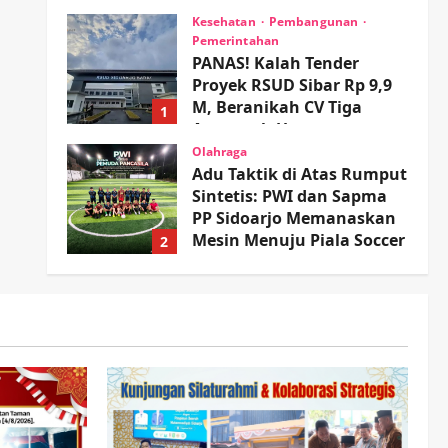
wartanusa
4 Agustus 2026
Kesehatan
Pembangunan
Pemerintahan
PANAS! Kalah Tender
Proyek RSUD Sibar Rp 9,9
M, Beranikah CV Tiga
1
Anugerah Utama
Pertaruhkan Jaminan Rp
Olahraga
100 Juta?
Adu Taktik di Atas Rumput
Sintetis: PWI dan Sapma
wartanusa
5 Agustus 2026
PP Sidoarjo Memanaskan
Mesin Menuju Piala Soccer
2
wartanusa
5 Agustus 2026
Ekonomi
Hiburan
Pemerintahan
HOT NEWS: Ribuan Warga
Wage Tumplek Blek di
Bazar Rakyat Jalan Jambu,
3
Borong Kuliner UMKM
Sambil Nonton Jaranan!
Keagamaan
Pemerintahan
Pemkab Sidoarjo &
wartanusa
4 Agustus 2026