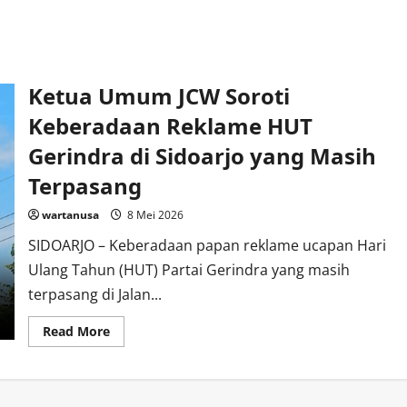
Ketua Umum JCW Soroti
Keberadaan Reklame HUT
Gerindra di Sidoarjo yang Masih
Terpasang
wartanusa
8 Mei 2026
SIDOARJO – Keberadaan papan reklame ucapan Hari
Ulang Tahun (HUT) Partai Gerindra yang masih
terpasang di Jalan...
Read
Read More
more
about
Ketua
Umum
JCW
Soroti