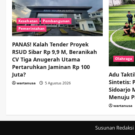
Kesehatan
Pembangunan
Pemerintahan
PANAS! Kalah Tender Proyek
RSUD Sibar Rp 9,9 M, Beranikah
CV Tiga Anugerah Utama
Olahraga
Pertaruhkan Jaminan Rp 100
Juta?
Adu Takti
Sintetis:
wartanusa
5 Agustus 2026
Sidoarjo
Menuju Pi
wartanusa
Susunan Redaksi