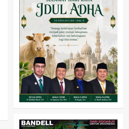
Olahraga
Adu Taktik di Atas Rumput
Sintetis: PWI dan Sapma
PP Sidoarjo Memanaskan
Mesin Menuju Piala Soccer
2
wartanusa
5 Agustus 2026
Ekonomi
Hiburan
Pemerintahan
HOT NEWS: Ribuan Warga
Wage Tumplek Blek di
Bazar Rakyat Jalan Jambu,
3
Borong Kuliner UMKM