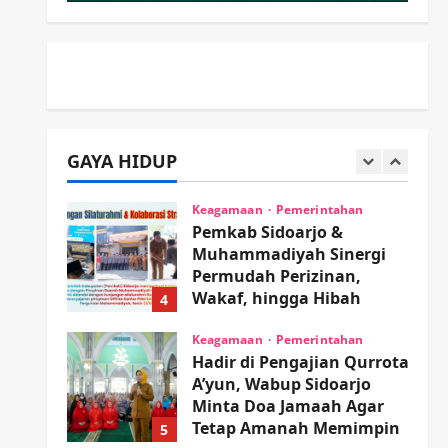
PP Sidoarjo Memanaskan
Mesin Menuju Piala Soccer
2
wartanusa
5 Agustus 2026
Ekonomi
Hiburan
Pemerintahan
HOT NEWS: Ribuan Warga
Wage Tumplek Blek di
GAYA HIDUP
Bazar Rakyat Jalan Jambu,
3
Borong Kuliner UMKM
Sambil Nonton Jaranan!
Keagamaan
Pemerintahan
Pemkab Sidoarjo &
wartanusa
4 Agustus 2026
Muhammadiyah Sinergi
Permudah Perizinan,
Wakaf, hingga Hibah
4
wartanusa
4 Agustus 2026
Keagamaan
Pemerintahan
Hadir di Pengajian Qurrota
A’yun, Wabup Sidoarjo
Minta Doa Jamaah Agar
Tetap Amanah Memimpin
5