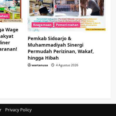
Muhammadiyah Sinergi
Permudah Perizinan,
Wakaf, hingga Hibah
4
tahan
wartanusa
4 Agustus 2026
Keagamaan
Pemerintahan
Keagamaan
Pemerintahan
ga Wage
Hadir di Pengajian Qurrota
A’yun, Wabup Sidoarjo
Rakyat
Pemkab Sidoarjo &
Minta Doa Jamaah Agar
liner
Muhammadiyah Sinergi
Tetap Amanah Memimpin
5
aranan!
Permudah Perizinan, Wakaf,
wartanusa
4 Agustus 2026
hingga Hibah
wartanusa
4 Agustus 2026
r
Privacy Policy