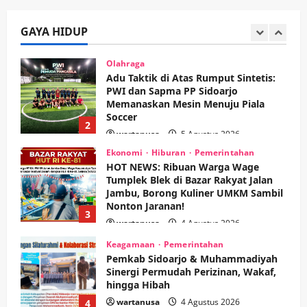
Adu Taktik di Atas Rumput Sintetis:
PWI dan Sapma PP Sidoarjo
Memanaskan Mesin Menuju Piala
GAYA HIDUP
Soccer
2
wartanusa
5 Agustus 2026
Ekonomi
Hiburan
Pemerintahan
HOT NEWS: Ribuan Warga Wage
Tumplek Blek di Bazar Rakyat Jalan
Jambu, Borong Kuliner UMKM Sambil
Nonton Jaranan!
3
wartanusa
4 Agustus 2026
Keagamaan
Pemerintahan
Pemkab Sidoarjo & Muhammadiyah
Sinergi Permudah Perizinan, Wakaf,
hingga Hibah
wartanusa
4 Agustus 2026
4
Keagamaan
Pemerintahan
Hadir di Pengajian Qurrota A’yun,
Wabup Sidoarjo Minta Doa Jamaah
Agar Tetap Amanah Memimpin