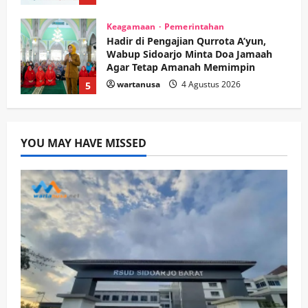
wartanusa
4 Agustus 2026
5
Kesehatan
Pembangunan
Pemerintahan
PANAS! Kalah Tender Proyek RSUD
Sibar Rp 9,9 M, Beranikah CV Tiga
Anugerah Utama Pertaruhkan
1
Jaminan Rp 100 Juta?
wartanusa
5 Agustus 2026
Olahraga
YOU MAY HAVE MISSED
Adu Taktik di Atas Rumput Sintetis:
PWI dan Sapma PP Sidoarjo
Memanaskan Mesin Menuju Piala
Soccer
2
wartanusa
5 Agustus 2026
Ekonomi
Hiburan
Pemerintahan
HOT NEWS: Ribuan Warga Wage
Tumplek Blek di Bazar Rakyat Jalan
Jambu, Borong Kuliner UMKM Sambil
Nonton Jaranan!
3
wartanusa
4 Agustus 2026