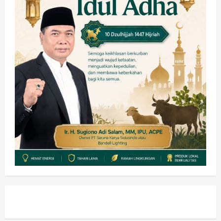
3
wartanusa
4 Agustus 2026
Keagamaan
Pemerintahan
Pemkab Sidoarjo & Muhammadiyah
Sinergi Permudah Perizinan, Wakaf,
hingga Hibah
wartanusa
4 Agustus 2026
4
Keagamaan
Pemerintahan
Hadir di Pengajian Qurrota A’yun,
Wabup Sidoarjo Minta Doa Jamaah
Agar Tetap Amanah Memimpin
wartanusa
4 Agustus 2026
5
Kesehatan
Pembangunan
Pemerintahan
PANAS! Kalah Tender Proyek RSUD
Sibar Rp 9,9 M, Beranikah CV Tiga
Anugerah Utama Pertaruhkan
1
Jaminan Rp 100 Juta?
wartanusa
5 Agustus 2026
Olahraga