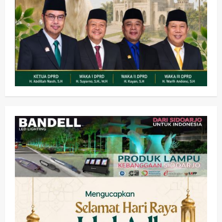
Olahraga
Adu Taktik di Atas Rumput Sintetis:
PWI dan Sapma PP Sidoarjo
Memanaskan Mesin Menuju Piala
Soccer
2
wartanusa
5 Agustus 2026
Ekonomi
Hiburan
Pemerintahan
HOT NEWS: Ribuan Warga Wage
Tumplek Blek di Bazar Rakyat Jalan
Jambu, Borong Kuliner UMKM Sambil
Nonton Jaranan!