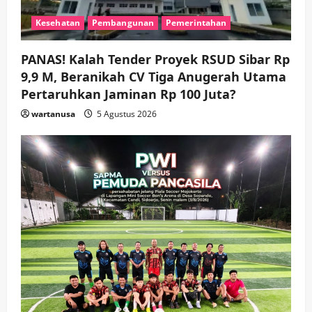
Keagamaan
Pemerintahan
Pemkab Sidoarjo & Muhammadiyah
Kesehatan
Pembangunan
Pemerintahan
Sinergi Permudah Perizinan, Wakaf,
hingga Hibah
PANAS! Kalah Tender Proyek RSUD Sibar Rp
wartanusa
4 Agustus 2026
4
9,9 M, Beranikah CV Tiga Anugerah Utama
Pertaruhkan Jaminan Rp 100 Juta?
Keagamaan
Pemerintahan
Hadir di Pengajian Qurrota A’yun,
wartanusa
5 Agustus 2026
Wabup Sidoarjo Minta Doa Jamaah
Agar Tetap Amanah Memimpin
wartanusa
4 Agustus 2026
5