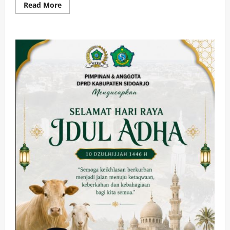
Read
Read More
more
about
Bupati
Mojokerto
Sosialisasikan
Program
“Gagah
Bencana”
untuk
Tingkatkan
Kewaspadaan
dan
Kesehatan
Keluarga