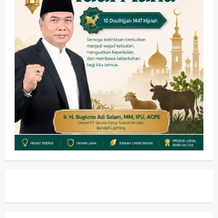
wartanusa
4 Agustus 2026
Keagamaan
Pemerintahan
Pemkab Sidoarjo & Muhammadiyah
Sinergi Permudah Perizinan, Wakaf,
hingga Hibah
wartanusa
4 Agustus 2026
4
Keagamaan
Pemerintahan
Hadir di Pengajian Qurrota A’yun,
Wabup Sidoarjo Minta Doa Jamaah
Agar Tetap Amanah Memimpin
wartanusa
4 Agustus 2026
5
Kesehatan
Pembangunan
Pemerintahan
PANAS! Kalah Tender Proyek RSUD
Sibar Rp 9,9 M, Beranikah CV Tiga
Anugerah Utama Pertaruhkan
1
Jaminan Rp 100 Juta?
wartanusa
5 Agustus 2026
Olahraga
Adu Taktik di Atas Rumput Sintetis: