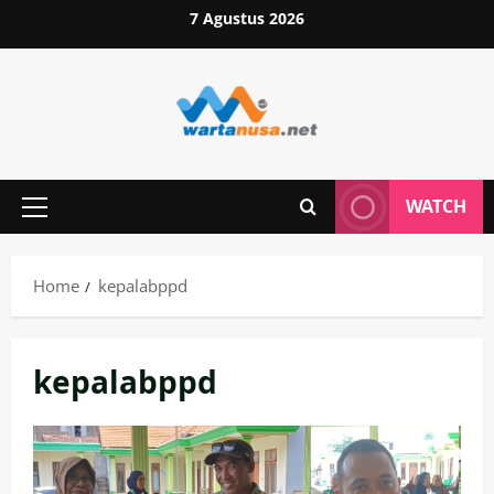
Skip
7 Agustus 2026
to
content
WATCH
Primary
Menu
Home
kepalabppd
kepalabppd