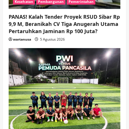
Kesehatan
Pembangunan
Pemerintahan
Pemkab Sidoarjo & Muhammadiyah
Sinergi Permudah Perizinan, Wakaf,
hingga Hibah
PANAS! Kalah Tender Proyek RSUD Sibar Rp
wartanusa
4 Agustus 2026
4
9,9 M, Beranikah CV Tiga Anugerah Utama
Pertaruhkan Jaminan Rp 100 Juta?
Keagamaan
Pemerintahan
wartanusa
5 Agustus 2026
Hadir di Pengajian Qurrota A’yun,
Wabup Sidoarjo Minta Doa Jamaah
Agar Tetap Amanah Memimpin
wartanusa
4 Agustus 2026
5