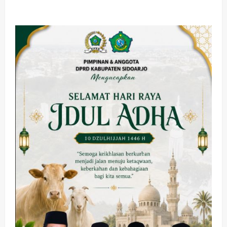
about
Melihat
Antusias
Warga
Bayar
Pajak
PBB
Dapat
Sembako,
Pemdes
Tanggul
Gelar
Selama
Dua
Hari