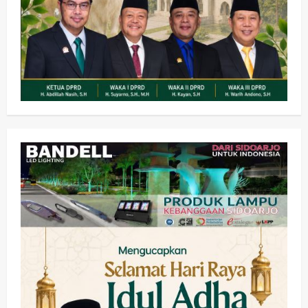
Olahraga
Adu Taktik di Atas Rumput Sintetis:
PWI dan Sapma PP Sidoarjo
Memanaskan Mesin Menuju Piala
Soccer
2
wartanusa
5 Agustus 2026
Ekonomi
Hiburan
Pemerintahan
HOT NEWS: Ribuan Warga Wage
Tumplek Blek di Bazar Rakyat Jalan
Jambu, Borong Kuliner UMKM Sambil
Nonton Jaranan!
3