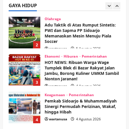
PWI dan Sapma PP Sidoarjo
GAYA HIDUP
Memanaskan Mesin Menuju Piala
Soccer
2
wartanusa
5 Agustus 2026
Ekonomi
Hiburan
Pemerintahan
HOT NEWS: Ribuan Warga Wage
Tumplek Blek di Bazar Rakyat Jalan
Jambu, Borong Kuliner UMKM Sambil
Nonton Jaranan!
3
wartanusa
4 Agustus 2026
Keagamaan
Pemerintahan
Pemkab Sidoarjo & Muhammadiyah
Sinergi Permudah Perizinan, Wakaf,
hingga Hibah
wartanusa
4 Agustus 2026
4
Keagamaan
Pemerintahan
Hadir di Pengajian Qurrota A’yun,
Wabup Sidoarjo Minta Doa Jamaah
Agar Tetap Amanah Memimpin