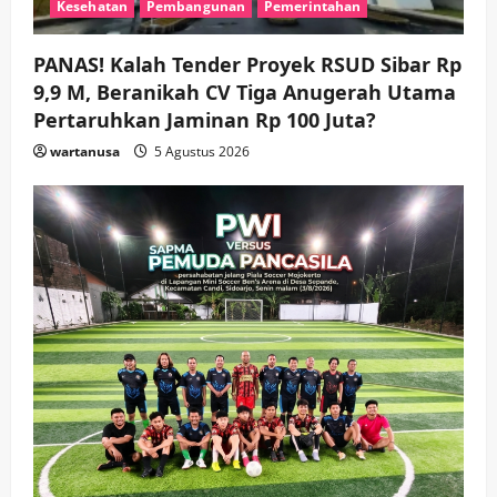
Sinergi Permudah Perizinan, Wakaf,
Kesehatan
Pembangunan
Pemerintahan
hingga Hibah
wartanusa
4 Agustus 2026
4
PANAS! Kalah Tender Proyek RSUD Sibar Rp
9,9 M, Beranikah CV Tiga Anugerah Utama
Keagamaan
Pemerintahan
Pertaruhkan Jaminan Rp 100 Juta?
Hadir di Pengajian Qurrota A’yun,
Wabup Sidoarjo Minta Doa Jamaah
wartanusa
5 Agustus 2026
Agar Tetap Amanah Memimpin
wartanusa
4 Agustus 2026
5