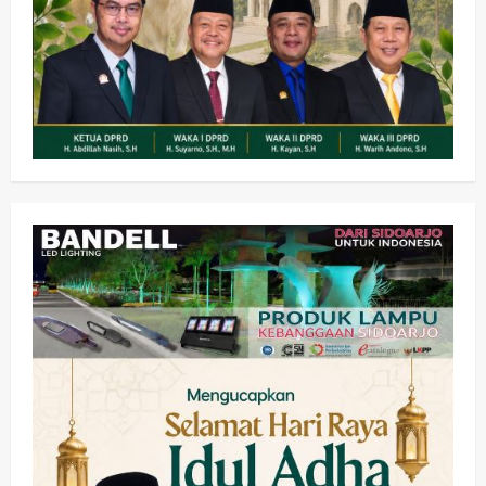
Olahraga
Adu Taktik di Atas Rumput Sintetis:
PWI dan Sapma PP Sidoarjo
Memanaskan Mesin Menuju Piala
Soccer
2
wartanusa
5 Agustus 2026
Ekonomi
Hiburan
Pemerintahan
HOT NEWS: Ribuan Warga Wage
Tumplek Blek di Bazar Rakyat Jalan
Jambu, Borong Kuliner UMKM Sambil
Nonton Jaranan!
3
wartanusa
4 Agustus 2026