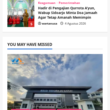
Kesehatan
Pembangunan
Pemerintahan
PANAS! Kalah Tender Proyek RSUD
Sibar Rp 9,9 M, Beranikah CV Tiga
Anugerah Utama Pertaruhkan
1
Jaminan Rp 100 Juta?
wartanusa
5 Agustus 2026
Olahraga
Adu Taktik di Atas Rumput Sintetis:
YOU MAY HAVE MISSED
PWI dan Sapma PP Sidoarjo
Memanaskan Mesin Menuju Piala
Soccer
2
wartanusa
5 Agustus 2026
Ekonomi
Hiburan
Pemerintahan
HOT NEWS: Ribuan Warga Wage
Tumplek Blek di Bazar Rakyat Jalan
Jambu, Borong Kuliner UMKM Sambil
Nonton Jaranan!
3
wartanusa
4 Agustus 2026
Keagamaan
Pemerintahan
Pemkab Sidoarjo & Muhammadiyah