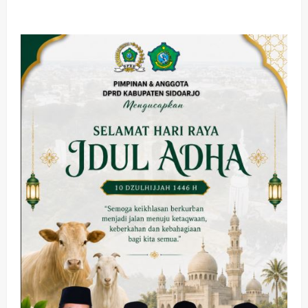
about
Kades
Tanggul
Kecamatan
Wonoayu
:
Anggaran
DD
Tahun
2023
Sudah
Sesuai
Realisasi