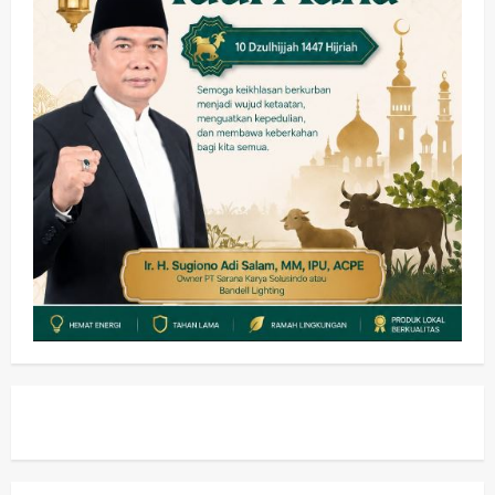
Keagamaan
Pemerintahan
Pemkab Sidoarjo & Muhammadiyah
Sinergi Permudah Perizinan, Wakaf,
hingga Hibah
wartanusa
4 Agustus 2026
4
Keagamaan
Pemerintahan
Hadir di Pengajian Qurrota A’yun,
Wabup Sidoarjo Minta Doa Jamaah
Agar Tetap Amanah Memimpin
wartanusa
4 Agustus 2026
5
Kesehatan
Pembangunan
Pemerintahan
PANAS! Kalah Tender Proyek RSUD
Sibar Rp 9,9 M, Beranikah CV Tiga
Anugerah Utama Pertaruhkan
1
Jaminan Rp 100 Juta?
wartanusa
5 Agustus 2026
Olahraga
Adu Taktik di Atas Rumput Sintetis:
PWI dan Sapma PP Sidoarjo