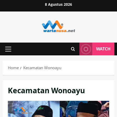
Skip
8 Agustus 2026
to
content
WATCH
Primary
Menu
Home
Kecamatan Wonoayu
Kecamatan Wonoayu