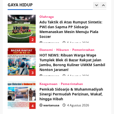
Memanaskan Mesin Menuju Piala
GAYA HIDUP
Soccer
2
wartanusa
5 Agustus 2026
Ekonomi
Hiburan
Pemerintahan
HOT NEWS: Ribuan Warga Wage
Tumplek Blek di Bazar Rakyat Jalan
Jambu, Borong Kuliner UMKM Sambil
Nonton Jaranan!
3
wartanusa
4 Agustus 2026
Keagamaan
Pemerintahan
Pemkab Sidoarjo & Muhammadiyah
Sinergi Permudah Perizinan, Wakaf,
hingga Hibah
wartanusa
4 Agustus 2026
4
Keagamaan
Pemerintahan
Hadir di Pengajian Qurrota A’yun,
Wabup Sidoarjo Minta Doa Jamaah
Agar Tetap Amanah Memimpin
wartanusa
4 Agustus 2026
5