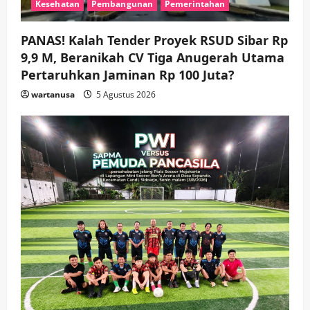
Kesehatan
Pembangunan
Pemerintahan
hingga Hibah
wartanusa
4 Agustus 2026
4
PANAS! Kalah Tender Proyek RSUD Sibar Rp
9,9 M, Beranikah CV Tiga Anugerah Utama
Keagamaan
Pemerintahan
Hadir di Pengajian Qurrota A’yun,
Pertaruhkan Jaminan Rp 100 Juta?
Wabup Sidoarjo Minta Doa Jamaah
wartanusa
5 Agustus 2026
Agar Tetap Amanah Memimpin
wartanusa
4 Agustus 2026
5