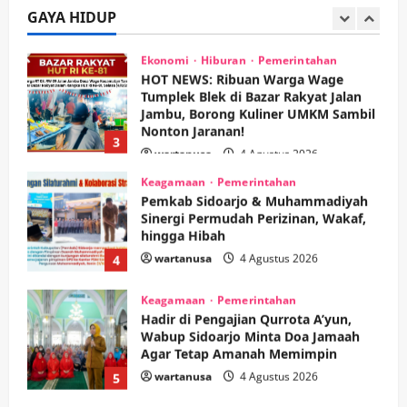
Soccer
GAYA HIDUP
2
wartanusa
5 Agustus 2026
Ekonomi
Hiburan
Pemerintahan
HOT NEWS: Ribuan Warga Wage
Tumplek Blek di Bazar Rakyat Jalan
Jambu, Borong Kuliner UMKM Sambil
Nonton Jaranan!
3
wartanusa
4 Agustus 2026
Keagamaan
Pemerintahan
Pemkab Sidoarjo & Muhammadiyah
Sinergi Permudah Perizinan, Wakaf,
hingga Hibah
wartanusa
4 Agustus 2026
4
Keagamaan
Pemerintahan
Hadir di Pengajian Qurrota A’yun,
Wabup Sidoarjo Minta Doa Jamaah
Agar Tetap Amanah Memimpin
wartanusa
4 Agustus 2026
5