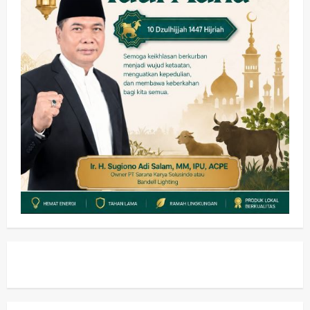
Pemkab Sidoarjo & Muhammadiyah
Sinergi Permudah Perizinan, Wakaf,
hingga Hibah
wartanusa
4 Agustus 2026
4
Keagamaan
Pemerintahan
Hadir di Pengajian Qurrota A’yun,
Wabup Sidoarjo Minta Doa Jamaah
Agar Tetap Amanah Memimpin
wartanusa
4 Agustus 2026
5
Kesehatan
Pembangunan
Pemerintahan
PANAS! Kalah Tender Proyek RSUD
Sibar Rp 9,9 M, Beranikah CV Tiga
Anugerah Utama Pertaruhkan
1
Jaminan Rp 100 Juta?
wartanusa
5 Agustus 2026
Olahraga
Adu Taktik di Atas Rumput Sintetis:
PWI dan Sapma PP Sidoarjo
Memanaskan Mesin Menuju Piala