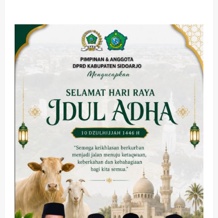
about
Percepat
Penanganan
Banjir,
Bupati
Sidoarjo
Tinjau
Pembangunan
Ptoyek
Rumah
Pompa
Kedungpeluk
Senilai
Rp
7
M