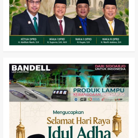
Olahraga
Adu Taktik di Atas Rumput Sintetis:
PWI dan Sapma PP Sidoarjo
Memanaskan Mesin Menuju Piala
Soccer
2
wartanusa
5 Agustus 2026
Ekonomi
Hiburan
Pemerintahan
HOT NEWS: Ribuan Warga Wage
Tumplek Blek di Bazar Rakyat Jalan
Jambu, Borong Kuliner UMKM Sambil
Nonton Jaranan!
3
wartanusa
4 Agustus 2026
Keagamaan
Pemerintahan