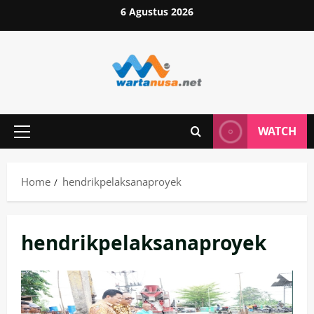
Skip
6 Agustus 2026
to
content
WATCH
Primary
Menu
Home
hendrikpelaksanaproyek
hendrikpelaksanaproyek