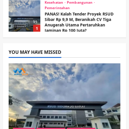
Kesehatan
Pembangunan
Pemerintahan
PANAS! Kalah Tender Proyek RSUD
Sibar Rp 9,9 M, Beranikah CV Tiga
Anugerah Utama Pertaruhkan
1
Jaminan Rp 100 Juta?
wartanusa
5 Agustus 2026
Olahraga
Adu Taktik di Atas Rumput Sintetis:
PWI dan Sapma PP Sidoarjo
YOU MAY HAVE MISSED
Memanaskan Mesin Menuju Piala
Soccer
2
wartanusa
5 Agustus 2026
Ekonomi
Hiburan
Pemerintahan
HOT NEWS: Ribuan Warga Wage
Tumplek Blek di Bazar Rakyat Jalan
Jambu, Borong Kuliner UMKM Sambil
Nonton Jaranan!
3
wartanusa
4 Agustus 2026
Keagamaan
Pemerintahan
Pemkab Sidoarjo & Muhammadiyah
Sinergi Permudah Perizinan, Wakaf,