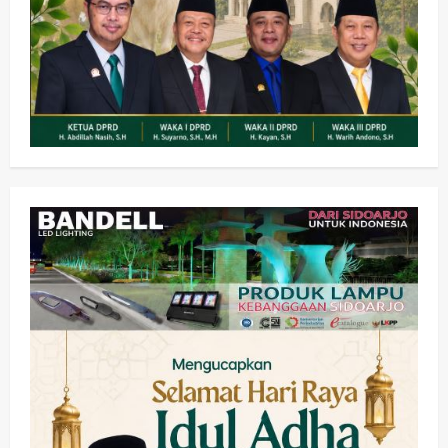
2
wartanusa
5 Agustus 2026
Ekonomi
Hiburan
Pemerintahan
HOT NEWS: Ribuan Warga Wage
Tumplek Blek di Bazar Rakyat Jalan
Jambu, Borong Kuliner UMKM Sambil
Nonton Jaranan!
3
wartanusa
4 Agustus 2026
Keagamaan
Pemerintahan
Pemkab Sidoarjo & Muhammadiyah
Sinergi Permudah Perizinan, Wakaf,
hingga Hibah
wartanusa
4 Agustus 2026
4
Keagamaan
Pemerintahan
Hadir di Pengajian Qurrota A’yun,
Wabup Sidoarjo Minta Doa Jamaah
Agar Tetap Amanah Memimpin
wartanusa
4 Agustus 2026
5
Kesehatan
Pembangunan