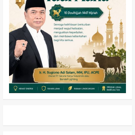
Pemerintahan
PANAS! Kalah Tender Proyek RSUD
Sibar Rp 9,9 M, Beranikah CV Tiga
Anugerah Utama Pertaruhkan
1
Jaminan Rp 100 Juta?
wartanusa
5 Agustus 2026
Olahraga
Adu Taktik di Atas Rumput Sintetis:
PWI dan Sapma PP Sidoarjo
Memanaskan Mesin Menuju Piala
Soccer
2
wartanusa
5 Agustus 2026
Ekonomi
Hiburan
Pemerintahan
HOT NEWS: Ribuan Warga Wage
Tumplek Blek di Bazar Rakyat Jalan
Jambu, Borong Kuliner UMKM Sambil
Nonton Jaranan!
3
wartanusa
4 Agustus 2026
Keagamaan
Pemerintahan
Pemkab Sidoarjo & Muhammadiyah
Sinergi Permudah Perizinan, Wakaf,
hingga Hibah