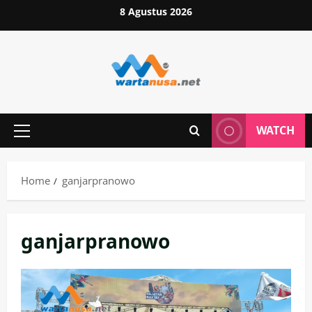
Skip
8 Agustus 2026
to
content
WATCH
Primary
Menu
Home
ganjarpranowo
ganjarpranowo