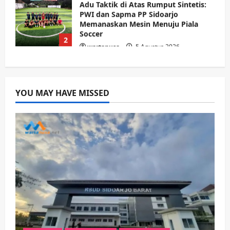
Ekonomi
Hiburan
Pemerintahan
HOT NEWS: Ribuan Warga Wage
Tumplek Blek di Bazar Rakyat Jalan
Jambu, Borong Kuliner UMKM Sambil
Nonton Jaranan!
3
wartanusa
4 Agustus 2026
Keagamaan
Pemerintahan
Pemkab Sidoarjo & Muhammadiyah
YOU MAY HAVE MISSED
Sinergi Permudah Perizinan, Wakaf,
hingga Hibah
wartanusa
4 Agustus 2026
4
Keagamaan
Pemerintahan
Hadir di Pengajian Qurrota A’yun,
Wabup Sidoarjo Minta Doa Jamaah
Agar Tetap Amanah Memimpin
wartanusa
4 Agustus 2026
5