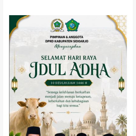
about
Ribuan
Kader
PDI-
P
Jawa
Timur
Hadiri
Kampanye
Ganjar-
Mahfud
di
Gelanggang
Olahraga
Sidoarjo
Olahraga
Adu Taktik di Atas Rumput Sintetis:
PWI dan Sapma PP Sidoarjo
Memanaskan Mesin Menuju Piala
Soccer