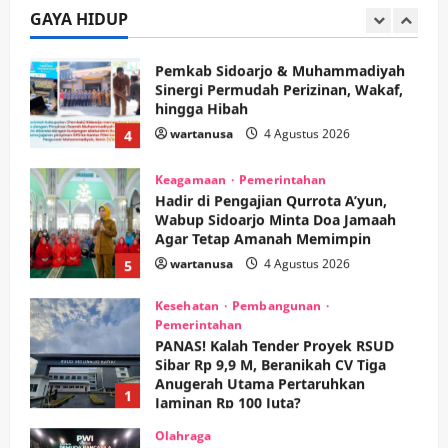
GAYA HIDUP
wartanusa
4 Agustus 2026
4
Keagamaan
Pemerintahan
Hadir di Pengajian Qurrota A’yun,
Wabup Sidoarjo Minta Doa Jamaah
Agar Tetap Amanah Memimpin
wartanusa
4 Agustus 2026
5
Kesehatan
Pembangunan
Pemerintahan
PANAS! Kalah Tender Proyek RSUD
Sibar Rp 9,9 M, Beranikah CV Tiga
Anugerah Utama Pertaruhkan
1
Jaminan Rp 100 Juta?
wartanusa
5 Agustus 2026
Olahraga
Adu Taktik di Atas Rumput Sintetis:
PWI dan Sapma PP Sidoarjo
Memanaskan Mesin Menuju Piala
Soccer
2
wartanusa
5 Agustus 2026