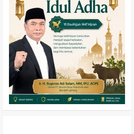
wartanusa
5 Agustus 2026
Olahraga
Adu Taktik di Atas Rumput Sintetis:
PWI dan Sapma PP Sidoarjo
Memanaskan Mesin Menuju Piala
Soccer
4
wartanusa
5 Agustus 2026
Ekonomi
Hiburan
Pemerintahan
HOT NEWS: Ribuan Warga Wage
Tumplek Blek di Bazar Rakyat Jalan
Jambu, Borong Kuliner UMKM Sambil
Nonton Jaranan!
5
wartanusa
4 Agustus 2026
Kesehatan
Pembangunan
Pemerintahan
Sanggah Banding Gugur Tanpa
Jaminan, PT Dehan Maulana Perkasa
Resmi Sabet Proyek RSUD Sibar Rp
1
7,9 Miliar
wartanusa
10 Agustus 2026
Kesehatan
Pemerintahan
Ubah Lahan Tidur Jadi Cuan: Wabup