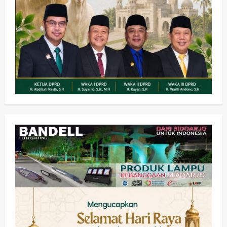
Kesehatan
Pemerintahan
Ubah Lahan Tidur Jadi Cuan: Wabup
Sidoarjo Apresiasi Inovasi Teh Daun
Kumis Kucing Produk Anggota TNI AL
wartanusa
8 Agustus 2026
2
Kesehatan
Pembangunan
Pemerintahan
PANAS! Kalah Tender Proyek RSUD
Sibar Rp 9,9 M, Beranikah CV Tiga
Anugerah Utama Pertaruhkan
3
Jaminan Rp 100 Juta?