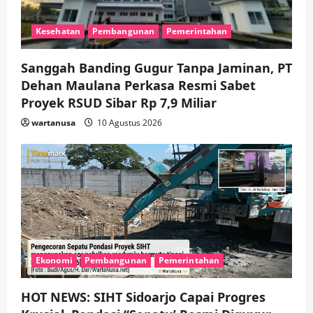
Adu Taktik di Atas Rumput Sintetis:
PWI dan Sapma PP Sidoarjo
Kesehatan
Pembangunan
Pemerintahan
Memanaskan Mesin Menuju Piala
Soccer
4
wartanusa
5 Agustus 2026
Sanggah Banding Gugur Tanpa Jaminan, PT
Dehan Maulana Perkasa Resmi Sabet
Ekonomi
Hiburan
Pemerintahan
HOT NEWS: Ribuan Warga Wage
Proyek RSUD Sibar Rp 7,9 Miliar
Tumplek Blek di Bazar Rakyat Jalan
wartanusa
10 Agustus 2026
Jambu, Borong Kuliner UMKM Sambil
Nonton Jaranan!
5
wartanusa
4 Agustus 2026
Ekonomi
Pembangunan
Pemerintahan
HOT NEWS: SIHT Sidoarjo Capai Progres