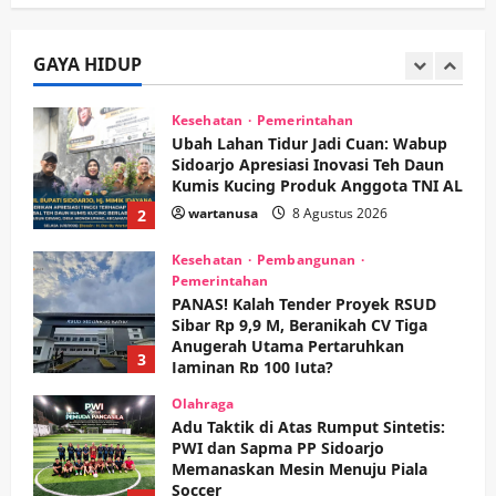
Sidoarjo Apresiasi Inovasi Teh Daun
Kumis Kucing Produk Anggota TNI AL
GAYA HIDUP
wartanusa
8 Agustus 2026
2
Kesehatan
Pembangunan
Pemerintahan
PANAS! Kalah Tender Proyek RSUD
Sibar Rp 9,9 M, Beranikah CV Tiga
Anugerah Utama Pertaruhkan
3
Jaminan Rp 100 Juta?
wartanusa
5 Agustus 2026
Olahraga
Adu Taktik di Atas Rumput Sintetis:
PWI dan Sapma PP Sidoarjo
Memanaskan Mesin Menuju Piala
Soccer
4
wartanusa
5 Agustus 2026
Ekonomi
Hiburan
Pemerintahan
HOT NEWS: Ribuan Warga Wage
Tumplek Blek di Bazar Rakyat Jalan
Jambu, Borong Kuliner UMKM Sambil
Nonton Jaranan!