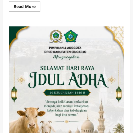
Read
Read More
more
about
Dikuati
Anggota
Fraksi
PKB
DPRD
Sidoarjo,
Turnamen
Sepakbola
Klopo
Sepuluh
Rutin
Digelar
Setiap
Tahun