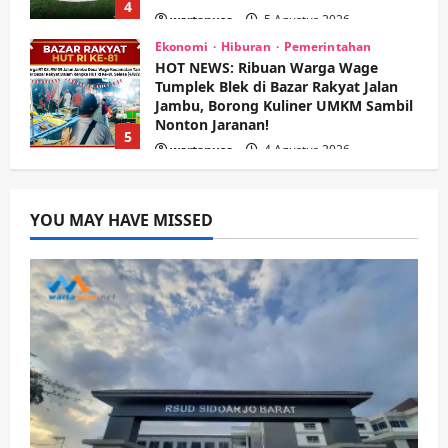
5
wartanusa
4 Agustus 2026
Kesehatan
Pembangunan
Pemerintahan
Sanggah Banding Gugur Tanpa
Jaminan, PT Dehan Maulana Perkasa
Resmi Sabet Proyek RSUD Sibar Rp
1
7,9 Miliar
wartanusa
10 Agustus 2026
Kesehatan
Pemerintahan
Ubah Lahan Tidur Jadi Cuan: Wabup
YOU MAY HAVE MISSED
Sidoarjo Apresiasi Inovasi Teh Daun
Kumis Kucing Produk Anggota TNI AL
wartanusa
8 Agustus 2026
2
Kesehatan
Pembangunan
Pemerintahan
PANAS! Kalah Tender Proyek RSUD
Sibar Rp 9,9 M, Beranikah CV Tiga
Anugerah Utama Pertaruhkan
3
Jaminan Rp 100 Juta?
wartanusa
5 Agustus 2026
Olahraga