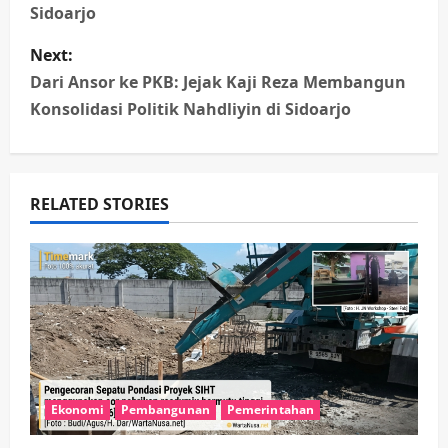
s
Sidoarjo
t
Next:
n
Dari Ansor ke PKB: Jejak Kaji Reza Membangun
Konsolidasi Politik Nahdliyin di Sidoarjo
a
v
RELATED STORIES
i
g
a
t
i
Ekonomi
Pembangunan
Pemerintahan
o