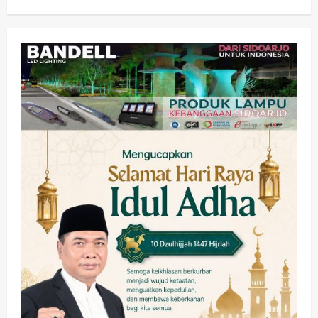
Jaminan Rp 100 Juta?
wartanusa
5 Agustus 2026
Olahraga
Adu Taktik di Atas Rumput Sintetis:
PWI dan Sapma PP Sidoarjo
Memanaskan Mesin Menuju Piala
Soccer
3
wartanusa
5 Agustus 2026
Ekonomi
Hiburan
Pemerintahan
HOT NEWS: Ribuan Warga Wage
Tumplek Blek di Bazar Rakyat Jalan
Jambu, Borong Kuliner UMKM Sambil
Nonton Jaranan!
4
wartanusa
4 Agustus 2026
Keagamaan
Pemerintahan
Pemkab Sidoarjo & Muhammadiyah
Sinergi Permudah Perizinan, Wakaf,
hingga Hibah
wartanusa
4 Agustus 2026
5
Kesehatan
Pemerintahan