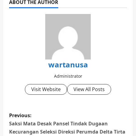
ABOUT THE AUTHOR
wartanusa
Administrator
Visit Website
View All Posts
P
Previous:
o
Saksi Mata Desak Pansel Tindak Dugaan
Kecurangan Seleksi Direksi Perumda Delta Tirta