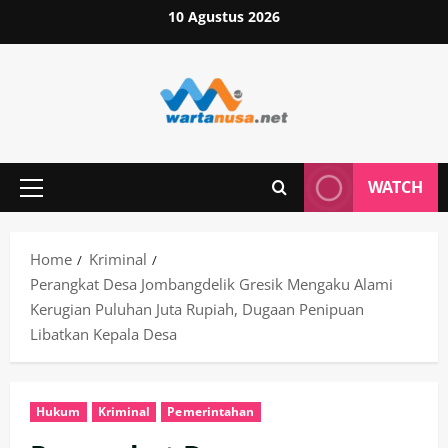
Skip
10 Agustus 2026
to
content
WATCH
Primary
Menu
Home
Kriminal
Perangkat Desa Jombangdelik Gresik Mengaku Alami
Kerugian Puluhan Juta Rupiah, Dugaan Penipuan
Libatkan Kepala Desa
Hukum
Kriminal
Pemerintahan