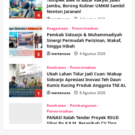
4
wartanusa
4 Agustus 2026
Keagamaan
Pemerintahan
Pemkab Sidoarjo & Muhammadiyah
Sinergi Permudah Perizinan, Wakaf,
hingga Hibah
wartanusa
4 Agustus 2026
5
Kesehatan
Pemerintahan
Ubah Lahan Tidur Jadi Cuan: Wabup
Sidoarjo Apresiasi Inovasi Teh Daun
Kumis Kucing Produk Anggota TNI AL
wartanusa
8 Agustus 2026
1
Kesehatan
Pembangunan
Pemerintahan
PANAS! Kalah Tender Proyek RSUD
Sibar Rp 9,9 M, Beranikah CV Tiga
Anugerah Utama Pertaruhkan
2
Jaminan Rp 100 Juta?
wartanusa
5 Agustus 2026
Olahraga