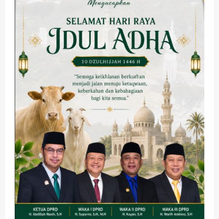
Kesehatan
Pembangunan
Pemerintahan
PANAS! Kalah Tender Proyek RSUD
Sibar Rp 9,9 M, Beranikah CV Tiga
Anugerah Utama Pertaruhkan
2