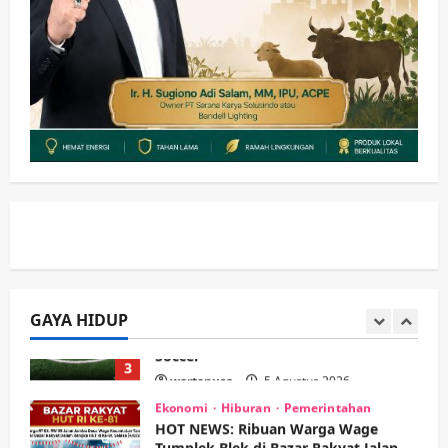
Ubah Lahan Tidur Jadi Cuan: Wabup
Sidoarjo Apresiasi Inovasi Teh Daun
Kumis Kucing Produk Anggota TNI AL
wartanusa
8 Agustus 2026
1
Kesehatan
Pembangunan
Pemerintahan
PANAS! Kalah Tender Proyek RSUD
Sibar Rp 9,9 M, Beranikah CV Tiga
Anugerah Utama Pertaruhkan
2
Jaminan Rp 100 Juta?
wartanusa
5 Agustus 2026
Olahraga
Adu Taktik di Atas Rumput Sintetis:
PWI dan Sapma PP Sidoarjo
Memanaskan Mesin Menuju Piala
Soccer
GAYA HIDUP
3
wartanusa
5 Agustus 2026
Ekonomi
Hiburan
Pemerintahan
HOT NEWS: Ribuan Warga Wage
Tumplek Blek di Bazar Rakyat Jalan
Jambu, Borong Kuliner UMKM Sambil
Nonton Jaranan!