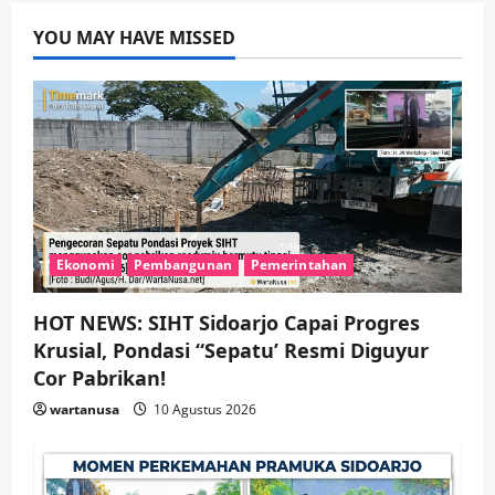
Adu Taktik di Atas Rumput Sintetis:
PWI dan Sapma PP Sidoarjo
YOU MAY HAVE MISSED
Memanaskan Mesin Menuju Piala
Soccer
3
wartanusa
5 Agustus 2026
Ekonomi
Hiburan
Pemerintahan
HOT NEWS: Ribuan Warga Wage
Tumplek Blek di Bazar Rakyat Jalan
Jambu, Borong Kuliner UMKM Sambil
Nonton Jaranan!
4
wartanusa
4 Agustus 2026
Ekonomi
Pembangunan
Pemerintahan
Keagamaan
Pemerintahan
Pemkab Sidoarjo & Muhammadiyah
HOT NEWS: SIHT Sidoarjo Capai Progres
Sinergi Permudah Perizinan, Wakaf,
hingga Hibah
Krusial, Pondasi “Sepatu’ Resmi Diguyur
Cor Pabrikan!
wartanusa
4 Agustus 2026
5
wartanusa
10 Agustus 2026