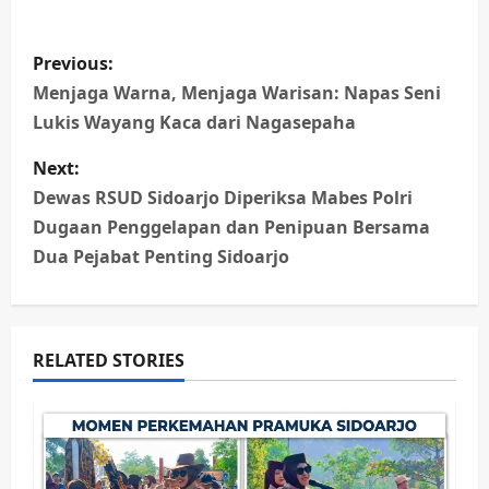
P
Previous:
o
Menjaga Warna, Menjaga Warisan: Napas Seni
Lukis Wayang Kaca dari Nagasepaha
s
Next:
t
Dewas RSUD Sidoarjo Diperiksa Mabes Polri
n
Dugaan Penggelapan dan Penipuan Bersama
Dua Pejabat Penting Sidoarjo
a
v
RELATED STORIES
i
g
a