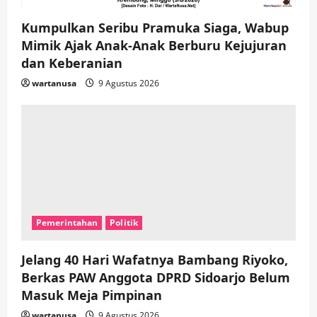
HOT NEWS: Ribuan Warga Wage
Kumpulkan Seribu Pramuka Siaga, Wabup
Tumplek Blek di Bazar Rakyat Jalan
Jambu, Borong Kuliner UMKM Sambil
Mimik Ajak Anak-Anak Berburu Kejujuran
Nonton Jaranan!
dan Keberanian
4
wartanusa
4 Agustus 2026
wartanusa
9 Agustus 2026
Keagamaan
Pemerintahan
Pemkab Sidoarjo & Muhammadiyah
Sinergi Permudah Perizinan, Wakaf,
hingga Hibah
wartanusa
4 Agustus 2026
5
Pemerintahan
Politik
Jelang 40 Hari Wafatnya Bambang Riyoko,
Berkas PAW Anggota DPRD Sidoarjo Belum
Masuk Meja Pimpinan ​
wartanusa
9 Agustus 2026