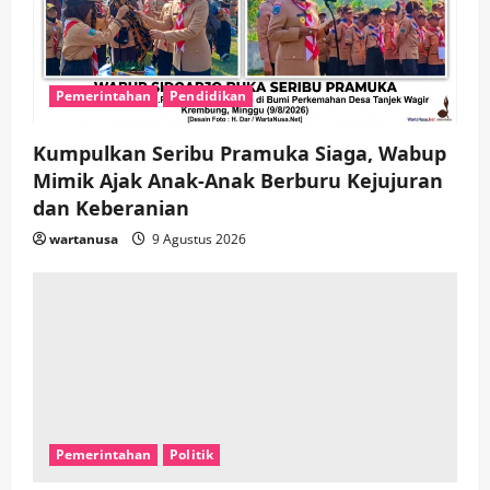
t
i
Pemerintahan
Pendidikan
o
n
Kumpulkan Seribu Pramuka Siaga, Wabup
Mimik Ajak Anak-Anak Berburu Kejujuran
dan Keberanian
wartanusa
9 Agustus 2026
Pemerintahan
Politik