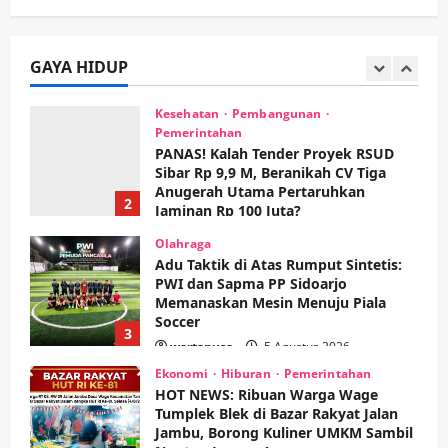
Pemerintahan
PANAS! Kalah Tender Proyek RSUD
Sibar Rp 9,9 M, Beranikah CV Tiga
Anugerah Utama Pertaruhkan
GAYA HIDUP
2
Jaminan Rp 100 Juta?
wartanusa
5 Agustus 2026
Olahraga
Adu Taktik di Atas Rumput Sintetis:
PWI dan Sapma PP Sidoarjo
Memanaskan Mesin Menuju Piala
Soccer
3
wartanusa
5 Agustus 2026
Ekonomi
Hiburan
Pemerintahan
HOT NEWS: Ribuan Warga Wage
Tumplek Blek di Bazar Rakyat Jalan
Jambu, Borong Kuliner UMKM Sambil
Nonton Jaranan!
4
wartanusa
4 Agustus 2026
Keagamaan
Pemerintahan
Pemkab Sidoarjo & Muhammadiyah
Sinergi Permudah Perizinan, Wakaf,
hingga Hibah