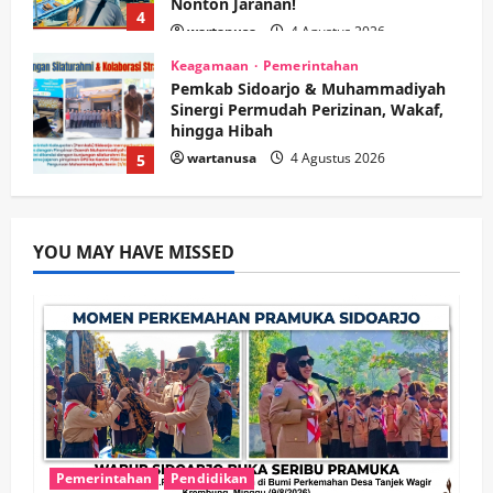
wartanusa
4 Agustus 2026
5
Kesehatan
Pemerintahan
Ubah Lahan Tidur Jadi Cuan: Wabup
Sidoarjo Apresiasi Inovasi Teh Daun
Kumis Kucing Produk Anggota TNI AL
wartanusa
8 Agustus 2026
1
Kesehatan
Pembangunan
Pemerintahan
PANAS! Kalah Tender Proyek RSUD
YOU MAY HAVE MISSED
Sibar Rp 9,9 M, Beranikah CV Tiga
Anugerah Utama Pertaruhkan
2
Jaminan Rp 100 Juta?
wartanusa
5 Agustus 2026
Olahraga
Adu Taktik di Atas Rumput Sintetis:
PWI dan Sapma PP Sidoarjo
Memanaskan Mesin Menuju Piala
Soccer
3
wartanusa
5 Agustus 2026
Pemerintahan
Pendidikan
Ekonomi
Hiburan
Pemerintahan