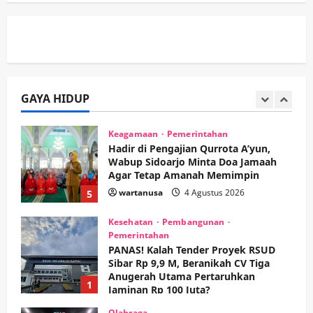
Nonton Jaranan!
3
wartanusa
4 Agustus 2026
Keagamaan
Pemerintahan
Pemkab Sidoarjo & Muhammadiyah
Sinergi Permudah Perizinan, Wakaf,
hingga Hibah
GAYA HIDUP
wartanusa
4 Agustus 2026
4
Keagamaan
Pemerintahan
Hadir di Pengajian Qurrota A’yun,
Wabup Sidoarjo Minta Doa Jamaah
Agar Tetap Amanah Memimpin
wartanusa
4 Agustus 2026
5
Kesehatan
Pembangunan
Pemerintahan
PANAS! Kalah Tender Proyek RSUD
Sibar Rp 9,9 M, Beranikah CV Tiga
Anugerah Utama Pertaruhkan
1
Jaminan Rp 100 Juta?
wartanusa
5 Agustus 2026
Olahraga