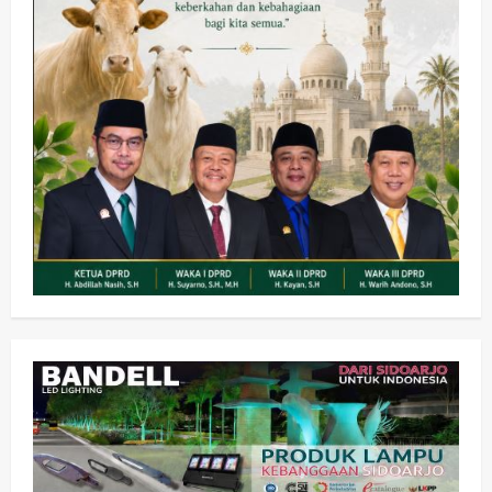
Olahraga
Adu Taktik di Atas Rumput Sintetis:
PWI dan Sapma PP Sidoarjo
Memanaskan Mesin Menuju Piala
Soccer
2
wartanusa
5 Agustus 2026
Ekonomi
Hiburan
Pemerintahan
HOT NEWS: Ribuan Warga Wage
Tumplek Blek di Bazar Rakyat Jalan
Jambu, Borong Kuliner UMKM Sambil
Nonton Jaranan!
3
wartanusa
4 Agustus 2026
Keagamaan
Pemerintahan
Pemkab Sidoarjo & Muhammadiyah
Sinergi Permudah Perizinan, Wakaf,
hingga Hibah
wartanusa
4 Agustus 2026
4
Keagamaan
Pemerintahan