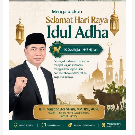
Hadir di Pengajian Qurrota A’yun,
Wabup Sidoarjo Minta Doa Jamaah
Agar Tetap Amanah Memimpin
wartanusa
4 Agustus 2026
5
Kesehatan
Pembangunan
Pemerintahan
PANAS! Kalah Tender Proyek RSUD
Sibar Rp 9,9 M, Beranikah CV Tiga
Anugerah Utama Pertaruhkan
1
Jaminan Rp 100 Juta?
wartanusa
5 Agustus 2026
Olahraga
Adu Taktik di Atas Rumput Sintetis:
PWI dan Sapma PP Sidoarjo
Memanaskan Mesin Menuju Piala
Soccer
2
wartanusa
5 Agustus 2026
Ekonomi
Hiburan
Pemerintahan
HOT NEWS: Ribuan Warga Wage
Tumplek Blek di Bazar Rakyat Jalan
Jambu, Borong Kuliner UMKM Sambil