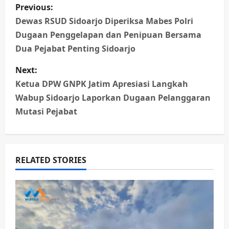
P
Previous:
o
Dewas RSUD Sidoarjo Diperiksa Mabes Polri
Dugaan Penggelapan dan Penipuan Bersama
s
Dua Pejabat Penting Sidoarjo
t
Next:
n
Ketua DPW GNPK Jatim Apresiasi Langkah
Wabup Sidoarjo Laporkan Dugaan Pelanggaran
a
Mutasi Pejabat
v
i
RELATED STORIES
g
a
t