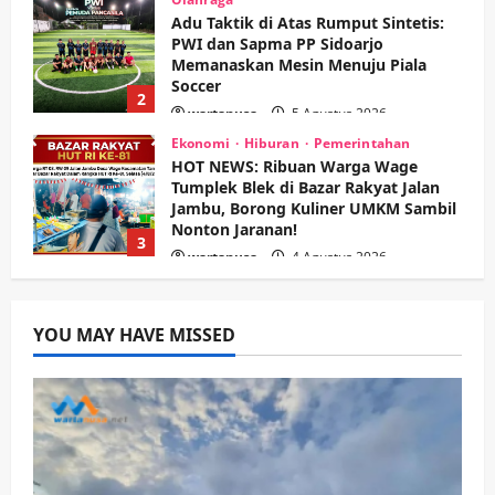
Adu Taktik di Atas Rumput Sintetis:
PWI dan Sapma PP Sidoarjo
Memanaskan Mesin Menuju Piala
Soccer
2
wartanusa
5 Agustus 2026
Ekonomi
Hiburan
Pemerintahan
HOT NEWS: Ribuan Warga Wage
Tumplek Blek di Bazar Rakyat Jalan
Jambu, Borong Kuliner UMKM Sambil
Nonton Jaranan!
3
wartanusa
4 Agustus 2026
Keagamaan
Pemerintahan
Pemkab Sidoarjo & Muhammadiyah
YOU MAY HAVE MISSED
Sinergi Permudah Perizinan, Wakaf,
hingga Hibah
wartanusa
4 Agustus 2026
4
Keagamaan
Pemerintahan
Hadir di Pengajian Qurrota A’yun,
Wabup Sidoarjo Minta Doa Jamaah