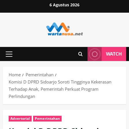
Skip
6 Agustus 2026
to
content
WATCH
Primary
Menu
Home
Pemerintahan
Komisi D DPRD Sidoarjo Soroti Tingginya Kekerasan
Terhadap Anak, Pemerintah Perkuat Program
Perlindungan
Advertorial
Pemerintahan