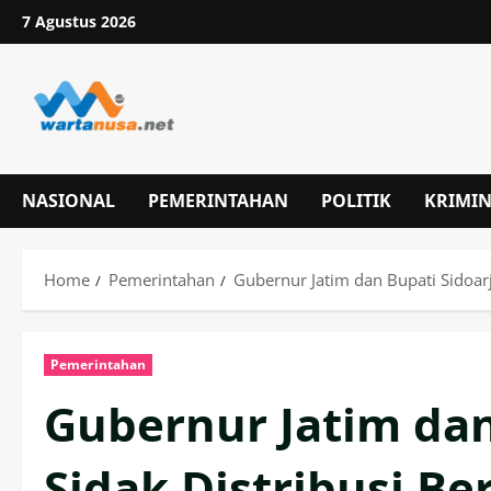
Skip
7 Agustus 2026
to
content
NASIONAL
PEMERINTAHAN
POLITIK
KRIMI
Home
Pemerintahan
Gubernur Jatim dan Bupati Sidoarj
Pemerintahan
Gubernur Jatim dan
Sidak Distribusi Be