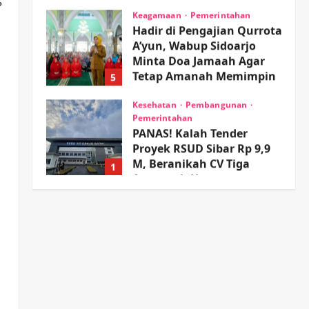
wartanusa
4 Agustus 2026
Keagamaan
Pemerintahan
Hadir di Pengajian Qurrota
A’yun, Wabup Sidoarjo
Minta Doa Jamaah Agar
Tetap Amanah Memimpin
5
wartanusa
4 Agustus 2026
Kesehatan
Pembangunan
Pemerintahan
PANAS! Kalah Tender
Proyek RSUD Sibar Rp 9,9
M, Beranikah CV Tiga
1
Anugerah Utama
Pertaruhkan Jaminan Rp
Olahraga
100 Juta?
Adu Taktik di Atas Rumput
Sintetis: PWI dan Sapma
wartanusa
5 Agustus 2026
PP Sidoarjo Memanaskan
Mesin Menuju Piala Soccer
2
wartanusa
5 Agustus 2026
Ekonomi
Hiburan
Pemerintahan