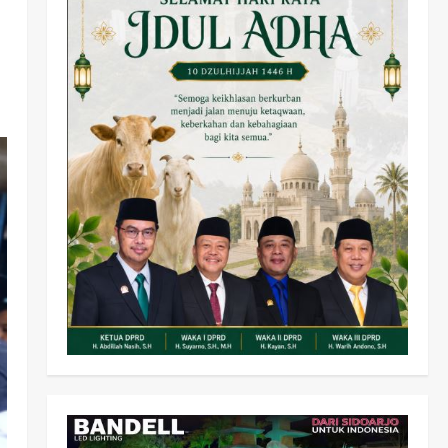
Olahraga
Adu Taktik di Atas Rumput
Sintetis: PWI dan Sapma
PP Sidoarjo Memanaskan
Mesin Menuju Piala Soccer
2
wartanusa
5 Agustus 2026