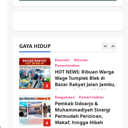
Proyek RSUD Sibar Rp 9,9
M, Beranikah CV Tiga
1
Anugerah Utama
Pertaruhkan Jaminan Rp
Olahraga
100 Juta?
Adu Taktik di Atas Rumput
Sintetis: PWI dan Sapma
wartanusa
5 Agustus 2026
PP Sidoarjo Memanaskan
GAYA HIDUP
Mesin Menuju Piala Soccer
2
wartanusa
5 Agustus 2026
Ekonomi
Hiburan
Pemerintahan
HOT NEWS: Ribuan Warga
Wage Tumplek Blek di
Bazar Rakyat Jalan Jambu,
3
Borong Kuliner UMKM
Sambil Nonton Jaranan!
Keagamaan
Pemerintahan
Pemkab Sidoarjo &
wartanusa
4 Agustus 2026
Muhammadiyah Sinergi
Permudah Perizinan,
Wakaf, hingga Hibah
4
g