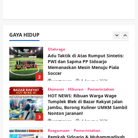
wartanusa
5 Agustus 2026
Olahraga
Adu Taktik di Atas Rumput Sintetis:
PWI dan Sapma PP Sidoarjo
Memanaskan Mesin Menuju Piala
Soccer
GAYA HIDUP
2
wartanusa
5 Agustus 2026
Ekonomi
Hiburan
Pemerintahan
HOT NEWS: Ribuan Warga Wage
Tumplek Blek di Bazar Rakyat Jalan
Jambu, Borong Kuliner UMKM Sambil
Nonton Jaranan!
3
wartanusa
4 Agustus 2026
Keagamaan
Pemerintahan
Pemkab Sidoarjo & Muhammadiyah
Sinergi Permudah Perizinan, Wakaf,
hingga Hibah
wartanusa
4 Agustus 2026
4
Keagamaan
Pemerintahan
Hadir di Pengajian Qurrota A’yun,