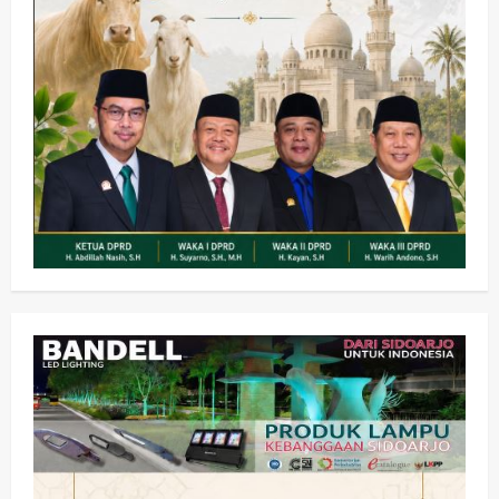
Olahraga
Adu Taktik di Atas Rumput Sintetis:
PWI dan Sapma PP Sidoarjo
Memanaskan Mesin Menuju Piala
Soccer
2
wartanusa
5 Agustus 2026
Ekonomi
Hiburan
Pemerintahan
HOT NEWS: Ribuan Warga Wage
Tumplek Blek di Bazar Rakyat Jalan