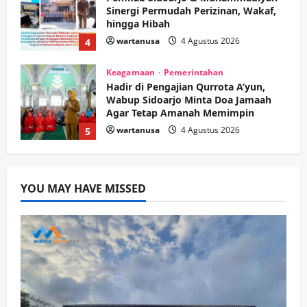
Wabup Sidoarjo Minta Doa Jamaah
Agar Tetap Amanah Memimpin
wartanusa
4 Agustus 2026
5
Kesehatan
Pembangunan
Pemerintahan
PANAS! Kalah Tender Proyek RSUD
Sibar Rp 9,9 M, Beranikah CV Tiga
Anugerah Utama Pertaruhkan
1
Jaminan Rp 100 Juta?
wartanusa
5 Agustus 2026
Olahraga
Adu Taktik di Atas Rumput Sintetis:
PWI dan Sapma PP Sidoarjo
YOU MAY HAVE MISSED
Memanaskan Mesin Menuju Piala
Soccer
2
wartanusa
5 Agustus 2026
Ekonomi
Hiburan
Pemerintahan
HOT NEWS: Ribuan Warga Wage
Tumplek Blek di Bazar Rakyat Jalan
Jambu, Borong Kuliner UMKM Sambil
Nonton Jaranan!