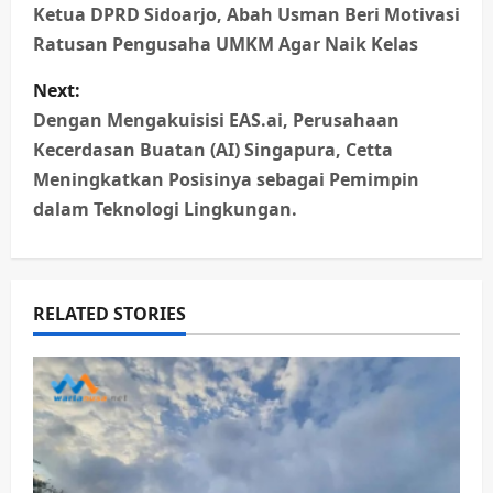
o
Ketua DPRD Sidoarjo, Abah Usman Beri Motivasi
Ratusan Pengusaha UMKM Agar Naik Kelas
s
Next:
t
Dengan Mengakuisisi EAS.ai, Perusahaan
n
Kecerdasan Buatan (AI) Singapura, Cetta
Meningkatkan Posisinya sebagai Pemimpin
a
dalam Teknologi Lingkungan.
v
i
RELATED STORIES
g
a
t
i