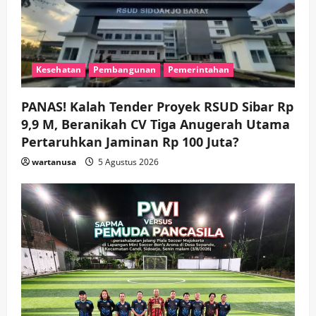
3
wartanusa
4 Agustus 2026
Keagamaan
Pemerintahan
Pemkab Sidoarjo & Muhammadiyah
Sinergi Permudah Perizinan, Wakaf,
Kesehatan
Pembangunan
Pemerintahan
hingga Hibah
wartanusa
4 Agustus 2026
4
PANAS! Kalah Tender Proyek RSUD Sibar Rp
9,9 M, Beranikah CV Tiga Anugerah Utama
Keagamaan
Pemerintahan
Hadir di Pengajian Qurrota A’yun,
Pertaruhkan Jaminan Rp 100 Juta?
Wabup Sidoarjo Minta Doa Jamaah
wartanusa
5 Agustus 2026
Agar Tetap Amanah Memimpin
wartanusa
4 Agustus 2026
5