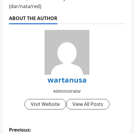
(dar/nata/red)
ABOUT THE AUTHOR
wartanusa
Administrator
Visit Website
View All Posts
P
Previous: