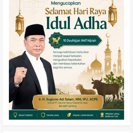
Jambu, Borong Kuliner UMKM Sambil
Nonton Jaranan!
3
wartanusa
4 Agustus 2026
Keagamaan
Pemerintahan
Pemkab Sidoarjo & Muhammadiyah
Sinergi Permudah Perizinan, Wakaf,
hingga Hibah
wartanusa
4 Agustus 2026
4
Keagamaan
Pemerintahan
Hadir di Pengajian Qurrota A’yun,
Wabup Sidoarjo Minta Doa Jamaah
Agar Tetap Amanah Memimpin
wartanusa
4 Agustus 2026
5
Kesehatan
Pembangunan
Pemerintahan
PANAS! Kalah Tender Proyek RSUD
Sibar Rp 9,9 M, Beranikah CV Tiga
Anugerah Utama Pertaruhkan
1
Jaminan Rp 100 Juta?