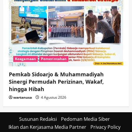
Keagamaan
Pemerintahan
Pemkab Sidoarjo & Muhammadiyah
Sinergi Permudah Perizinan, Wakaf,
hingga Hibah
wartanusa
4 Agustus 2026
Susunan Redaksi
Pedoman Media Siber
Iklan dan Kerjasama Media Partner
Privacy Policy