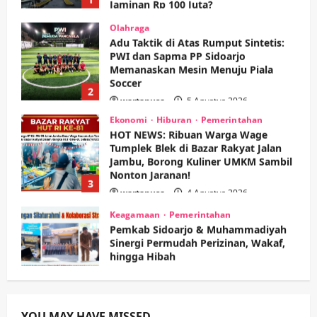
wartanusa
5 Agustus 2026
Olahraga
Adu Taktik di Atas Rumput Sintetis:
PWI dan Sapma PP Sidoarjo
Memanaskan Mesin Menuju Piala
Soccer
2
wartanusa
5 Agustus 2026
Ekonomi
Hiburan
Pemerintahan
HOT NEWS: Ribuan Warga Wage
Tumplek Blek di Bazar Rakyat Jalan
Jambu, Borong Kuliner UMKM Sambil
Nonton Jaranan!
3
wartanusa
4 Agustus 2026
Keagamaan
Pemerintahan
Pemkab Sidoarjo & Muhammadiyah
Sinergi Permudah Perizinan, Wakaf,
hingga Hibah
wartanusa
4 Agustus 2026
4
Keagamaan
Pemerintahan
Hadir di Pengajian Qurrota A’yun,
YOU MAY HAVE MISSED
Wabup Sidoarjo Minta Doa Jamaah