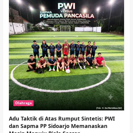
wartanusa
4 Agustus 2026
Keagamaan
Pemerintahan
Pemkab Sidoarjo & Muhammadiyah
Sinergi Permudah Perizinan, Wakaf,
hingga Hibah
wartanusa
4 Agustus 2026
4
Keagamaan
Pemerintahan
Hadir di Pengajian Qurrota A’yun,
Wabup Sidoarjo Minta Doa Jamaah
Agar Tetap Amanah Memimpin
wartanusa
4 Agustus 2026
5
Olahraga
Adu Taktik di Atas Rumput Sintetis: PWI
dan Sapma PP Sidoarjo Memanaskan