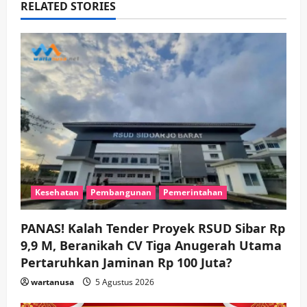
RELATED STORIES
i
g
a
t
i
o
n
Kesehatan
Pembangunan
Pemerintahan
PANAS! Kalah Tender Proyek RSUD Sibar Rp
9,9 M, Beranikah CV Tiga Anugerah Utama
Pertaruhkan Jaminan Rp 100 Juta?
wartanusa
5 Agustus 2026