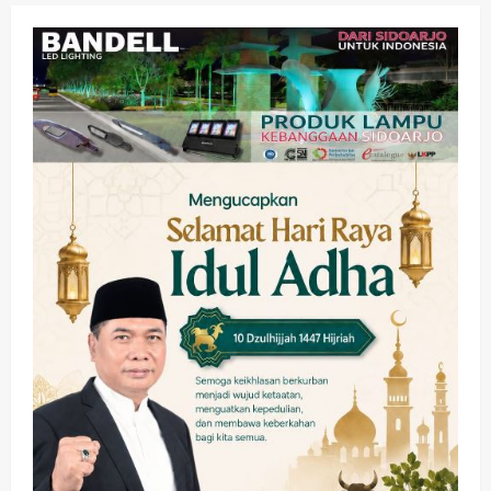
Olahraga
Adu Taktik di Atas Rumput Sintetis:
PWI dan Sapma PP Sidoarjo
Memanaskan Mesin Menuju Piala
Soccer
2
wartanusa
5 Agustus 2026
Ekonomi
Hiburan
Pemerintahan
HOT NEWS: Ribuan Warga Wage
Tumplek Blek di Bazar Rakyat Jalan