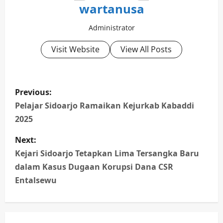
wartanusa
Administrator
Visit Website
View All Posts
P
Previous:
o
Pelajar Sidoarjo Ramaikan Kejurkab Kabaddi
2025
s
Next:
t
Kejari Sidoarjo Tetapkan Lima Tersangka Baru
n
dalam Kasus Dugaan Korupsi Dana CSR
Entalsewu
a
v