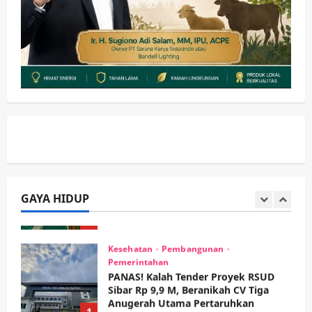
Jambu, Borong Kuliner UMKM Sambil
Nonton Jaranan!
3
wartanusa
4 Agustus 2026
Keagamaan
Pemerintahan
Pemkab Sidoarjo & Muhammadiyah
Sinergi Permudah Perizinan, Wakaf,
hingga Hibah
wartanusa
4 Agustus 2026
4
Keagamaan
Pemerintahan
Hadir di Pengajian Qurrota A’yun,
Wabup Sidoarjo Minta Doa Jamaah
Agar Tetap Amanah Memimpin
GAYA HIDUP
wartanusa
4 Agustus 2026
5
Kesehatan
Pembangunan
Pemerintahan
PANAS! Kalah Tender Proyek RSUD
Sibar Rp 9,9 M, Beranikah CV Tiga
Anugerah Utama Pertaruhkan
1
Jaminan Rp 100 Juta?