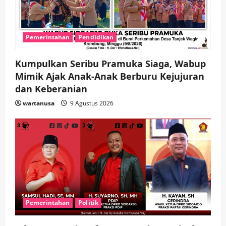
t
i
Pemerintahan
Pendidikan
o
n
Kumpulkan Seribu Pramuka Siaga, Wabup
Mimik Ajak Anak-Anak Berburu Kejujuran
dan Keberanian
wartanusa
9 Agustus 2026
Pemerintahan
Politik