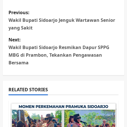
P
Previous:
o
Wakil Bupati Sidoarjo Jenguk Wartawan Senior
yang Sakit
s
Next:
t
Wakil Bupati Sidoarjo Resmikan Dapur SPPG
n
MBG di Prambon, Tekankan Pengawasan
Bersama
a
v
RELATED STORIES
i
g
a