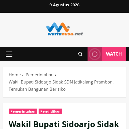
Skip
9 Agustus 2026
to
content
WATCH
Primary
Menu
Home
Pemerintahan
Wakil Bupati Sidoarjo Sidak SDN Jatikalang Prambon,
Temukan Bangunan Berisiko
Pemerintahan
Pendidikan
Wakil Bupati Sidoarjo Sidak