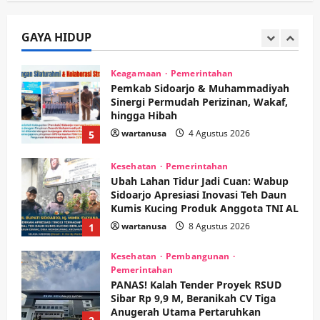
Tumplek Blek di Bazar Rakyat Jalan
Jambu, Borong Kuliner UMKM Sambil
Nonton Jaranan!
GAYA HIDUP
4
wartanusa
4 Agustus 2026
Keagamaan
Pemerintahan
Pemkab Sidoarjo & Muhammadiyah
Sinergi Permudah Perizinan, Wakaf,
hingga Hibah
wartanusa
4 Agustus 2026
5
Kesehatan
Pemerintahan
Ubah Lahan Tidur Jadi Cuan: Wabup
Sidoarjo Apresiasi Inovasi Teh Daun
Kumis Kucing Produk Anggota TNI AL
wartanusa
8 Agustus 2026
1
Kesehatan
Pembangunan
Pemerintahan
PANAS! Kalah Tender Proyek RSUD
Sibar Rp 9,9 M, Beranikah CV Tiga
Anugerah Utama Pertaruhkan