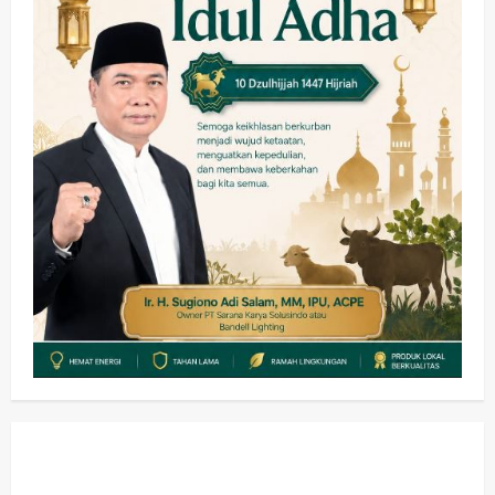
Kesehatan
Pemerintahan
Ubah Lahan Tidur Jadi Cuan: Wabup
Sidoarjo Apresiasi Inovasi Teh Daun
Kumis Kucing Produk Anggota TNI AL
wartanusa
8 Agustus 2026
1
Kesehatan
Pembangunan
Pemerintahan
PANAS! Kalah Tender Proyek RSUD
Sibar Rp 9,9 M, Beranikah CV Tiga
Anugerah Utama Pertaruhkan
2
Jaminan Rp 100 Juta?
wartanusa
5 Agustus 2026
Olahraga
Adu Taktik di Atas Rumput Sintetis:
PWI dan Sapma PP Sidoarjo
Memanaskan Mesin Menuju Piala
Soccer
3
wartanusa
5 Agustus 2026
Ekonomi
Hiburan
Pemerintahan
HOT NEWS: Ribuan Warga Wage