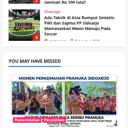
2
Jaminan Rp 100 Juta?
wartanusa
5 Agustus 2026
Olahraga
Adu Taktik di Atas Rumput Sintetis:
PWI dan Sapma PP Sidoarjo
Memanaskan Mesin Menuju Piala
Soccer
3
wartanusa
5 Agustus 2026
Ekonomi
Hiburan
Pemerintahan
HOT NEWS: Ribuan Warga Wage
Tumplek Blek di Bazar Rakyat Jalan
YOU MAY HAVE MISSED
Jambu, Borong Kuliner UMKM Sambil
Nonton Jaranan!
4
wartanusa
4 Agustus 2026
Keagamaan
Pemerintahan
Pemkab Sidoarjo & Muhammadiyah
Sinergi Permudah Perizinan, Wakaf,
hingga Hibah
wartanusa
4 Agustus 2026
5
Pemerintahan
Pendidikan