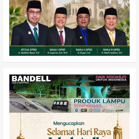
Sibar Rp 9,9 M, Beranikah CV Tiga
Anugerah Utama Pertaruhkan
2
Jaminan Rp 100 Juta?
wartanusa
5 Agustus 2026
Olahraga
Adu Taktik di Atas Rumput Sintetis:
PWI dan Sapma PP Sidoarjo
Memanaskan Mesin Menuju Piala
Soccer
3
wartanusa
5 Agustus 2026
Ekonomi
Hiburan
Pemerintahan
HOT NEWS: Ribuan Warga Wage
Tumplek Blek di Bazar Rakyat Jalan
Jambu, Borong Kuliner UMKM Sambil
Nonton Jaranan!
4
wartanusa
4 Agustus 2026
Keagamaan
Pemerintahan
Pemkab Sidoarjo & Muhammadiyah
Sinergi Permudah Perizinan, Wakaf,
hingga Hibah
wartanusa
4 Agustus 2026
5