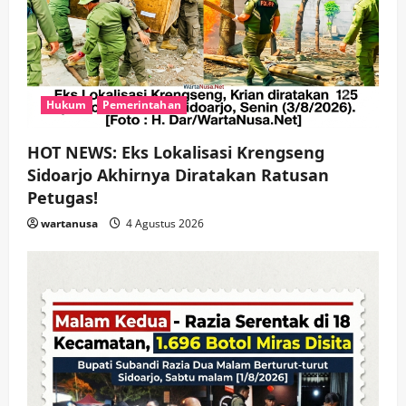
i
o
n
Hukum
Pemerintahan
HOT NEWS: Eks Lokalisasi Krengseng
Sidoarjo Akhirnya Diratakan Ratusan
Petugas!
wartanusa
4 Agustus 2026