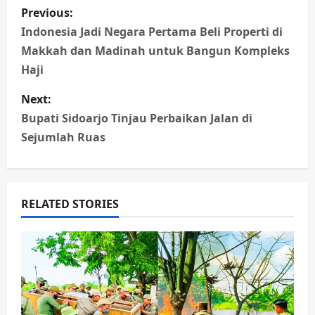
P
Previous:
o
Indonesia Jadi Negara Pertama Beli Properti di
Makkah dan Madinah untuk Bangun Kompleks
s
Haji
t
Next:
n
Bupati Sidoarjo Tinjau Perbaikan Jalan di
Sejumlah Ruas
a
v
RELATED STORIES
i
g
a
t