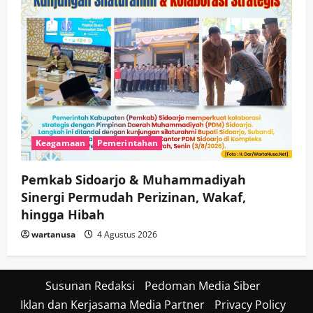
Keagamaan
Pemerintahan
Pemkab Sidoarjo & Muhammadiyah
Sinergi Permudah Perizinan, Wakaf,
hingga Hibah
wartanusa
4 Agustus 2026
Susunan Redaksi
Pedoman Media Siber
Iklan dan Kerjasama Media Partner
Privacy Policy