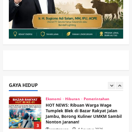
Agar Tetap Amanah Memimpin
wartanusa
4 Agustus 2026
5
Kesehatan
Pembangunan
Pemerintahan
PANAS! Kalah Tender Proyek RSUD
Sibar Rp 9,9 M, Beranikah CV Tiga
Anugerah Utama Pertaruhkan
1
Jaminan Rp 100 Juta?
wartanusa
5 Agustus 2026
Olahraga
Adu Taktik di Atas Rumput Sintetis:
PWI dan Sapma PP Sidoarjo
Memanaskan Mesin Menuju Piala
Soccer
GAYA HIDUP
2
wartanusa
5 Agustus 2026
Ekonomi
Hiburan
Pemerintahan
HOT NEWS: Ribuan Warga Wage
Tumplek Blek di Bazar Rakyat Jalan
Jambu, Borong Kuliner UMKM Sambil
Nonton Jaranan!
3
wartanusa
4 Agustus 2026