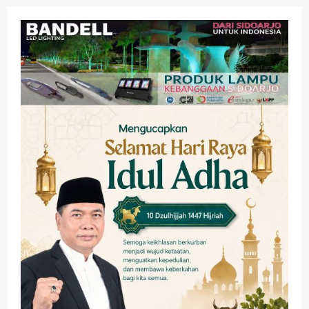
Olahraga
Adu Taktik di Atas Rumput Sintetis:
PWI dan Sapma PP Sidoarjo
Memanaskan Mesin Menuju Piala
Soccer
2
wartanusa
5 Agustus 2026
Ekonomi
Hiburan
Pemerintahan
HOT NEWS: Ribuan Warga Wage
Tumplek Blek di Bazar Rakyat Jalan
Jambu, Borong Kuliner UMKM Sambil
Nonton Jaranan!
3
wartanusa
4 Agustus 2026
Keagamaan
Pemerintahan
Pemkab Sidoarjo & Muhammadiyah
Sinergi Permudah Perizinan, Wakaf,
hingga Hibah
wartanusa
4 Agustus 2026
4
Keagamaan
Pemerintahan
Hadir di Pengajian Qurrota A’yun,
Wabup Sidoarjo Minta Doa Jamaah