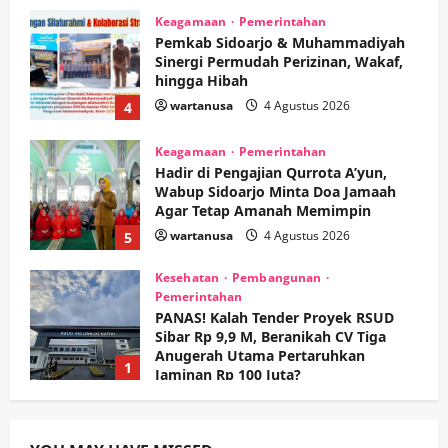
Keagamaan
Pemerintahan
Pemkab Sidoarjo & Muhammadiyah
Sinergi Permudah Perizinan, Wakaf,
hingga Hibah
wartanusa
4 Agustus 2026
4
Keagamaan
Pemerintahan
Hadir di Pengajian Qurrota A’yun,
Wabup Sidoarjo Minta Doa Jamaah
Agar Tetap Amanah Memimpin
wartanusa
4 Agustus 2026
5
Kesehatan
Pembangunan
Pemerintahan
PANAS! Kalah Tender Proyek RSUD
Sibar Rp 9,9 M, Beranikah CV Tiga
Anugerah Utama Pertaruhkan
1
Jaminan Rp 100 Juta?
wartanusa
5 Agustus 2026
Olahraga
Adu Taktik di Atas Rumput Sintetis:
PWI dan Sapma PP Sidoarjo