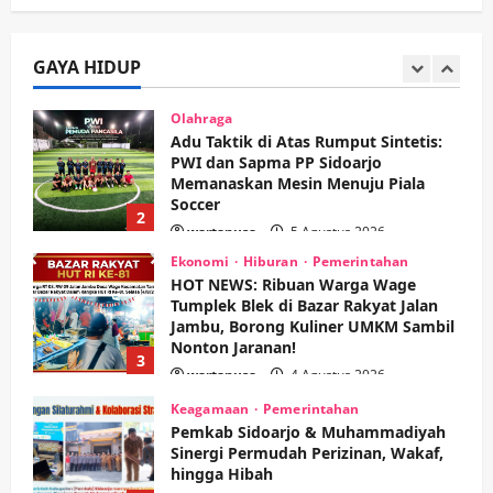
Adu Taktik di Atas Rumput Sintetis:
PWI dan Sapma PP Sidoarjo
Memanaskan Mesin Menuju Piala
Soccer
GAYA HIDUP
2
wartanusa
5 Agustus 2026
Ekonomi
Hiburan
Pemerintahan
HOT NEWS: Ribuan Warga Wage
Tumplek Blek di Bazar Rakyat Jalan
Jambu, Borong Kuliner UMKM Sambil
Nonton Jaranan!
3
wartanusa
4 Agustus 2026
Keagamaan
Pemerintahan
Pemkab Sidoarjo & Muhammadiyah
Sinergi Permudah Perizinan, Wakaf,
hingga Hibah
wartanusa
4 Agustus 2026
4
Keagamaan
Pemerintahan
Hadir di Pengajian Qurrota A’yun,
Wabup Sidoarjo Minta Doa Jamaah
Agar Tetap Amanah Memimpin