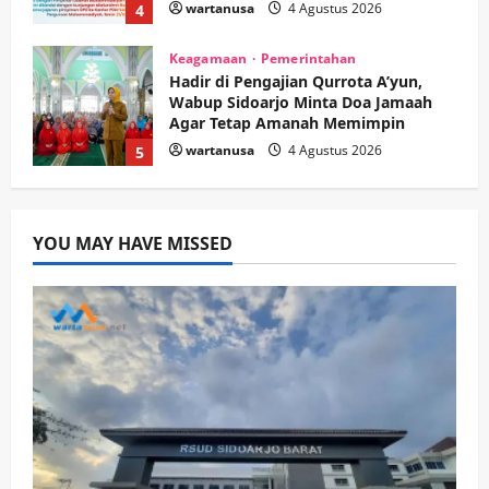
wartanusa
4 Agustus 2026
5
Kesehatan
Pembangunan
Pemerintahan
PANAS! Kalah Tender Proyek RSUD
Sibar Rp 9,9 M, Beranikah CV Tiga
Anugerah Utama Pertaruhkan
1
Jaminan Rp 100 Juta?
wartanusa
5 Agustus 2026
Olahraga
Adu Taktik di Atas Rumput Sintetis:
YOU MAY HAVE MISSED
PWI dan Sapma PP Sidoarjo
Memanaskan Mesin Menuju Piala
Soccer
2
wartanusa
5 Agustus 2026
Ekonomi
Hiburan
Pemerintahan
HOT NEWS: Ribuan Warga Wage
Tumplek Blek di Bazar Rakyat Jalan
Jambu, Borong Kuliner UMKM Sambil
Nonton Jaranan!
3
wartanusa
4 Agustus 2026
Keagamaan
Pemerintahan