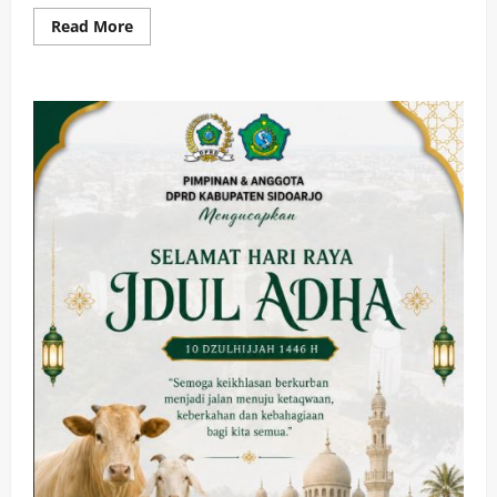
Read
Read More
more
about
Komisi
C
Sidak
Pengelolaan
Sampah
di
TPA
Jabon