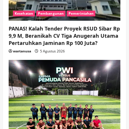
Pemkab Sidoarjo & Muhammadiyah
Sinergi Permudah Perizinan, Wakaf,
Kesehatan
Pembangunan
Pemerintahan
hingga Hibah
wartanusa
4 Agustus 2026
4
PANAS! Kalah Tender Proyek RSUD Sibar Rp
9,9 M, Beranikah CV Tiga Anugerah Utama
Keagamaan
Pemerintahan
Pertaruhkan Jaminan Rp 100 Juta?
Hadir di Pengajian Qurrota A’yun,
Wabup Sidoarjo Minta Doa Jamaah
wartanusa
5 Agustus 2026
Agar Tetap Amanah Memimpin
wartanusa
4 Agustus 2026
5