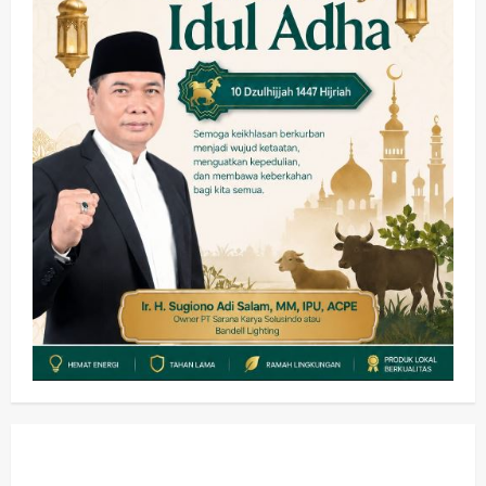
wartanusa
4 Agustus 2026
Keagamaan
Pemerintahan
Pemkab Sidoarjo & Muhammadiyah
Sinergi Permudah Perizinan, Wakaf,
hingga Hibah
wartanusa
4 Agustus 2026
4
Keagamaan
Pemerintahan
Hadir di Pengajian Qurrota A’yun,
Wabup Sidoarjo Minta Doa Jamaah
Agar Tetap Amanah Memimpin
wartanusa
4 Agustus 2026
5
Kesehatan
Pembangunan
Pemerintahan
PANAS! Kalah Tender Proyek RSUD
Sibar Rp 9,9 M, Beranikah CV Tiga
Anugerah Utama Pertaruhkan
1
Jaminan Rp 100 Juta?
wartanusa
5 Agustus 2026
Olahraga