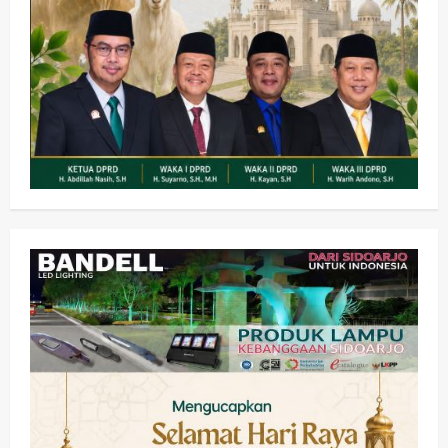
Olahraga
Adu Taktik di Atas Rumput Sintetis:
PWI dan Sapma PP Sidoarjo
Memanaskan Mesin Menuju Piala
Soccer
2
wartanusa
5 Agustus 2026
Ekonomi
Hiburan
Pemerintahan
HOT NEWS: Ribuan Warga Wage
Tumplek Blek di Bazar Rakyat Jalan
Jambu, Borong Kuliner UMKM Sambil
Nonton Jaranan!
3