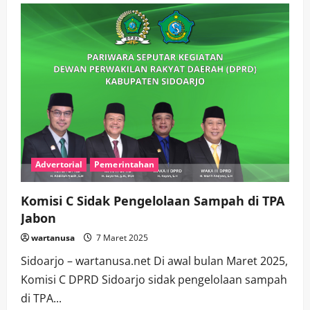
Sidoarjo
Gelar
Bimtek
Wasit
dan
Juri,
Diikuti
50
Peserta
di
Batu
Advertorial
Pemerintahan
Komisi C Sidak Pengelolaan Sampah di TPA
Jabon
wartanusa
7 Maret 2025
Sidoarjo – wartanusa.net Di awal bulan Maret 2025,
Komisi C DPRD Sidoarjo sidak pengelolaan sampah
di TPA...