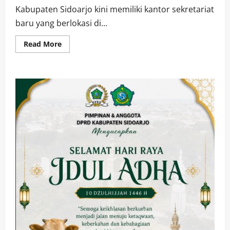
Kabupaten Sidoarjo kini memiliki kantor sekretariat
baru yang berlokasi di...
Read
Read More
more
about
Ketua
IPSI
Sidoarjo
Resmikan
Kantor
Sekretariat
di
GOR
Delta