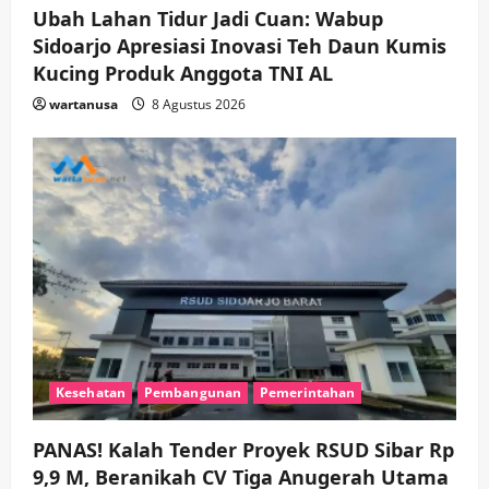
Ubah Lahan Tidur Jadi Cuan: Wabup
Pemkab Sidoarjo & Muhammadiyah
Sinergi Permudah Perizinan, Wakaf,
Sidoarjo Apresiasi Inovasi Teh Daun Kumis
hingga Hibah
Kucing Produk Anggota TNI AL
wartanusa
4 Agustus 2026
5
wartanusa
8 Agustus 2026
Kesehatan
Pembangunan
Pemerintahan
PANAS! Kalah Tender Proyek RSUD Sibar Rp
9,9 M, Beranikah CV Tiga Anugerah Utama