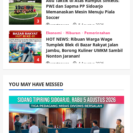
Adu Taktik di Atas Rumput Sintetis:
PWI dan Sapma PP Sidoarjo
Memanaskan Mesin Menuju Piala
Soccer
3
wartanusa
5 Agustus 2026
Ekonomi
Hiburan
Pemerintahan
HOT NEWS: Ribuan Warga Wage
Tumplek Blek di Bazar Rakyat Jalan
Jambu, Borong Kuliner UMKM Sambil
Nonton Jaranan!
4
wartanusa
4 Agustus 2026
Keagamaan
Pemerintahan
Pemkab Sidoarjo & Muhammadiyah
YOU MAY HAVE MISSED
Sinergi Permudah Perizinan, Wakaf,
hingga Hibah
wartanusa
4 Agustus 2026
5
Kesehatan
Pemerintahan
Ubah Lahan Tidur Jadi Cuan: Wabup
Sidoarjo Apresiasi Inovasi Teh Daun
Kumis Kucing Produk Anggota TNI AL