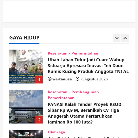
wartanusa
4 Agustus 2026
Keagamaan
Pemerintahan
Pemkab Sidoarjo & Muhammadiyah
Sinergi Permudah Perizinan, Wakaf,
hingga Hibah
GAYA HIDUP
wartanusa
4 Agustus 2026
5
Kesehatan
Pemerintahan
Ubah Lahan Tidur Jadi Cuan: Wabup
Sidoarjo Apresiasi Inovasi Teh Daun
Kumis Kucing Produk Anggota TNI AL
wartanusa
8 Agustus 2026
1
Kesehatan
Pembangunan
Pemerintahan
PANAS! Kalah Tender Proyek RSUD
Sibar Rp 9,9 M, Beranikah CV Tiga
Anugerah Utama Pertaruhkan
2
Jaminan Rp 100 Juta?
wartanusa
5 Agustus 2026
Olahraga