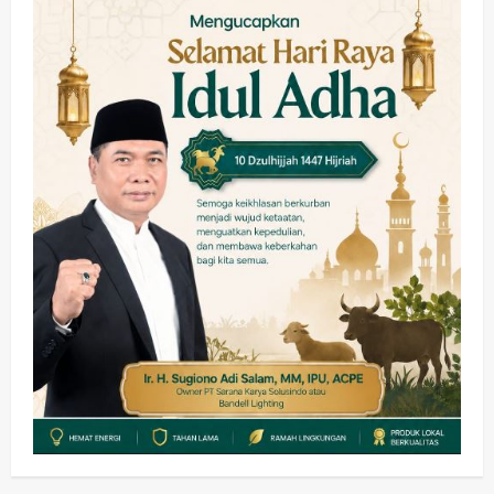
Kesehatan
Pembangunan
Pemerintahan
PANAS! Kalah Tender Proyek RSUD
Sibar Rp 9,9 M, Beranikah CV Tiga
Anugerah Utama Pertaruhkan
2
Jaminan Rp 100 Juta?
wartanusa
5 Agustus 2026
Olahraga
Adu Taktik di Atas Rumput Sintetis:
PWI dan Sapma PP Sidoarjo
Memanaskan Mesin Menuju Piala
Soccer
3
wartanusa
5 Agustus 2026
Ekonomi
Hiburan
Pemerintahan
HOT NEWS: Ribuan Warga Wage
Tumplek Blek di Bazar Rakyat Jalan
Jambu, Borong Kuliner UMKM Sambil
Nonton Jaranan!
4