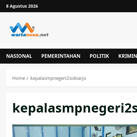
Skip
8 Agustus 2026
to
content
NASIONAL
PEMERINTAHAN
POLITIK
KRIMI
Home
kepalasmpnegeri2sidoarjo
kepalasmpnegeri2s