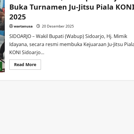
Buka Turnamen Ju-Jitsu Piala KON
2025
wartanusa
20 Desember 2025
SIDOARJO – Wakil Bupati (Wabup) Sidoarjo, Hj. Mimik
Idayana, secara resmi membuka Kejuaraan Ju-Jitsu Pial
KONI Sidoarjo...
Read
Read More
more
about
Cari
Bibit
Atlet,
Wabup
Sidoarjo
Buka
Turnamen
Ju-
Jitsu
Piala
KONI
2025