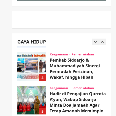
PP Sidoarjo Memanaskan
Mesin Menuju Piala Soccer
2
wartanusa
5 Agustus 2026
Ekonomi
Hiburan
Pemerintahan
HOT NEWS: Ribuan Warga
Wage Tumplek Blek di
GAYA HIDUP
Bazar Rakyat Jalan Jambu,
3
Borong Kuliner UMKM
Sambil Nonton Jaranan!
Keagamaan
Pemerintahan
Pemkab Sidoarjo &
wartanusa
4 Agustus 2026
Muhammadiyah Sinergi
Permudah Perizinan,
Wakaf, hingga Hibah
4
wartanusa
4 Agustus 2026
Keagamaan
Pemerintahan
Hadir di Pengajian Qurrota
A’yun, Wabup Sidoarjo
Minta Doa Jamaah Agar
Tetap Amanah Memimpin
5