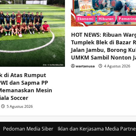
Ekonomi
Hiburan
Pemerin
HOT NEWS: Ribuan War
Tumplek Blek di Bazar 
Jalan Jambu, Borong Ku
UMKM Sambil Nonton J
wartanusa
4 Agustus 2026
k di Atas Rumput
 PWI dan Sapma PP
 Memanaskan Mesin
ala Soccer
5 Agustus 2026
Pedoman Media Siber
Iklan dan Kerjasama Media Partne