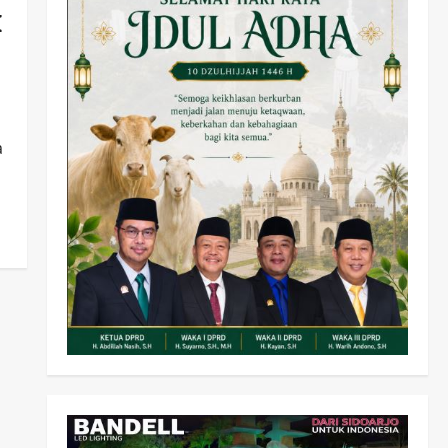
I
a
Olahraga
Adu Taktik di Atas Rumput
Sintetis: PWI dan Sapma
PP Sidoarjo Memanaskan
Mesin Menuju Piala Soccer
2
wartanusa
5 Agustus 2026
Ekonomi
Hiburan
Pemerintahan
HOT NEWS: Ribuan Warga
Wage Tumplek Blek di
Bazar Rakyat Jalan Jambu,
3
Borong Kuliner UMKM