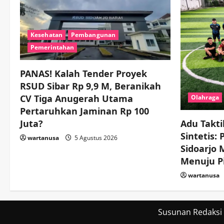
Kesehatan
Pembangunan
Pemerintahan
PANAS! Kalah Tender Proyek
RSUD Sibar Rp 9,9 M, Beranikah
CV Tiga Anugerah Utama
Olahraga
Pertaruhkan Jaminan Rp 100
Juta?
Adu Takti
Sintetis:
wartanusa
5 Agustus 2026
Sidoarjo
Menuju Pi
wartanusa
Susunan Redaksi