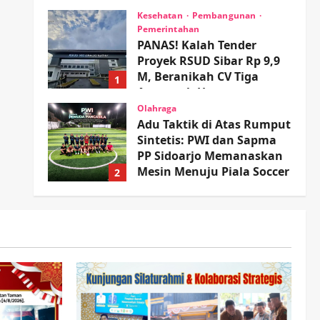
wartanusa
4 Agustus 2026
Kesehatan
Pembangunan
Pemerintahan
PANAS! Kalah Tender
Proyek RSUD Sibar Rp 9,9
M, Beranikah CV Tiga
1
Anugerah Utama
Pertaruhkan Jaminan Rp
Olahraga
100 Juta?
Adu Taktik di Atas Rumput
Sintetis: PWI dan Sapma
wartanusa
5 Agustus 2026
PP Sidoarjo Memanaskan
Mesin Menuju Piala Soccer
2
wartanusa
5 Agustus 2026
Ekonomi
Hiburan
Pemerintahan
HOT NEWS: Ribuan Warga
Wage Tumplek Blek di
Bazar Rakyat Jalan Jambu,
3
Borong Kuliner UMKM
Sambil Nonton Jaranan!
Keagamaan
Pemerintahan
Pemkab Sidoarjo &
wartanusa
4 Agustus 2026