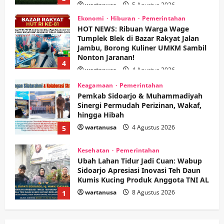
wartanusa
4 Agustus 2026
Keagamaan
Pemerintahan
Pemkab Sidoarjo & Muhammadiyah
Sinergi Permudah Perizinan, Wakaf,
hingga Hibah
wartanusa
4 Agustus 2026
5
Kesehatan
Pemerintahan
Ubah Lahan Tidur Jadi Cuan: Wabup
Sidoarjo Apresiasi Inovasi Teh Daun
Kumis Kucing Produk Anggota TNI AL
wartanusa
8 Agustus 2026
1
Kesehatan
Pembangunan
Pemerintahan
PANAS! Kalah Tender Proyek RSUD
Sibar Rp 9,9 M, Beranikah CV Tiga
Anugerah Utama Pertaruhkan
2
Jaminan Rp 100 Juta?
wartanusa
5 Agustus 2026
Olahraga
Adu Taktik di Atas Rumput Sintetis: