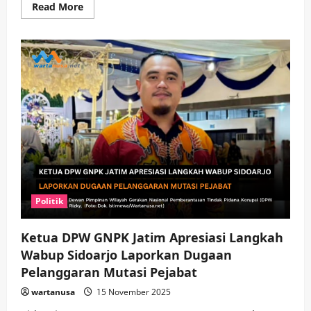
Read
Read More
more
about
Sidak
Infrastruktur
di
Bringinbendo
dan
Trosobo,
Bupati
Sidoarjo
Tekankan
Ketepatan
Waktu
Proyek
Politik
Ketua DPW GNPK Jatim Apresiasi Langkah
Wabup Sidoarjo Laporkan Dugaan
Pelanggaran Mutasi Pejabat
wartanusa
15 November 2025