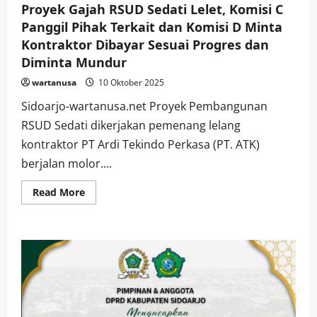
Proyek Gajah RSUD Sedati Lelet, Komisi C
Panggil Pihak Terkait dan Komisi D Minta
Kontraktor Dibayar Sesuai Progres dan
Diminta Mundur
wartanusa
10 Oktober 2025
Sidoarjo-wartanusa.net Proyek Pembangunan
RSUD Sedati dikerjakan pemenang lelang
kontraktor PT Ardi Tekindo Perkasa (PT. ATK)
berjalan molor....
Read
Read More
more
about
Proyek
Gajah
RSUD
Sedati
Lelet,
Komisi
C
Panggil
Pihak
Terkait