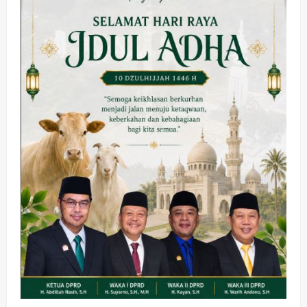
dan
Komisi
D
Minta
Kontraktor
Dibayar
Sesuai
Progres
dan
Diminta
Mundur
Kesehatan
Pembangunan
Pemerintahan
PANAS! Kalah Tender Proyek RSUD
Sibar Rp 9,9 M, Beranikah CV Tiga
Anugerah Utama Pertaruhkan
2
Jaminan Rp 100 Juta?