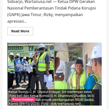
Sidoarjo, Wartanusa.net — Ketua DPW Gerakan
Nasional Pemberantasan Tindak Pidana Korupsi
(GNPK) Jawa Timur, Rizky, menyampaikan
apresiasi...
Read
Read More
more
about
Ketua
DPW
GNPK
Jatim
Apresiasi
Langkah
Wabup
Sidoarjo
Laporkan
Dugaan
Pelanggaran
Mutasi
Pejabat
Pemerintahan