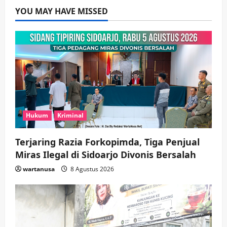
PWI dan Sapma PP Sidoarjo
YOU MAY HAVE MISSED
Memanaskan Mesin Menuju Piala
Soccer
3
wartanusa
5 Agustus 2026
Ekonomi
Hiburan
Pemerintahan
HOT NEWS: Ribuan Warga Wage
Tumplek Blek di Bazar Rakyat Jalan
Jambu, Borong Kuliner UMKM Sambil
Nonton Jaranan!
4
wartanusa
4 Agustus 2026
Hukum
Kriminal
Keagamaan
Pemerintahan
Pemkab Sidoarjo & Muhammadiyah
Terjaring Razia Forkopimda, Tiga Penjual
Sinergi Permudah Perizinan, Wakaf,
hingga Hibah
Miras Ilegal di Sidoarjo Divonis Bersalah
wartanusa
4 Agustus 2026
5
wartanusa
8 Agustus 2026