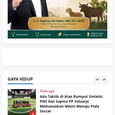
Sidoarjo Apresiasi Inovasi Teh Daun
Kumis Kucing Produk Anggota TNI AL
wartanusa
8 Agustus 2026
1
Kesehatan
Pembangunan
Pemerintahan
PANAS! Kalah Tender Proyek RSUD
Sibar Rp 9,9 M, Beranikah CV Tiga
Anugerah Utama Pertaruhkan
2
Jaminan Rp 100 Juta?
wartanusa
5 Agustus 2026
Olahraga
Adu Taktik di Atas Rumput Sintetis:
PWI dan Sapma PP Sidoarjo
Memanaskan Mesin Menuju Piala
Soccer
GAYA HIDUP
3
wartanusa
5 Agustus 2026
Ekonomi
Hiburan
Pemerintahan
HOT NEWS: Ribuan Warga Wage
Tumplek Blek di Bazar Rakyat Jalan
Jambu, Borong Kuliner UMKM Sambil
Nonton Jaranan!
4