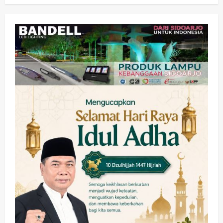
wartanusa
5 Agustus 2026
Olahraga
Adu Taktik di Atas Rumput Sintetis:
PWI dan Sapma PP Sidoarjo
Memanaskan Mesin Menuju Piala
Soccer
3
wartanusa
5 Agustus 2026
Ekonomi
Hiburan
Pemerintahan
HOT NEWS: Ribuan Warga Wage
Tumplek Blek di Bazar Rakyat Jalan
Jambu, Borong Kuliner UMKM Sambil
Nonton Jaranan!
4
wartanusa
4 Agustus 2026
Keagamaan
Pemerintahan
Pemkab Sidoarjo & Muhammadiyah
Sinergi Permudah Perizinan, Wakaf,
hingga Hibah
wartanusa
4 Agustus 2026
5
Kesehatan
Pemerintahan
Ubah Lahan Tidur Jadi Cuan: Wabup