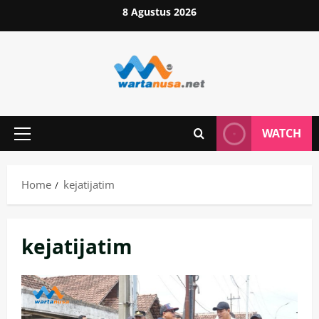
Skip
8 Agustus 2026
to
content
WATCH
Primary
Menu
Home
kejatijatim
kejatijatim