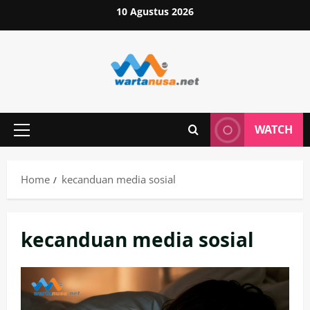
Skip
10 Agustus 2026
to
content
WATCH
Primary
Menu
Home
kecanduan media sosial
kecanduan media sosial