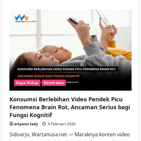
about
Doomscrolling
dan
Zombie
Scrolling,
Kebiasaan
Scroll
Tanpa
Sadar
yang
Mengancam
Kesehatan
Mental
Gaya Hidup
Kesehatan
Konsumsi Berlebihan Video Pendek Picu
Fenomena Brain Rot, Ancaman Serius bagi
Fungsi Kognitif
ariyanti lady
4 Februari 2026
Sidoarjo, Wartanusa.net — Maraknya konten video