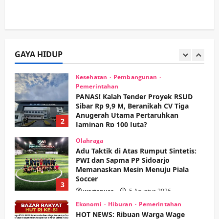
Kesehatan
Pemerintahan
Ubah Lahan Tidur Jadi Cuan: Wabup
Sidoarjo Apresiasi Inovasi Teh Daun
Kumis Kucing Produk Anggota TNI AL
GAYA HIDUP
wartanusa
8 Agustus 2026
1
Kesehatan
Pembangunan
Pemerintahan
PANAS! Kalah Tender Proyek RSUD
Sibar Rp 9,9 M, Beranikah CV Tiga
Anugerah Utama Pertaruhkan
2
Jaminan Rp 100 Juta?
wartanusa
5 Agustus 2026
Olahraga
Adu Taktik di Atas Rumput Sintetis:
PWI dan Sapma PP Sidoarjo
Memanaskan Mesin Menuju Piala
Soccer
3
wartanusa
5 Agustus 2026
Ekonomi
Hiburan
Pemerintahan
HOT NEWS: Ribuan Warga Wage