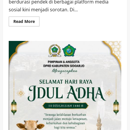
berdurasi pendek di berbagai platform media
sosial kini menjadi sorotan. Di...
Read
Read More
more
about
Konsumsi
Berlebihan
Video
Pendek
Picu
Fenomena
Brain
Rot,
Ancaman
Serius
bagi
Fungsi
Kognitif