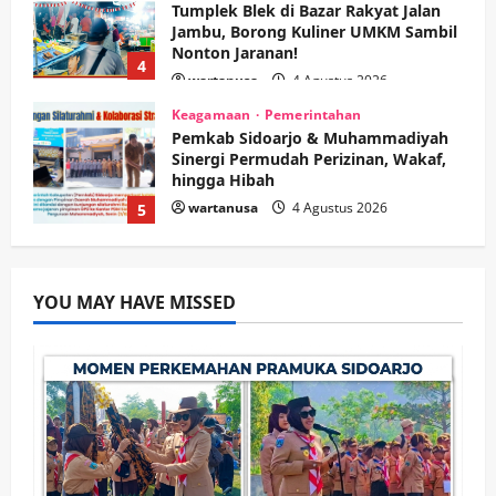
Tumplek Blek di Bazar Rakyat Jalan
Jambu, Borong Kuliner UMKM Sambil
Nonton Jaranan!
4
wartanusa
4 Agustus 2026
Keagamaan
Pemerintahan
Pemkab Sidoarjo & Muhammadiyah
Sinergi Permudah Perizinan, Wakaf,
hingga Hibah
wartanusa
4 Agustus 2026
5
Kesehatan
Pemerintahan
Ubah Lahan Tidur Jadi Cuan: Wabup
YOU MAY HAVE MISSED
Sidoarjo Apresiasi Inovasi Teh Daun
Kumis Kucing Produk Anggota TNI AL
wartanusa
8 Agustus 2026
1
Kesehatan
Pembangunan
Pemerintahan
PANAS! Kalah Tender Proyek RSUD
Sibar Rp 9,9 M, Beranikah CV Tiga
Anugerah Utama Pertaruhkan