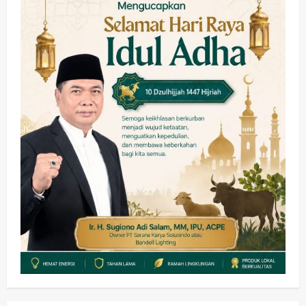
Sibar Rp 9,9 M, Beranikah CV Tiga
Anugerah Utama Pertaruhkan
2
Jaminan Rp 100 Juta?
wartanusa
5 Agustus 2026
Olahraga
Adu Taktik di Atas Rumput Sintetis:
PWI dan Sapma PP Sidoarjo
Memanaskan Mesin Menuju Piala
Soccer
3
wartanusa
5 Agustus 2026
Ekonomi
Hiburan
Pemerintahan
HOT NEWS: Ribuan Warga Wage
Tumplek Blek di Bazar Rakyat Jalan
Jambu, Borong Kuliner UMKM Sambil
Nonton Jaranan!
4
wartanusa
4 Agustus 2026
Keagamaan
Pemerintahan
Pemkab Sidoarjo & Muhammadiyah
Sinergi Permudah Perizinan, Wakaf,
hingga Hibah
wartanusa
4 Agustus 2026
5