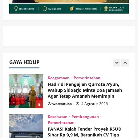
HOT NEWS: Ribuan Warga Wage
Tumplek Blek di Bazar Rakyat Jalan
Jambu, Borong Kuliner UMKM Sambil
Nonton Jaranan!
3
wartanusa
4 Agustus 2026
Keagamaan
Pemerintahan
Pemkab Sidoarjo & Muhammadiyah
Sinergi Permudah Perizinan, Wakaf,
hingga Hibah
GAYA HIDUP
wartanusa
4 Agustus 2026
4
Keagamaan
Pemerintahan
Hadir di Pengajian Qurrota A’yun,
Wabup Sidoarjo Minta Doa Jamaah
Agar Tetap Amanah Memimpin
wartanusa
4 Agustus 2026
5
Kesehatan
Pembangunan
Pemerintahan
PANAS! Kalah Tender Proyek RSUD
Sibar Rp 9,9 M, Beranikah CV Tiga