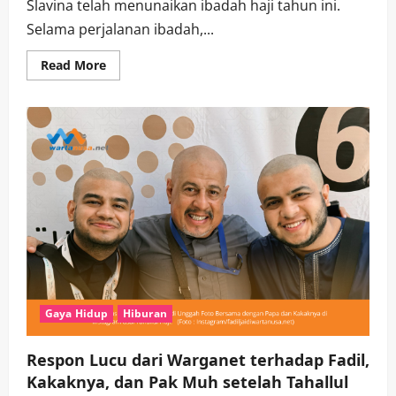
Slavina telah menunaikan ibadah haji tahun ini.
Selama perjalanan ibadah,...
Read
Read More
more
about
Raffi
Ahmad
dan
Nagita
Bertemu
dengan
Ibas
dan
Istrinya
di
Tanah
Suci
Makkah,
Ibas
Mendoakan
agar
Raffi
Istiqomah
Gaya Hidup
Hiburan
Respon Lucu dari Warganet terhadap Fadil,
Kakaknya, dan Pak Muh setelah Tahallul