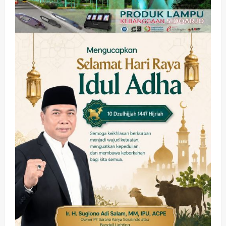
wartanusa
4 Agustus 2026
4
Keagamaan
Pemerintahan
Hadir di Pengajian Qurrota A’yun,
Wabup Sidoarjo Minta Doa Jamaah
Agar Tetap Amanah Memimpin
wartanusa
4 Agustus 2026
5
Kesehatan
Pembangunan
Pemerintahan
PANAS! Kalah Tender Proyek RSUD
Sibar Rp 9,9 M, Beranikah CV Tiga
Anugerah Utama Pertaruhkan
1
Jaminan Rp 100 Juta?
wartanusa
5 Agustus 2026
Olahraga
Adu Taktik di Atas Rumput Sintetis:
PWI dan Sapma PP Sidoarjo
Memanaskan Mesin Menuju Piala
Soccer
2
wartanusa
5 Agustus 2026
Ekonomi
Hiburan
Pemerintahan