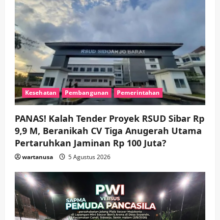
Keagamaan
Pemerintahan
Hadir di Pengajian Qurrota A’yun,
Wabup Sidoarjo Minta Doa Jamaah
Agar Tetap Amanah Memimpin
wartanusa
4 Agustus 2026
5
Kesehatan
Pembangunan
Pemerintahan
PANAS! Kalah Tender Proyek RSUD Sibar Rp
9,9 M, Beranikah CV Tiga Anugerah Utama
Pertaruhkan Jaminan Rp 100 Juta?
wartanusa
5 Agustus 2026