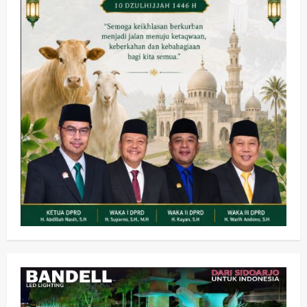
Olahraga
Adu Taktik di Atas Rumput Sintetis:
PWI dan Sapma PP Sidoarjo
Memanaskan Mesin Menuju Piala
Soccer
2
wartanusa
5 Agustus 2026
Ekonomi
Hiburan
Pemerintahan
HOT NEWS: Ribuan Warga Wage
Tumplek Blek di Bazar Rakyat Jalan
Jambu, Borong Kuliner UMKM Sambil
Nonton Jaranan!
3
wartanusa
4 Agustus 2026
Keagamaan
Pemerintahan
Pemkab Sidoarjo & Muhammadiyah
Sinergi Permudah Perizinan, Wakaf,
hingga Hibah