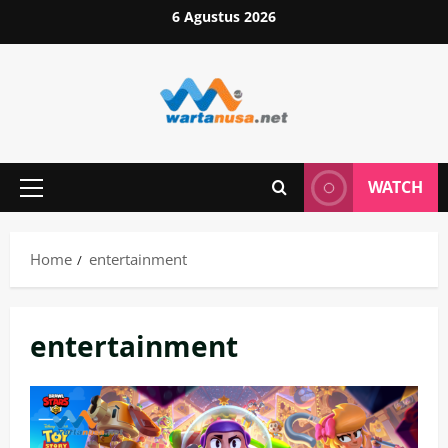
Skip
6 Agustus 2026
to
content
WATCH
Primary
Menu
Home
entertainment
entertainment