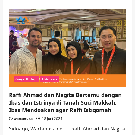
about
Toy
Story
dari
Pixar
Meriahkan
Musim
Liburan
di
Brawl
Stars
dengan
Karakter
Baru
dan
Konten
Seru
Gaya Hidup
Hiburan
Raffi Ahmad dan Nagita Bertemu dengan
Ibas dan Istrinya di Tanah Suci Makkah,
Ibas Mendoakan agar Raffi Istiqomah
wartanusa
18 Juni 2024
Sidoarjo, Wartanusa.net — Raffi Ahmad dan Nagita