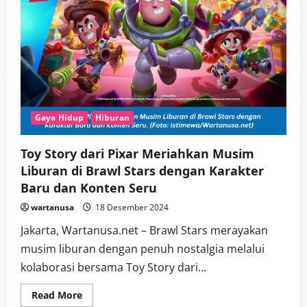
Gaya Hidup
Hiburan
Toy Story dari Pixar Meriahkan Musim
Liburan di Brawl Stars dengan Karakter
Baru dan Konten Seru
wartanusa
18 Desember 2024
Jakarta, Wartanusa.net – Brawl Stars merayakan
musim liburan dengan penuh nostalgia melalui
kolaborasi bersama Toy Story dari...
Read
Read More
more