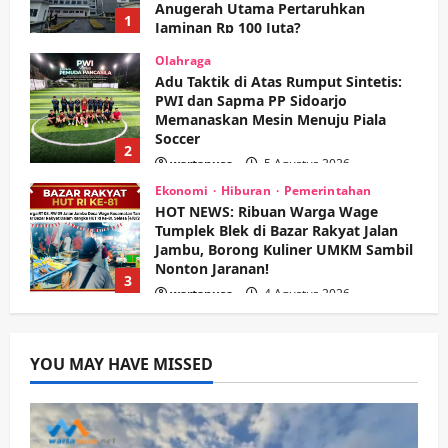
Anugerah Utama Pertaruhkan
1
Jaminan Rp 100 Juta?
wartanusa
5 Agustus 2026
Olahraga
Adu Taktik di Atas Rumput Sintetis:
PWI dan Sapma PP Sidoarjo
Memanaskan Mesin Menuju Piala
Soccer
2
wartanusa
5 Agustus 2026
Ekonomi
Hiburan
Pemerintahan
HOT NEWS: Ribuan Warga Wage
Tumplek Blek di Bazar Rakyat Jalan
Jambu, Borong Kuliner UMKM Sambil
Nonton Jaranan!
3
wartanusa
4 Agustus 2026
Keagamaan
Pemerintahan
Pemkab Sidoarjo & Muhammadiyah
YOU MAY HAVE MISSED
Sinergi Permudah Perizinan, Wakaf,
hingga Hibah
wartanusa
4 Agustus 2026
4