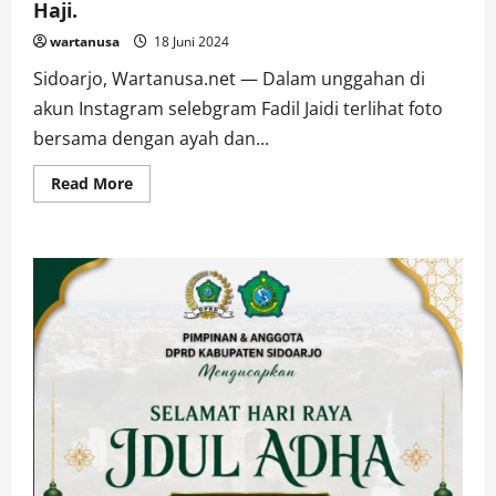
Haji.
wartanusa
18 Juni 2024
Sidoarjo, Wartanusa.net — Dalam unggahan di
akun Instagram selebgram Fadil Jaidi terlihat foto
bersama dengan ayah dan...
Read
Read More
more
about
Respon
Lucu
dari
Warganet
terhadap
Fadil,
Kakaknya,
dan
Pak
Muh
setelah
Tahallul
Haji.