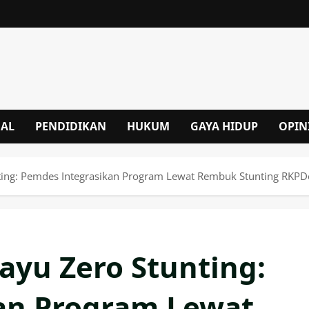
NAL
PENDIDIKAN
HUKUM
GAYA HIDUP
OPIN
ing: Pemdes Integrasikan Program Lewat Rembuk Stunting RKPD
yu Zero Stunting:
an Program Lewat