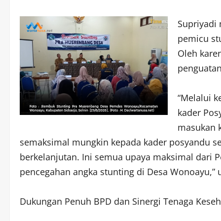
Supriyadi
pemicu st
Oleh kare
penguatan
​“Melalui 
kader Pos
masukan k
semaksimal mungkin kepada kader posyandu s
berkelanjutan. Ini semua upaya maksimal dari
pencegahan angka stunting di Desa Wonoayu,” u
​Dukungan Penuh BPD dan Sinergi Tenaga Keseh