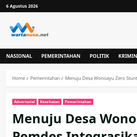
Skip
6 Agustus 2026
to
content
NASIONAL
PEMERINTAHAN
POLITIK
KRIMI
Home
Pemerintahan
Menuju Desa Wonoayu Zero Stunt
Advertorial
Kesehatan
Pemerintahan
Menuju Desa Wonoa
Pemdes Integrasik