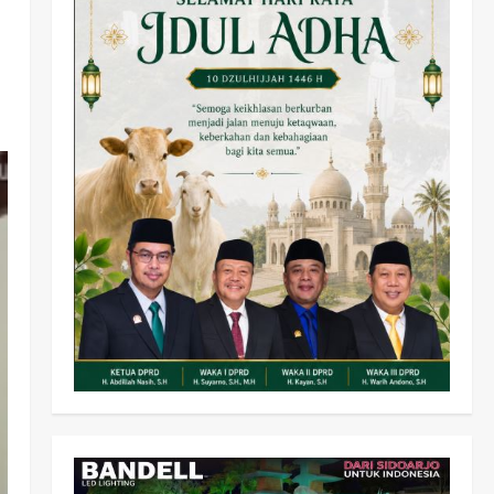
Olahraga
Adu Taktik di Atas Rumput
Sintetis: PWI dan Sapma
PP Sidoarjo Memanaskan
Mesin Menuju Piala Soccer
2
wartanusa
5 Agustus 2026
Ekonomi
Hiburan
Pemerintahan
HOT NEWS: Ribuan Warga
Wage Tumplek Blek di
Bazar Rakyat Jalan Jambu,
3
Borong Kuliner UMKM