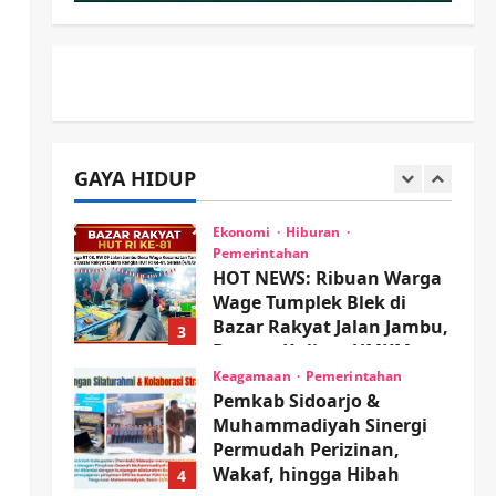
PP Sidoarjo Memanaskan
Mesin Menuju Piala Soccer
2
wartanusa
5 Agustus 2026
Ekonomi
Hiburan
Pemerintahan
HOT NEWS: Ribuan Warga
Wage Tumplek Blek di
GAYA HIDUP
Bazar Rakyat Jalan Jambu,
3
Borong Kuliner UMKM
Sambil Nonton Jaranan!
Keagamaan
Pemerintahan
Pemkab Sidoarjo &
wartanusa
4 Agustus 2026
Muhammadiyah Sinergi
Permudah Perizinan,
Wakaf, hingga Hibah
4
wartanusa
4 Agustus 2026
Keagamaan
Pemerintahan
Hadir di Pengajian Qurrota
A’yun, Wabup Sidoarjo
Minta Doa Jamaah Agar
Tetap Amanah Memimpin
5