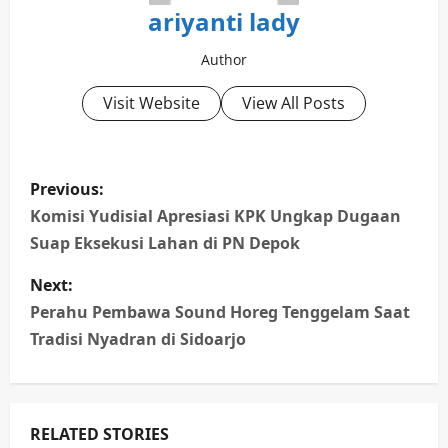
ariyanti lady
Author
Visit Website
View All Posts
P
Previous:
o
Komisi Yudisial Apresiasi KPK Ungkap Dugaan
Suap Eksekusi Lahan di PN Depok
s
Next:
t
Perahu Pembawa Sound Horeg Tenggelam Saat
n
Tradisi Nyadran di Sidoarjo
a
v
RELATED STORIES