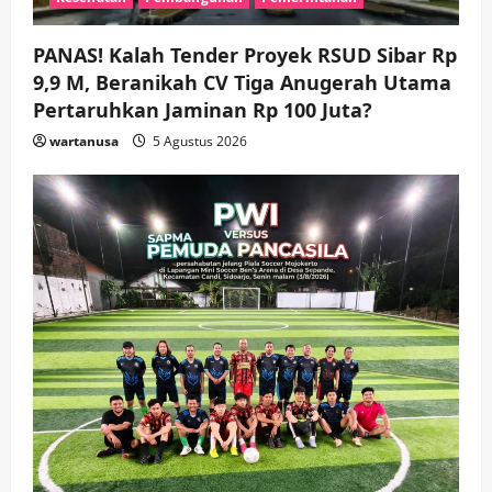
Agar Tetap Amanah Memimpin
wartanusa
4 Agustus 2026
5
PANAS! Kalah Tender Proyek RSUD Sibar Rp
9,9 M, Beranikah CV Tiga Anugerah Utama
Pertaruhkan Jaminan Rp 100 Juta?
wartanusa
5 Agustus 2026