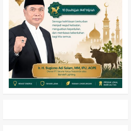
Hadir di Pengajian Qurrota A’yun,
Wabup Sidoarjo Minta Doa Jamaah
Agar Tetap Amanah Memimpin
wartanusa
4 Agustus 2026
5
Kesehatan
Pembangunan
Pemerintahan
PANAS! Kalah Tender Proyek RSUD
Sibar Rp 9,9 M, Beranikah CV Tiga
Anugerah Utama Pertaruhkan
1
Jaminan Rp 100 Juta?
wartanusa
5 Agustus 2026
Olahraga
Adu Taktik di Atas Rumput Sintetis:
PWI dan Sapma PP Sidoarjo
Memanaskan Mesin Menuju Piala
Soccer
2
wartanusa
5 Agustus 2026
Ekonomi
Hiburan
Pemerintahan
HOT NEWS: Ribuan Warga Wage
Tumplek Blek di Bazar Rakyat Jalan
Jambu, Borong Kuliner UMKM Sambil