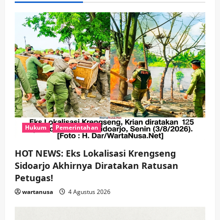
i
g
a
t
i
o
Hukum
Pemerintahan
n
HOT NEWS: Eks Lokalisasi Krengseng
Sidoarjo Akhirnya Diratakan Ratusan
Petugas!
wartanusa
4 Agustus 2026