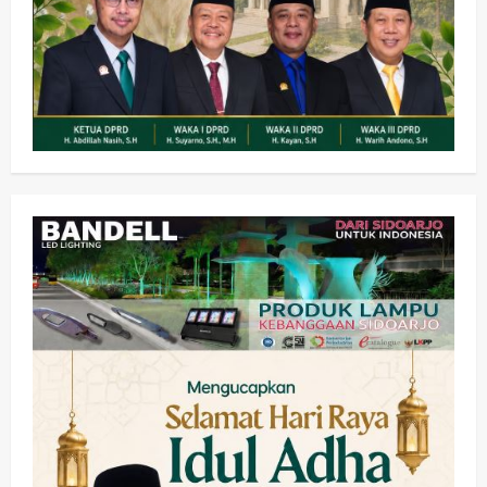
Olahraga
Adu Taktik di Atas Rumput Sintetis:
PWI dan Sapma PP Sidoarjo
Memanaskan Mesin Menuju Piala
Soccer
2
wartanusa
5 Agustus 2026
Ekonomi
Hiburan
Pemerintahan
HOT NEWS: Ribuan Warga Wage
Tumplek Blek di Bazar Rakyat Jalan
Jambu, Borong Kuliner UMKM Sambil
Nonton Jaranan!
3
wartanusa
4 Agustus 2026
Keagamaan
Pemerintahan
Pemkab Sidoarjo & Muhammadiyah
Sinergi Permudah Perizinan, Wakaf,
hingga Hibah
wartanusa
4 Agustus 2026
4
Keagamaan
Pemerintahan