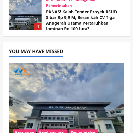
Adu Taktik di Atas Rumput Sintetis:
PWI dan Sapma PP Sidoarjo
Memanaskan Mesin Menuju Piala
Soccer
2
wartanusa
5 Agustus 2026
Ekonomi
Hiburan
Pemerintahan
HOT NEWS: Ribuan Warga Wage
Tumplek Blek di Bazar Rakyat Jalan
YOU MAY HAVE MISSED
Jambu, Borong Kuliner UMKM Sambil
Nonton Jaranan!
3
wartanusa
4 Agustus 2026
Keagamaan
Pemerintahan
Pemkab Sidoarjo & Muhammadiyah
Sinergi Permudah Perizinan, Wakaf,
hingga Hibah
wartanusa
4 Agustus 2026
4
Keagamaan
Pemerintahan
Hadir di Pengajian Qurrota A’yun,
Wabup Sidoarjo Minta Doa Jamaah
Kesehatan
Pembangunan
Pemerintahan