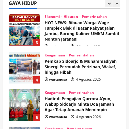
Nonton Jaranan!
GAYA HIDUP
3
wartanusa
4 Agustus 2026
Keagamaan
Pemerintahan
Pemkab Sidoarjo & Muhammadiyah
Sinergi Permudah Perizinan, Wakaf,
hingga Hibah
wartanusa
4 Agustus 2026
4
Keagamaan
Pemerintahan
Hadir di Pengajian Qurrota A’yun,
Wabup Sidoarjo Minta Doa Jamaah
Agar Tetap Amanah Memimpin
wartanusa
4 Agustus 2026
5
Kesehatan
Pembangunan
Pemerintahan
PANAS! Kalah Tender Proyek RSUD
Sibar Rp 9,9 M, Beranikah CV Tiga
Anugerah Utama Pertaruhkan
1
Jaminan Rp 100 Juta?
wartanusa
5 Agustus 2026
Olahraga