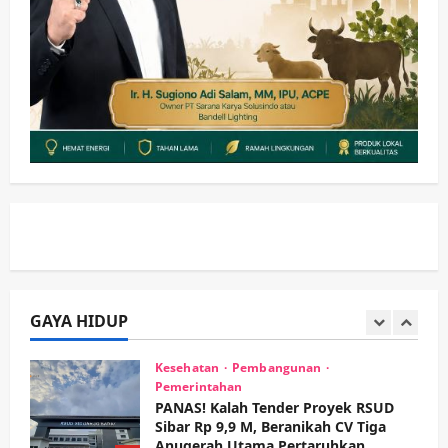
Pemkab Sidoarjo & Muhammadiyah
Sinergi Permudah Perizinan, Wakaf,
hingga Hibah
wartanusa
4 Agustus 2026
5
Kesehatan
Pemerintahan
Ubah Lahan Tidur Jadi Cuan: Wabup
Sidoarjo Apresiasi Inovasi Teh Daun
Kumis Kucing Produk Anggota TNI AL
wartanusa
8 Agustus 2026
1
Kesehatan
Pembangunan
Pemerintahan
PANAS! Kalah Tender Proyek RSUD
Sibar Rp 9,9 M, Beranikah CV Tiga
Anugerah Utama Pertaruhkan
GAYA HIDUP
2
Jaminan Rp 100 Juta?
wartanusa
5 Agustus 2026
Olahraga
Adu Taktik di Atas Rumput Sintetis:
PWI dan Sapma PP Sidoarjo
Memanaskan Mesin Menuju Piala
Soccer