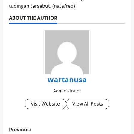
tudingan tersebut. (nata/red)
ABOUT THE AUTHOR
wartanusa
Administrator
Visit Website
View All Posts
P
Previous: