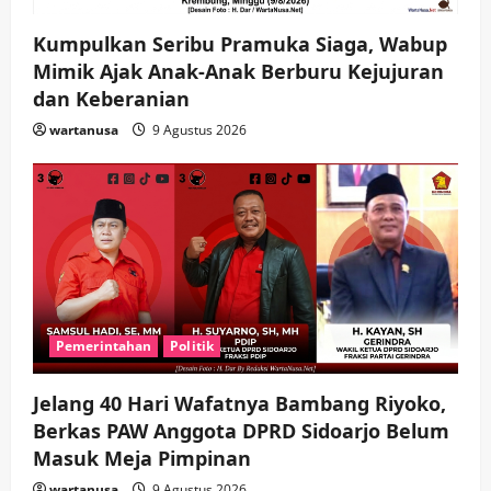
o
Kumpulkan Seribu Pramuka Siaga, Wabup
Mimik Ajak Anak-Anak Berburu Kejujuran
n
dan Keberanian
wartanusa
9 Agustus 2026
Pemerintahan
Politik
Jelang 40 Hari Wafatnya Bambang Riyoko,
Berkas PAW Anggota DPRD Sidoarjo Belum
Masuk Meja Pimpinan ​
wartanusa
9 Agustus 2026