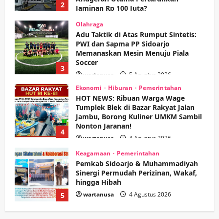
3
wartanusa
5 Agustus 2026
Ekonomi
Hiburan
Pemerintahan
HOT NEWS: Ribuan Warga Wage
Tumplek Blek di Bazar Rakyat Jalan
Jambu, Borong Kuliner UMKM Sambil
Nonton Jaranan!
4
wartanusa
4 Agustus 2026
Keagamaan
Pemerintahan
Pemkab Sidoarjo & Muhammadiyah
Sinergi Permudah Perizinan, Wakaf,
hingga Hibah
wartanusa
4 Agustus 2026
5
Kesehatan
Pemerintahan
Ubah Lahan Tidur Jadi Cuan: Wabup
Sidoarjo Apresiasi Inovasi Teh Daun
Kumis Kucing Produk Anggota TNI AL
wartanusa
8 Agustus 2026
1
Kesehatan
Pembangunan