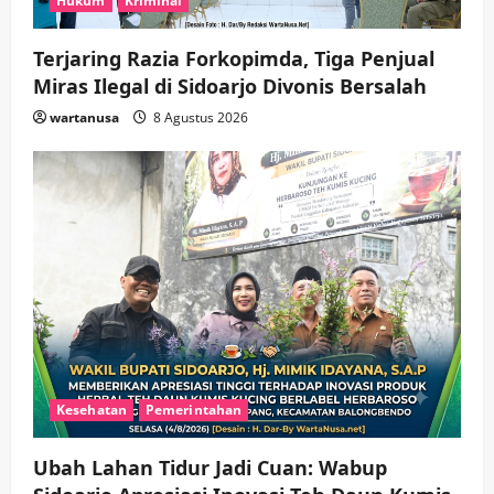
Hukum
Kriminal
Terjaring Razia Forkopimda, Tiga Penjual
Miras Ilegal di Sidoarjo Divonis Bersalah
wartanusa
8 Agustus 2026
Kesehatan
Pemerintahan
Ubah Lahan Tidur Jadi Cuan: Wabup