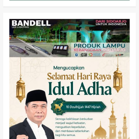
Kesehatan
Pembangunan
Pemerintahan
PANAS! Kalah Tender Proyek RSUD
Sibar Rp 9,9 M, Beranikah CV Tiga
Anugerah Utama Pertaruhkan
2
Jaminan Rp 100 Juta?
wartanusa
5 Agustus 2026
Olahraga
Adu Taktik di Atas Rumput Sintetis:
PWI dan Sapma PP Sidoarjo
Memanaskan Mesin Menuju Piala
Soccer
3
wartanusa
5 Agustus 2026
Ekonomi
Hiburan
Pemerintahan
HOT NEWS: Ribuan Warga Wage
Tumplek Blek di Bazar Rakyat Jalan
Jambu, Borong Kuliner UMKM Sambil
Nonton Jaranan!
4
wartanusa
4 Agustus 2026
Keagamaan
Pemerintahan