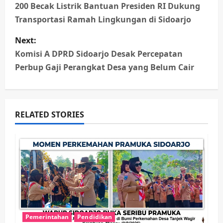
o
200 Becak Listrik Bantuan Presiden RI Dukung
Transportasi Ramah Lingkungan di Sidoarjo
s
Next:
t
Komisi A DPRD Sidoarjo Desak Percepatan
n
Perbup Gaji Perangkat Desa yang Belum Cair
a
v
RELATED STORIES
i
g
a
t
i
Pemerintahan
Pendidikan