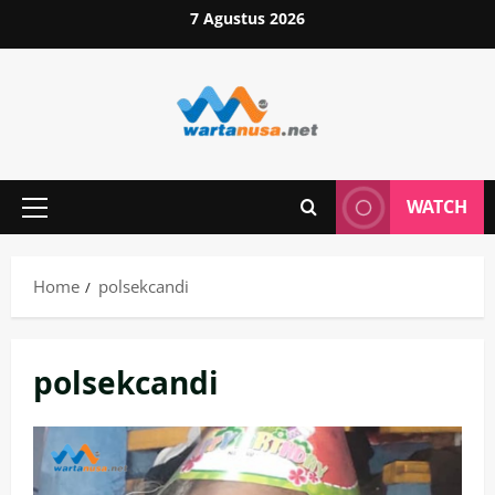
Skip
7 Agustus 2026
to
content
WATCH
Primary
Menu
Home
polsekcandi
polsekcandi