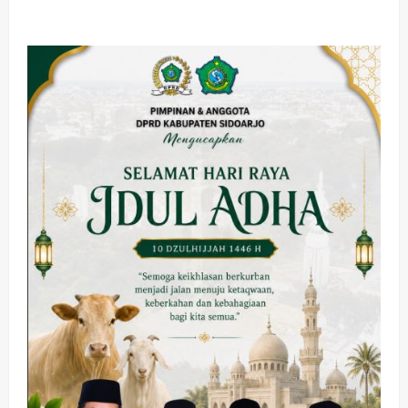
about
Diduga
Pikun,
Seorang
Nenek
Warga
Tenggulunan
Candi
Dilaporkan
Hilang
Meninggalkan
Rumah