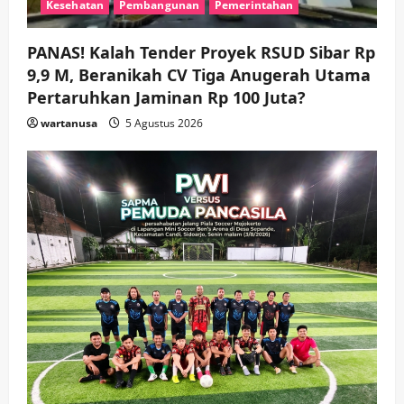
Kesehatan
Pembangunan
Pemerintahan
hingga Hibah
wartanusa
4 Agustus 2026
4
PANAS! Kalah Tender Proyek RSUD Sibar Rp
9,9 M, Beranikah CV Tiga Anugerah Utama
Keagamaan
Pemerintahan
Hadir di Pengajian Qurrota A’yun,
Pertaruhkan Jaminan Rp 100 Juta?
Wabup Sidoarjo Minta Doa Jamaah
wartanusa
5 Agustus 2026
Agar Tetap Amanah Memimpin
wartanusa
4 Agustus 2026
5