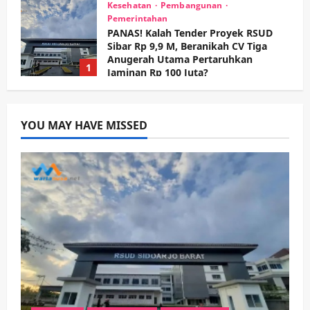
Kesehatan
Pembangunan
Pemerintahan
PANAS! Kalah Tender Proyek RSUD
Sibar Rp 9,9 M, Beranikah CV Tiga
Anugerah Utama Pertaruhkan
1
Jaminan Rp 100 Juta?
wartanusa
5 Agustus 2026
Olahraga
Adu Taktik di Atas Rumput Sintetis:
PWI dan Sapma PP Sidoarjo
YOU MAY HAVE MISSED
Memanaskan Mesin Menuju Piala
Soccer
2
wartanusa
5 Agustus 2026
Ekonomi
Hiburan
Pemerintahan
HOT NEWS: Ribuan Warga Wage
Tumplek Blek di Bazar Rakyat Jalan
Jambu, Borong Kuliner UMKM Sambil
Nonton Jaranan!
3
wartanusa
4 Agustus 2026
Keagamaan
Pemerintahan
Pemkab Sidoarjo & Muhammadiyah
Sinergi Permudah Perizinan, Wakaf,