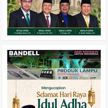
Olahraga
Adu Taktik di Atas Rumput Sintetis:
PWI dan Sapma PP Sidoarjo
Memanaskan Mesin Menuju Piala
Soccer
2
wartanusa
5 Agustus 2026
Ekonomi
Hiburan
Pemerintahan
HOT NEWS: Ribuan Warga Wage
Tumplek Blek di Bazar Rakyat Jalan
Jambu, Borong Kuliner UMKM Sambil
Nonton Jaranan!
3
wartanusa
4 Agustus 2026
Keagamaan
Pemerintahan