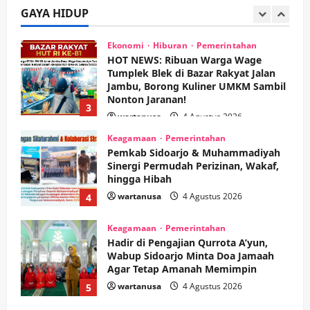
Soccer
GAYA HIDUP
2
wartanusa
5 Agustus 2026
Ekonomi
Hiburan
Pemerintahan
HOT NEWS: Ribuan Warga Wage
Tumplek Blek di Bazar Rakyat Jalan
Jambu, Borong Kuliner UMKM Sambil
Nonton Jaranan!
3
wartanusa
4 Agustus 2026
Keagamaan
Pemerintahan
Pemkab Sidoarjo & Muhammadiyah
Sinergi Permudah Perizinan, Wakaf,
hingga Hibah
wartanusa
4 Agustus 2026
4
Keagamaan
Pemerintahan
Hadir di Pengajian Qurrota A’yun,
Wabup Sidoarjo Minta Doa Jamaah
Agar Tetap Amanah Memimpin
wartanusa
4 Agustus 2026
5