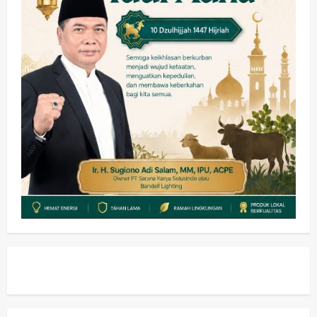
Pemkab Sidoarjo & Muhammadiyah
Sinergi Permudah Perizinan, Wakaf,
hingga Hibah
wartanusa
4 Agustus 2026
4
Keagamaan
Pemerintahan
Hadir di Pengajian Qurrota A’yun,
Wabup Sidoarjo Minta Doa Jamaah
Agar Tetap Amanah Memimpin
wartanusa
4 Agustus 2026
5
Kesehatan
Pembangunan
Pemerintahan
PANAS! Kalah Tender Proyek RSUD
Sibar Rp 9,9 M, Beranikah CV Tiga
Anugerah Utama Pertaruhkan
1
Jaminan Rp 100 Juta?
wartanusa
5 Agustus 2026
Olahraga
Adu Taktik di Atas Rumput Sintetis:
PWI dan Sapma PP Sidoarjo
Memanaskan Mesin Menuju Piala