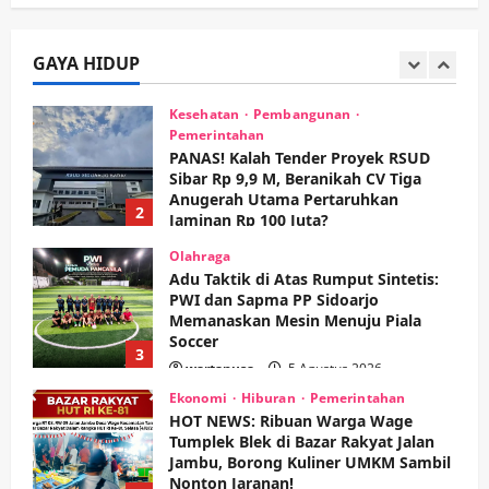
Kesehatan
Pembangunan
Pemerintahan
GAYA HIDUP
PANAS! Kalah Tender Proyek RSUD
Sibar Rp 9,9 M, Beranikah CV Tiga
Anugerah Utama Pertaruhkan
2
Jaminan Rp 100 Juta?
wartanusa
5 Agustus 2026
Olahraga
Adu Taktik di Atas Rumput Sintetis:
PWI dan Sapma PP Sidoarjo
Memanaskan Mesin Menuju Piala
Soccer
3
wartanusa
5 Agustus 2026
Ekonomi
Hiburan
Pemerintahan
HOT NEWS: Ribuan Warga Wage
Tumplek Blek di Bazar Rakyat Jalan
Jambu, Borong Kuliner UMKM Sambil
Nonton Jaranan!
4
wartanusa
4 Agustus 2026
Keagamaan
Pemerintahan
Pemkab Sidoarjo & Muhammadiyah