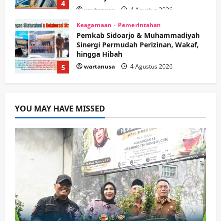
Sinergi Permudah Perizinan, Wakaf,
hingga Hibah
wartanusa
4 Agustus 2026
5
Kesehatan
Pemerintahan
Ubah Lahan Tidur Jadi Cuan: Wabup
Sidoarjo Apresiasi Inovasi Teh Daun
Kumis Kucing Produk Anggota TNI AL
wartanusa
8 Agustus 2026
1
YOU MAY HAVE MISSED
Kesehatan
Pembangunan
Pemerintahan
PANAS! Kalah Tender Proyek RSUD
Sibar Rp 9,9 M, Beranikah CV Tiga
Anugerah Utama Pertaruhkan
2
Jaminan Rp 100 Juta?
wartanusa
5 Agustus 2026
Olahraga
Adu Taktik di Atas Rumput Sintetis:
PWI dan Sapma PP Sidoarjo
Memanaskan Mesin Menuju Piala
Soccer