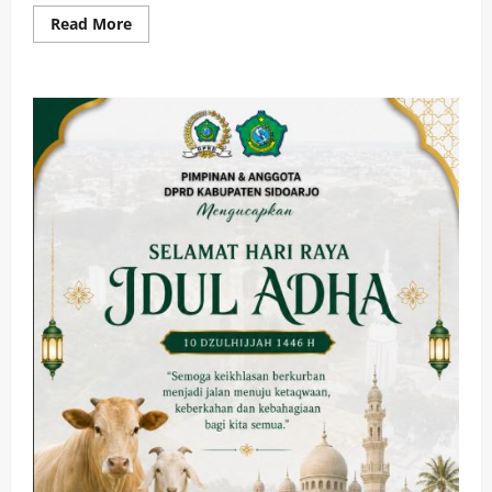
Read
Read More
more
about
Plt
Bupati
Sidoarjo
Bangun
Jembatan
Bailey,
Bentuk
Solusi
Jembatan
Ambruk
Di
Kecamatan
Candi