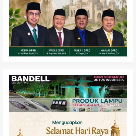
Kesehatan
Pembangunan
Pemerintahan
PANAS! Kalah Tender Proyek RSUD
Sibar Rp 9,9 M, Beranikah CV Tiga
Anugerah Utama Pertaruhkan
2
Jaminan Rp 100 Juta?
wartanusa
5 Agustus 2026
Olahraga
Adu Taktik di Atas Rumput Sintetis:
PWI dan Sapma PP Sidoarjo