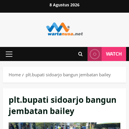
Skip
8 Agustus 2026
to
content
WATCH
Primary
Menu
Home
plt.bupati sidoarjo bangun jembatan bailey
plt.bupati sidoarjo bangun
jembatan bailey