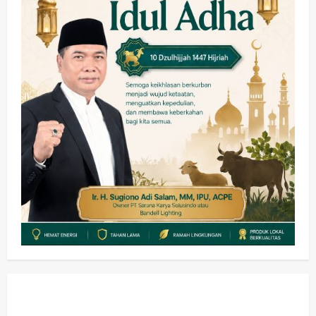
Memanaskan Mesin Menuju Piala
Soccer
3
wartanusa
5 Agustus 2026
Ekonomi
Hiburan
Pemerintahan
HOT NEWS: Ribuan Warga Wage
Tumplek Blek di Bazar Rakyat Jalan
Jambu, Borong Kuliner UMKM Sambil
Nonton Jaranan!
4
wartanusa
4 Agustus 2026
Keagamaan
Pemerintahan
Pemkab Sidoarjo & Muhammadiyah
Sinergi Permudah Perizinan, Wakaf,
hingga Hibah
wartanusa
4 Agustus 2026
5
Kesehatan
Pemerintahan
Ubah Lahan Tidur Jadi Cuan: Wabup
Sidoarjo Apresiasi Inovasi Teh Daun
Kumis Kucing Produk Anggota TNI AL
wartanusa
8 Agustus 2026
1