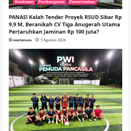
Kesehatan
Pembangunan
Pemerintahan
Jambu, Borong Kuliner UMKM Sambil
Nonton Jaranan!
3
wartanusa
4 Agustus 2026
PANAS! Kalah Tender Proyek RSUD Sibar Rp
9,9 M, Beranikah CV Tiga Anugerah Utama
Keagamaan
Pemerintahan
Pemkab Sidoarjo & Muhammadiyah
Pertaruhkan Jaminan Rp 100 Juta?
Sinergi Permudah Perizinan, Wakaf,
wartanusa
5 Agustus 2026
hingga Hibah
wartanusa
4 Agustus 2026
4
Keagamaan
Pemerintahan
Hadir di Pengajian Qurrota A’yun,
Wabup Sidoarjo Minta Doa Jamaah
Agar Tetap Amanah Memimpin
wartanusa
4 Agustus 2026
5