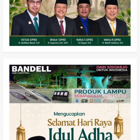
Olahraga
Adu Taktik di Atas Rumput Sintetis:
PWI dan Sapma PP Sidoarjo
Memanaskan Mesin Menuju Piala
Soccer
2
wartanusa
5 Agustus 2026
Ekonomi
Hiburan
Pemerintahan