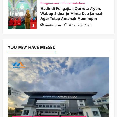
Keagamaan
Pemerintahan
Hadir di Pengajian Qurrota A’yun,
Wabup Sidoarjo Minta Doa Jamaah
Agar Tetap Amanah Memimpin
wartanusa
4 Agustus 2026
5
Kesehatan
Pembangunan
Pemerintahan
PANAS! Kalah Tender Proyek RSUD
YOU MAY HAVE MISSED
Sibar Rp 9,9 M, Beranikah CV Tiga
Anugerah Utama Pertaruhkan
1
Jaminan Rp 100 Juta?
wartanusa
5 Agustus 2026
Olahraga
Adu Taktik di Atas Rumput Sintetis:
PWI dan Sapma PP Sidoarjo
Memanaskan Mesin Menuju Piala
Soccer
2
wartanusa
5 Agustus 2026
Ekonomi
Hiburan
Pemerintahan
HOT NEWS: Ribuan Warga Wage
Tumplek Blek di Bazar Rakyat Jalan