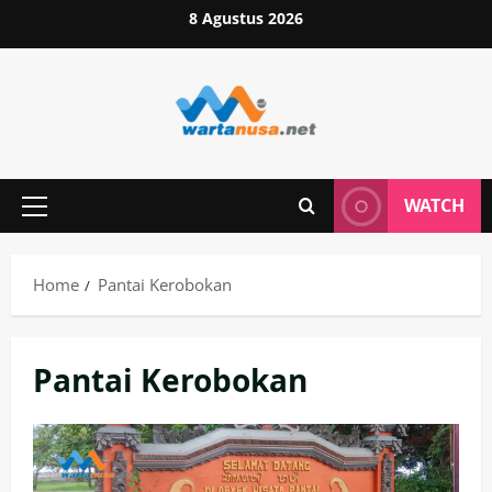
Skip
8 Agustus 2026
to
content
WATCH
Primary
Menu
Home
Pantai Kerobokan
Pantai Kerobokan