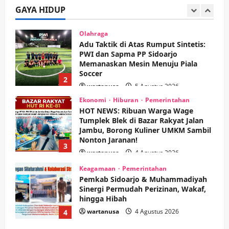
Anugerah Utama Pertaruhkan
GAYA HIDUP
1
Jaminan Rp 100 Juta?
wartanusa
5 Agustus 2026
Olahraga
Adu Taktik di Atas Rumput Sintetis:
PWI dan Sapma PP Sidoarjo
Memanaskan Mesin Menuju Piala
Soccer
2
wartanusa
5 Agustus 2026
Ekonomi
Hiburan
Pemerintahan
HOT NEWS: Ribuan Warga Wage
Tumplek Blek di Bazar Rakyat Jalan
Jambu, Borong Kuliner UMKM Sambil
Nonton Jaranan!
3
wartanusa
4 Agustus 2026
Keagamaan
Pemerintahan
Pemkab Sidoarjo & Muhammadiyah
Sinergi Permudah Perizinan, Wakaf,
hingga Hibah
wartanusa
4 Agustus 2026
4