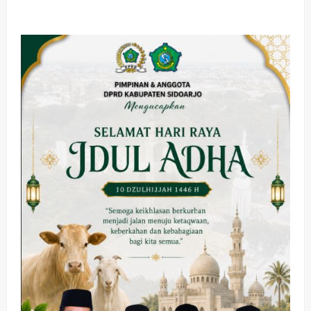
about
Pantai
Kerobokan:
Surga
Tersembunyi
di
Bali
Utara
dengan
Pesona
Senja
dan
Kedamaian
Alam