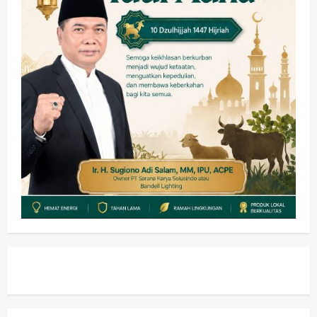
HOT NEWS: Ribuan Warga Wage
Tumplek Blek di Bazar Rakyat Jalan
Jambu, Borong Kuliner UMKM Sambil
Nonton Jaranan!
3
wartanusa
4 Agustus 2026
Keagamaan
Pemerintahan
Pemkab Sidoarjo & Muhammadiyah
Sinergi Permudah Perizinan, Wakaf,
hingga Hibah
wartanusa
4 Agustus 2026
4
Keagamaan
Pemerintahan
Hadir di Pengajian Qurrota A’yun,
Wabup Sidoarjo Minta Doa Jamaah
Agar Tetap Amanah Memimpin
wartanusa
4 Agustus 2026
5
Kesehatan
Pembangunan
Pemerintahan
PANAS! Kalah Tender Proyek RSUD
Sibar Rp 9,9 M, Beranikah CV Tiga