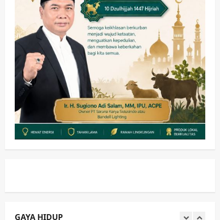
PWI dan Sapma PP Sidoarjo
Memanaskan Mesin Menuju Piala
Soccer
3
wartanusa
5 Agustus 2026
Ekonomi
Hiburan
Pemerintahan
HOT NEWS: Ribuan Warga Wage
Tumplek Blek di Bazar Rakyat Jalan
Jambu, Borong Kuliner UMKM Sambil
Nonton Jaranan!
4
wartanusa
4 Agustus 2026
Keagamaan
Pemerintahan
Pemkab Sidoarjo & Muhammadiyah
Sinergi Permudah Perizinan, Wakaf,
hingga Hibah
wartanusa
4 Agustus 2026
5
Kesehatan
Pemerintahan
Ubah Lahan Tidur Jadi Cuan: Wabup
Sidoarjo Apresiasi Inovasi Teh Daun
Kumis Kucing Produk Anggota TNI AL
GAYA HIDUP
wartanusa
8 Agustus 2026