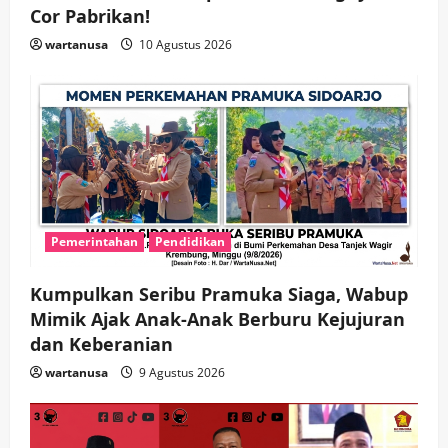
Soccer
Cor Pabrikan!
3
wartanusa
5 Agustus 2026
wartanusa
10 Agustus 2026
Ekonomi
Hiburan
Pemerintahan
HOT NEWS: Ribuan Warga Wage
Tumplek Blek di Bazar Rakyat Jalan
Jambu, Borong Kuliner UMKM Sambil
Nonton Jaranan!
4
wartanusa
4 Agustus 2026
Keagamaan
Pemerintahan
Pemkab Sidoarjo & Muhammadiyah
Sinergi Permudah Perizinan, Wakaf,
Pemerintahan
Pendidikan
hingga Hibah
wartanusa
4 Agustus 2026
5
Kumpulkan Seribu Pramuka Siaga, Wabup
Mimik Ajak Anak-Anak Berburu Kejujuran
dan Keberanian
wartanusa
9 Agustus 2026