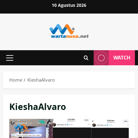
Skip
10 Agustus 2026
to
content
WATCH
Primary
Menu
Home
KieshaAlvaro
KieshaAlvaro