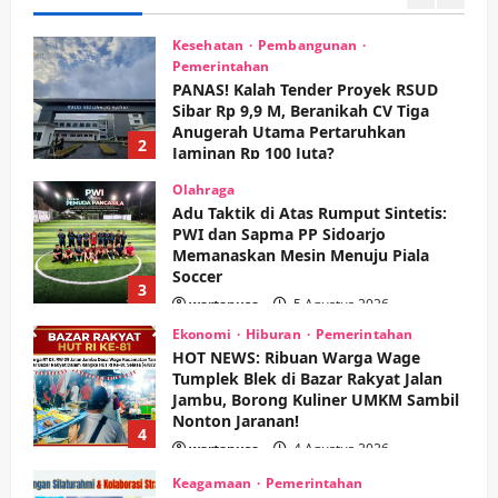
1
Kesehatan
Pembangunan
Pemerintahan
PANAS! Kalah Tender Proyek RSUD
Sibar Rp 9,9 M, Beranikah CV Tiga
Anugerah Utama Pertaruhkan
2
Jaminan Rp 100 Juta?
wartanusa
5 Agustus 2026
Olahraga
Adu Taktik di Atas Rumput Sintetis:
PWI dan Sapma PP Sidoarjo
Memanaskan Mesin Menuju Piala
Soccer
3
wartanusa
5 Agustus 2026
Ekonomi
Hiburan
Pemerintahan
HOT NEWS: Ribuan Warga Wage
Tumplek Blek di Bazar Rakyat Jalan
Jambu, Borong Kuliner UMKM Sambil
Nonton Jaranan!
4
wartanusa
4 Agustus 2026
Keagamaan
Pemerintahan