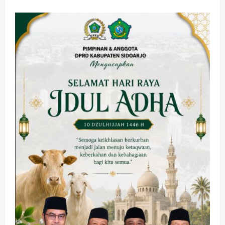
Alvaro
Diduga
Ditampar
Dimas
Anggara
di
Lokasi
Syuting