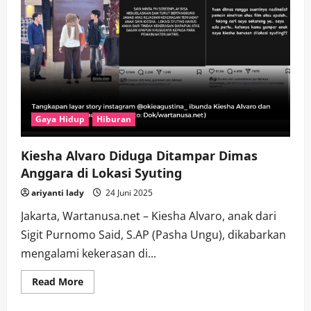
Gaya Hidup
Hiburan
Kiesha Alvaro Diduga Ditampar Dimas
Anggara di Lokasi Syuting
ariyanti lady
24 Juni 2025
Jakarta, Wartanusa.net – Kiesha Alvaro, anak dari
Sigit Purnomo Said, S.AP (Pasha Ungu), dikabarkan
mengalami kekerasan di...
Read
Read More
more
about
Kiesha