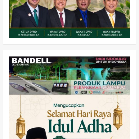
Kesehatan
Pembangunan
Pemerintahan
PANAS! Kalah Tender Proyek RSUD
Sibar Rp 9,9 M, Beranikah CV Tiga
Anugerah Utama Pertaruhkan
2
Jaminan Rp 100 Juta?
wartanusa
5 Agustus 2026
Olahraga
Adu Taktik di Atas Rumput Sintetis: