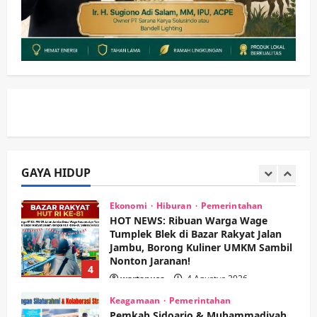
Kesehatan
Pembangunan
Pemerintahan
PANAS! Kalah Tender Proyek RSUD
Sibar Rp 9,9 M, Beranikah CV Tiga
Anugerah Utama Pertaruhkan
2
Jaminan Rp 100 Juta?
wartanusa
5 Agustus 2026
Olahraga
Adu Taktik di Atas Rumput Sintetis:
PWI dan Sapma PP Sidoarjo
Memanaskan Mesin Menuju Piala
Soccer
GAYA HIDUP
3
wartanusa
5 Agustus 2026
Ekonomi
Hiburan
Pemerintahan
HOT NEWS: Ribuan Warga Wage
Tumplek Blek di Bazar Rakyat Jalan
Jambu, Borong Kuliner UMKM Sambil
Nonton Jaranan!
4
wartanusa
4 Agustus 2026
Keagamaan
Pemerintahan
Pemkab Sidoarjo & Muhammadiyah