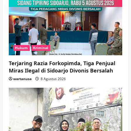
3
wartanusa
5 Agustus 2026
Ekonomi
Hiburan
Pemerintahan
HOT NEWS: Ribuan Warga Wage
Tumplek Blek di Bazar Rakyat Jalan
Jambu, Borong Kuliner UMKM Sambil
Nonton Jaranan!
4
wartanusa
4 Agustus 2026
Hukum
Kriminal
Keagamaan
Pemerintahan
Pemkab Sidoarjo & Muhammadiyah
Terjaring Razia Forkopimda, Tiga Penjual
Sinergi Permudah Perizinan, Wakaf,
hingga Hibah
Miras Ilegal di Sidoarjo Divonis Bersalah
wartanusa
4 Agustus 2026
5
wartanusa
8 Agustus 2026