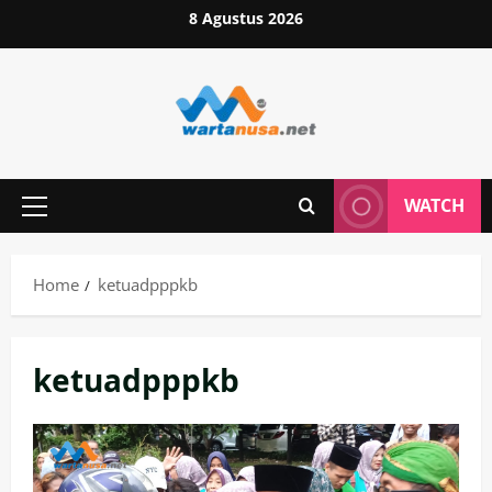
Skip
8 Agustus 2026
to
content
WATCH
Primary
Menu
Home
ketuadpppkb
ketuadpppkb