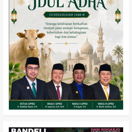
Kesehatan
Pembangunan
Pemerintahan
PANAS! Kalah Tender Proyek RSUD
Sibar Rp 9,9 M, Beranikah CV Tiga
Anugerah Utama Pertaruhkan
2
Jaminan Rp 100 Juta?
wartanusa
5 Agustus 2026
Olahraga
Adu Taktik di Atas Rumput Sintetis:
PWI dan Sapma PP Sidoarjo