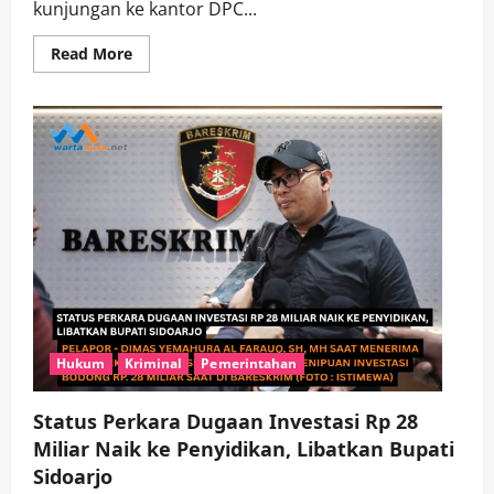
kunjungan ke kantor DPC...
Read
Read More
more
about
Jelang
Muscab
4
April
2026,
DPW
PKB
Jatim
Sosialisasikan
Agenda
ke
DPC
PKB
Sidoarjo
Hukum
Kriminal
Pemerintahan
Status Perkara Dugaan Investasi Rp 28
Miliar Naik ke Penyidikan, Libatkan Bupati
Sidoarjo