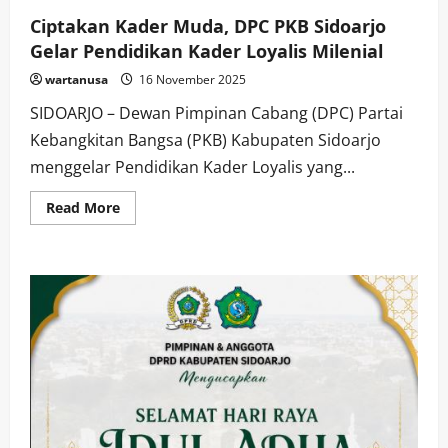
Ciptakan Kader Muda, DPC PKB Sidoarjo
Gelar Pendidikan Kader Loyalis Milenial
wartanusa
16 November 2025
SIDOARJO – Dewan Pimpinan Cabang (DPC) Partai
Kebangkitan Bangsa (PKB) Kabupaten Sidoarjo
menggelar Pendidikan Kader Loyalis yang...
Read
Read More
more
about
Ciptakan
Kader
Muda,
DPC
PKB
Sidoarjo
Gelar
Pendidikan
Kader
Loyalis
Milenial