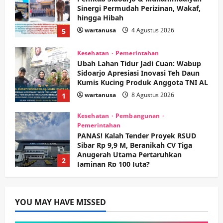
Sinergi Permudah Perizinan, Wakaf,
hingga Hibah
wartanusa
4 Agustus 2026
5
Kesehatan
Pemerintahan
Ubah Lahan Tidur Jadi Cuan: Wabup
Sidoarjo Apresiasi Inovasi Teh Daun
Kumis Kucing Produk Anggota TNI AL
wartanusa
8 Agustus 2026
1
Kesehatan
Pembangunan
Pemerintahan
PANAS! Kalah Tender Proyek RSUD
Sibar Rp 9,9 M, Beranikah CV Tiga
Anugerah Utama Pertaruhkan
2
Jaminan Rp 100 Juta?
wartanusa
5 Agustus 2026
Olahraga
Adu Taktik di Atas Rumput Sintetis:
PWI dan Sapma PP Sidoarjo
YOU MAY HAVE MISSED
Memanaskan Mesin Menuju Piala
Soccer