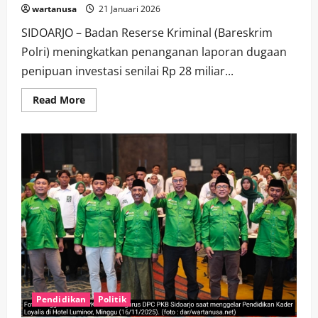
wartanusa
21 Januari 2026
SIDOARJO – Badan Reserse Kriminal (Bareskrim
Polri) meningkatkan penanganan laporan dugaan
penipuan investasi senilai Rp 28 miliar...
Read
Read More
more
about
Status
Perkara
Dugaan
Investasi
Rp
28
Miliar
Naik
ke
Penyidikan,
Libatkan
Bupati
Sidoarjo
Pendidikan
Politik