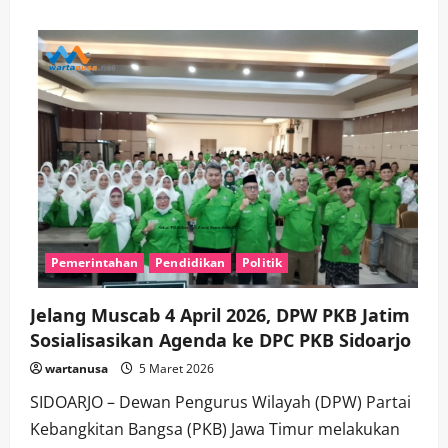
about
Dipimpin
Abah
Usman,
PAC
PKB
Kecamatan
Kota
Sidoarjo
Bagikan
Ratusan
Takjil
Gratis
Pemerintahan
Pendidikan
Politik
Jelang Muscab 4 April 2026, DPW PKB Jatim
Sosialisasikan Agenda ke DPC PKB Sidoarjo
wartanusa
5 Maret 2026
SIDOARJO – Dewan Pengurus Wilayah (DPW) Partai
Kebangkitan Bangsa (PKB) Jawa Timur melakukan