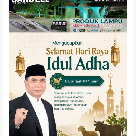
Memanaskan Mesin Menuju Piala
Soccer
3
wartanusa
5 Agustus 2026
Ekonomi
Hiburan
Pemerintahan
HOT NEWS: Ribuan Warga Wage
Tumplek Blek di Bazar Rakyat Jalan
Jambu, Borong Kuliner UMKM Sambil
Nonton Jaranan!
4
wartanusa
4 Agustus 2026
Keagamaan
Pemerintahan
Pemkab Sidoarjo & Muhammadiyah
Sinergi Permudah Perizinan, Wakaf,
hingga Hibah
wartanusa
4 Agustus 2026
5
Kesehatan
Pemerintahan
Ubah Lahan Tidur Jadi Cuan: Wabup
Sidoarjo Apresiasi Inovasi Teh Daun
Kumis Kucing Produk Anggota TNI AL
wartanusa
8 Agustus 2026
1