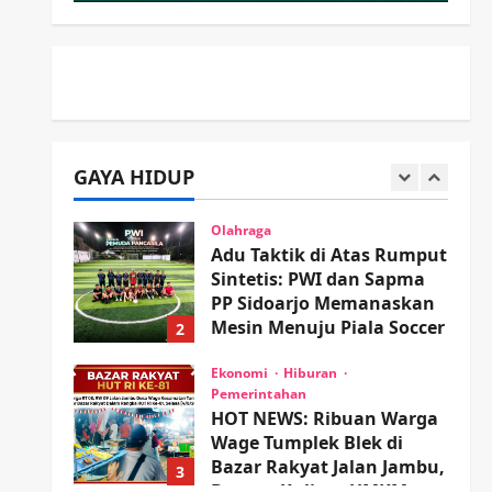
Minta Doa Jamaah Agar
Tetap Amanah Memimpin
5
wartanusa
4 Agustus 2026
Kesehatan
Pembangunan
Pemerintahan
PANAS! Kalah Tender
Proyek RSUD Sibar Rp 9,9
GAYA HIDUP
M, Beranikah CV Tiga
1
Anugerah Utama
Pertaruhkan Jaminan Rp
Olahraga
100 Juta?
Adu Taktik di Atas Rumput
Sintetis: PWI dan Sapma
wartanusa
5 Agustus 2026
PP Sidoarjo Memanaskan
Mesin Menuju Piala Soccer
2
wartanusa
5 Agustus 2026
Ekonomi
Hiburan
Pemerintahan
HOT NEWS: Ribuan Warga
Wage Tumplek Blek di
Bazar Rakyat Jalan Jambu,
3
Borong Kuliner UMKM