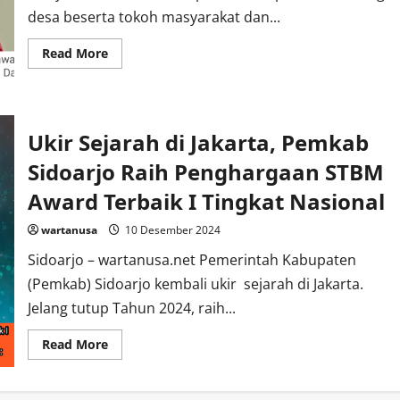
desa beserta tokoh masyarakat dan...
Read
Read More
more
about
Jelang
Akhir
Tahun
Pemdes
Ukir Sejarah di Jakarta, Pemkab
Wonoayu
Gelar
MMD
Sidoarjo Raih Penghargaan STBM
Kesehatan
Award Terbaik I Tingkat Nasional
wartanusa
10 Desember 2024
Sidoarjo – wartanusa.net Pemerintah Kabupaten
(Pemkab) Sidoarjo kembali ukir sejarah di Jakarta.
Jelang tutup Tahun 2024, raih...
Read
Read More
more
about
Ukir
Sejarah