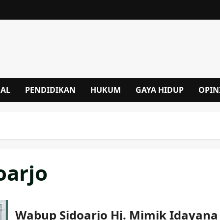
NAL
PENDIDIKAN
HUKUM
GAYA HIDUP
OPIN
oarjo
Wabup Sidoarjo Hj. Mimik Idayana