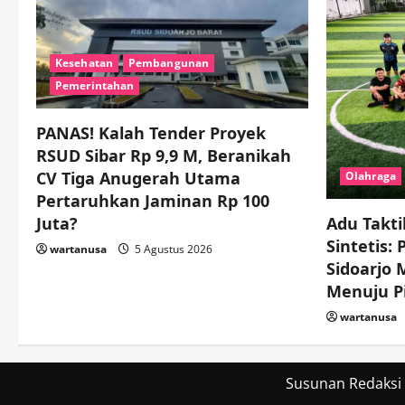
Kesehatan
Pembangunan
Pemerintahan
PANAS! Kalah Tender Proyek
RSUD Sibar Rp 9,9 M, Beranikah
CV Tiga Anugerah Utama
Olahraga
Pertaruhkan Jaminan Rp 100
Juta?
Adu Takti
Sintetis:
wartanusa
5 Agustus 2026
Sidoarjo
Menuju Pi
wartanusa
Susunan Redaksi