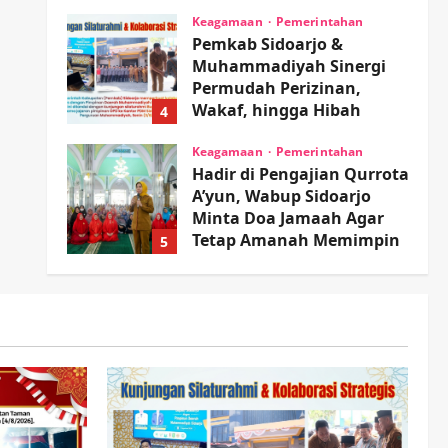
Sambil Nonton Jaranan!
Keagamaan
Pemerintahan
Pemkab Sidoarjo &
wartanusa
4 Agustus 2026
Muhammadiyah Sinergi
Permudah Perizinan,
Wakaf, hingga Hibah
4
wartanusa
4 Agustus 2026
Keagamaan
Pemerintahan
Hadir di Pengajian Qurrota
A’yun, Wabup Sidoarjo
Minta Doa Jamaah Agar
Tetap Amanah Memimpin
5
wartanusa
4 Agustus 2026
Kesehatan
Pembangunan
Pemerintahan
PANAS! Kalah Tender
Proyek RSUD Sibar Rp 9,9
M, Beranikah CV Tiga
1
Anugerah Utama
Pertaruhkan Jaminan Rp
Olahraga
100 Juta?
Adu Taktik di Atas Rumput