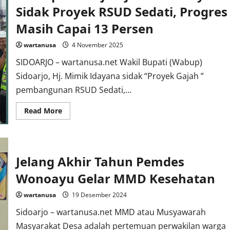
Sidak Proyek RSUD Sedati, Progres
Masih Capai 13 Persen
wartanusa
4 November 2025
SIDOARJO – wartanusa.net Wakil Bupati (Wabup)
Sidoarjo, Hj. Mimik Idayana sidak “Proyek Gajah ”
pembangunan RSUD Sedati,...
Read
Read More
more
about
Wabup
Sidoarjo
Hj.
Mimik
Jelang Akhir Tahun Pemdes
Idayana
Sidak
Proyek
Wonoayu Gelar MMD Kesehatan
RSUD
Sedati,
wartanusa
19 Desember 2024
Progres
Masih
Capai
Sidoarjo – wartanusa.net MMD atau Musyawarah
13
Persen
Masyarakat Desa adalah pertemuan perwakilan warga