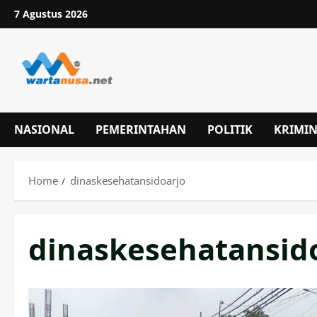
Skip
7 Agustus 2026
to
content
NASIONAL
PEMERINTAHAN
POLITIK
KRIMI
Home
dinaskesehatansidoarjo
dinaskesehatansid