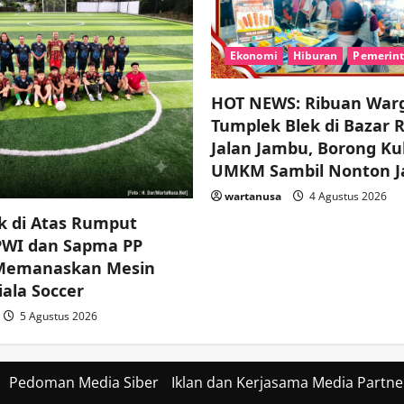
Ekonomi
Hiburan
Pemerin
HOT NEWS: Ribuan War
Tumplek Blek di Bazar 
Jalan Jambu, Borong Ku
UMKM Sambil Nonton J
wartanusa
4 Agustus 2026
k di Atas Rumput
 PWI dan Sapma PP
 Memanaskan Mesin
ala Soccer
5 Agustus 2026
Pedoman Media Siber
Iklan dan Kerjasama Media Partne