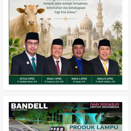
Olahraga
Adu Taktik di Atas Rumput Sintetis:
PWI dan Sapma PP Sidoarjo
Memanaskan Mesin Menuju Piala
Soccer
2
wartanusa
5 Agustus 2026