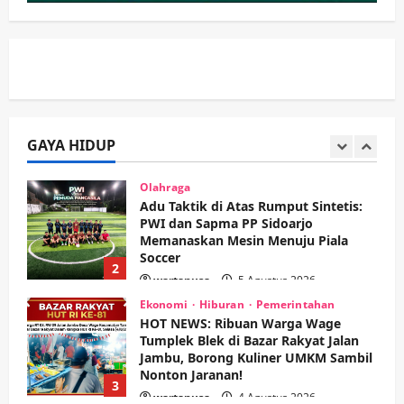
Sibar Rp 9,9 M, Beranikah CV Tiga
Anugerah Utama Pertaruhkan
1
Jaminan Rp 100 Juta?
wartanusa
5 Agustus 2026
Olahraga
Adu Taktik di Atas Rumput Sintetis:
PWI dan Sapma PP Sidoarjo
Memanaskan Mesin Menuju Piala
Soccer
GAYA HIDUP
2
wartanusa
5 Agustus 2026
Ekonomi
Hiburan
Pemerintahan
HOT NEWS: Ribuan Warga Wage
Tumplek Blek di Bazar Rakyat Jalan
Jambu, Borong Kuliner UMKM Sambil
Nonton Jaranan!
3
wartanusa
4 Agustus 2026
Keagamaan
Pemerintahan
Pemkab Sidoarjo & Muhammadiyah
Sinergi Permudah Perizinan, Wakaf,
hingga Hibah
wartanusa
4 Agustus 2026
4