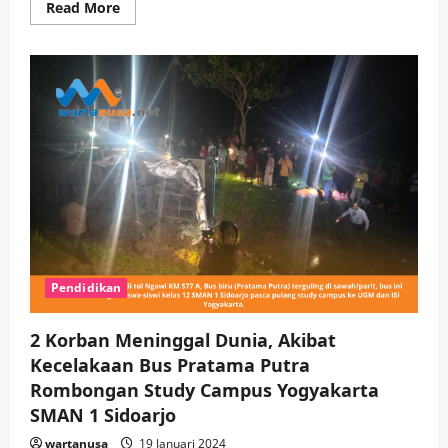
Read
Read More
more
about
Viral
Video
Detik-
Detik
Siswa
SMAN
1
Sidoarjo
Saat
Terjebak
di
Dalam
Bus
Pratama
Putra
yang
Terguling
di
Pendidikan
Tol
Ngawi
KM
2 Korban Meninggal Dunia, Akibat
577
Kecelakaan Bus Pratama Putra
Rombongan Study Campus Yogyakarta
SMAN 1 Sidoarjo
wartanusa
19 Januari 2024