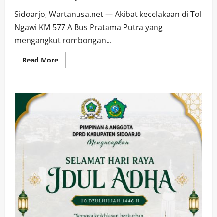
Sidoarjo, Wartanusa.net — Akibat kecelakaan di Tol
Ngawi KM 577 A Bus Pratama Putra yang
mengangkut rombongan...
Read
Read More
more
about
2
Korban
Meninggal
Dunia,
Akibat
Kecelakaan
Bus
Pratama
Putra
Rombongan
Study
Campus
Yogyakarta
SMAN
1
Sidoarjo