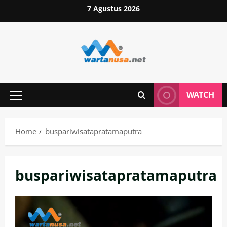
Skip
7 Agustus 2026
to
content
WATCH
Primary
Menu
Home
buspariwisatapratamaputra
buspariwisatapratamaputra