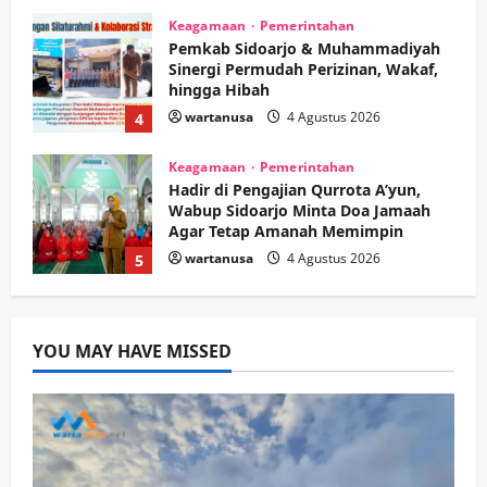
Keagamaan
Pemerintahan
Hadir di Pengajian Qurrota A’yun,
Wabup Sidoarjo Minta Doa Jamaah
Agar Tetap Amanah Memimpin
wartanusa
4 Agustus 2026
5
Kesehatan
Pembangunan
Pemerintahan
PANAS! Kalah Tender Proyek RSUD
Sibar Rp 9,9 M, Beranikah CV Tiga
Anugerah Utama Pertaruhkan
1
Jaminan Rp 100 Juta?
wartanusa
5 Agustus 2026
Olahraga
Adu Taktik di Atas Rumput Sintetis:
YOU MAY HAVE MISSED
PWI dan Sapma PP Sidoarjo
Memanaskan Mesin Menuju Piala
Soccer
2
wartanusa
5 Agustus 2026
Ekonomi
Hiburan
Pemerintahan
HOT NEWS: Ribuan Warga Wage