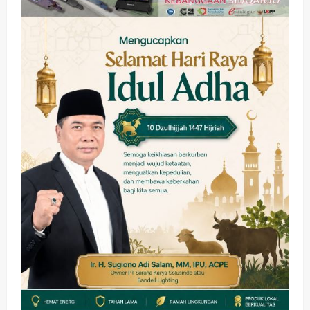
Ekonomi
Hiburan
Pemerintahan
HOT NEWS: Ribuan Warga Wage
Tumplek Blek di Bazar Rakyat Jalan
Jambu, Borong Kuliner UMKM Sambil
Nonton Jaranan!
3
wartanusa
4 Agustus 2026
Keagamaan
Pemerintahan
Pemkab Sidoarjo & Muhammadiyah
Sinergi Permudah Perizinan, Wakaf,
hingga Hibah
wartanusa
4 Agustus 2026
4
Keagamaan
Pemerintahan
Hadir di Pengajian Qurrota A’yun,
Wabup Sidoarjo Minta Doa Jamaah
Agar Tetap Amanah Memimpin
wartanusa
4 Agustus 2026
5
Kesehatan
Pembangunan
Pemerintahan
PANAS! Kalah Tender Proyek RSUD