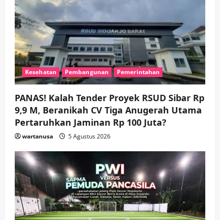
Tumplek Blek di Bazar Rakyat Jalan
Jambu, Borong Kuliner UMKM Sambil
Nonton Jaranan!
3
wartanusa
4 Agustus 2026
Keagamaan
Pemerintahan
Pemkab Sidoarjo & Muhammadiyah
Sinergi Permudah Perizinan, Wakaf,
Kesehatan
Pembangunan
Pemerintahan
hingga Hibah
wartanusa
4 Agustus 2026
4
PANAS! Kalah Tender Proyek RSUD Sibar Rp
9,9 M, Beranikah CV Tiga Anugerah Utama
Keagamaan
Pemerintahan
Pertaruhkan Jaminan Rp 100 Juta?
Hadir di Pengajian Qurrota A’yun,
Wabup Sidoarjo Minta Doa Jamaah
wartanusa
5 Agustus 2026
Agar Tetap Amanah Memimpin
wartanusa
4 Agustus 2026
5