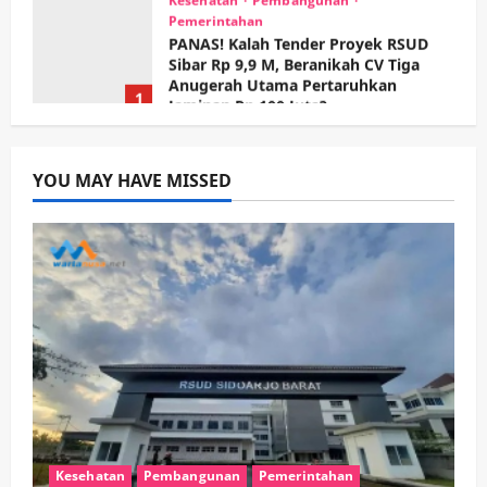
Pemerintahan
PANAS! Kalah Tender Proyek RSUD
Sibar Rp 9,9 M, Beranikah CV Tiga
Anugerah Utama Pertaruhkan
1
Jaminan Rp 100 Juta?
wartanusa
5 Agustus 2026
Olahraga
Adu Taktik di Atas Rumput Sintetis:
PWI dan Sapma PP Sidoarjo
YOU MAY HAVE MISSED
Memanaskan Mesin Menuju Piala
Soccer
2
wartanusa
5 Agustus 2026
Ekonomi
Hiburan
Pemerintahan
HOT NEWS: Ribuan Warga Wage
Tumplek Blek di Bazar Rakyat Jalan
Jambu, Borong Kuliner UMKM Sambil
Nonton Jaranan!
3
wartanusa
4 Agustus 2026
Keagamaan
Pemerintahan
Pemkab Sidoarjo & Muhammadiyah
Sinergi Permudah Perizinan, Wakaf,
Kesehatan
Pembangunan
Pemerintahan
hingga Hibah