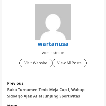
wartanusa
Administrator
Visit Website
View All Posts
P
Previous:
o
Buka Turnamen Tenis Meja Cup I, Wabup
Sidoarjo Ajak Atlet Junjung Sportivitas
s
Next: