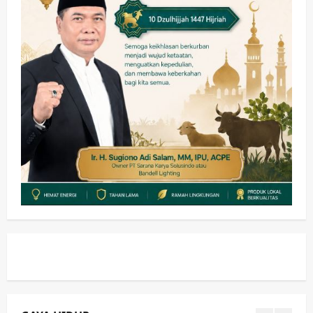
Pemkab Sidoarjo & Muhammadiyah
Sinergi Permudah Perizinan, Wakaf,
hingga Hibah
wartanusa
4 Agustus 2026
4
Keagamaan
Pemerintahan
Hadir di Pengajian Qurrota A’yun,
Wabup Sidoarjo Minta Doa Jamaah
Agar Tetap Amanah Memimpin
wartanusa
4 Agustus 2026
5
Kesehatan
Pembangunan
Pemerintahan
PANAS! Kalah Tender Proyek RSUD
Sibar Rp 9,9 M, Beranikah CV Tiga
Anugerah Utama Pertaruhkan
1
Jaminan Rp 100 Juta?
wartanusa
5 Agustus 2026
Olahraga
Adu Taktik di Atas Rumput Sintetis:
PWI dan Sapma PP Sidoarjo
Memanaskan Mesin Menuju Piala
Soccer