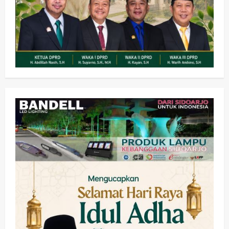
Olahraga
Adu Taktik di Atas Rumput Sintetis:
PWI dan Sapma PP Sidoarjo
Memanaskan Mesin Menuju Piala
Soccer
2
wartanusa
5 Agustus 2026
Ekonomi
Hiburan
Pemerintahan
HOT NEWS: Ribuan Warga Wage
Tumplek Blek di Bazar Rakyat Jalan
Jambu, Borong Kuliner UMKM Sambil
Nonton Jaranan!
3
wartanusa
4 Agustus 2026
Keagamaan
Pemerintahan