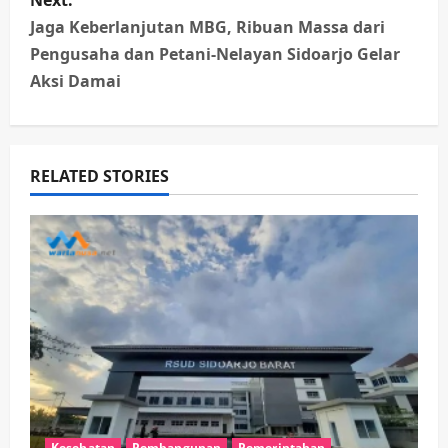
t
Jaga Keberlanjutan MBG, Ribuan Massa dari
n
Pengusaha dan Petani-Nelayan Sidoarjo Gelar
Aksi Damai
a
v
RELATED STORIES
i
g
a
t
i
o
n
Kesehatan
Pembangunan
Pemerintahan