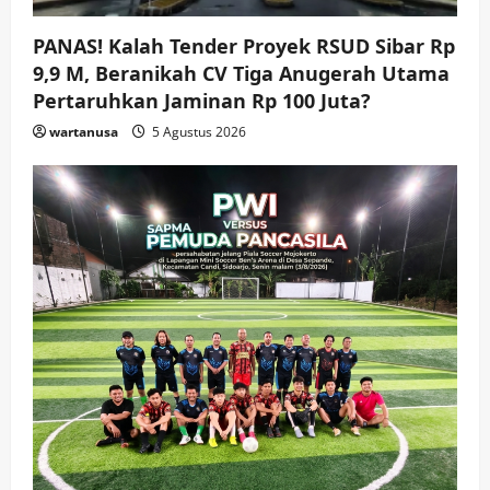
wartanusa
4 Agustus 2026
4
PANAS! Kalah Tender Proyek RSUD Sibar Rp
9,9 M, Beranikah CV Tiga Anugerah Utama
Keagamaan
Pemerintahan
Hadir di Pengajian Qurrota A’yun,
Pertaruhkan Jaminan Rp 100 Juta?
Wabup Sidoarjo Minta Doa Jamaah
wartanusa
5 Agustus 2026
Agar Tetap Amanah Memimpin
wartanusa
4 Agustus 2026
5