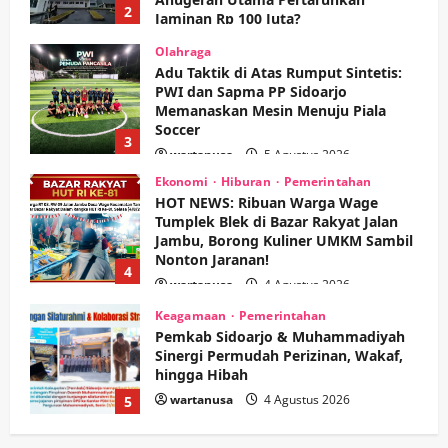
3
wartanusa
5 Agustus 2026
Ekonomi
Hiburan
Pemerintahan
HOT NEWS: Ribuan Warga Wage
Tumplek Blek di Bazar Rakyat Jalan
Jambu, Borong Kuliner UMKM Sambil
Nonton Jaranan!
4
wartanusa
4 Agustus 2026
Keagamaan
Pemerintahan
Pemkab Sidoarjo & Muhammadiyah
Sinergi Permudah Perizinan, Wakaf,
hingga Hibah
wartanusa
4 Agustus 2026
5
Kesehatan
Pemerintahan
Ubah Lahan Tidur Jadi Cuan: Wabup
Sidoarjo Apresiasi Inovasi Teh Daun
Kumis Kucing Produk Anggota TNI AL
wartanusa
8 Agustus 2026
1
Kesehatan
Pembangunan