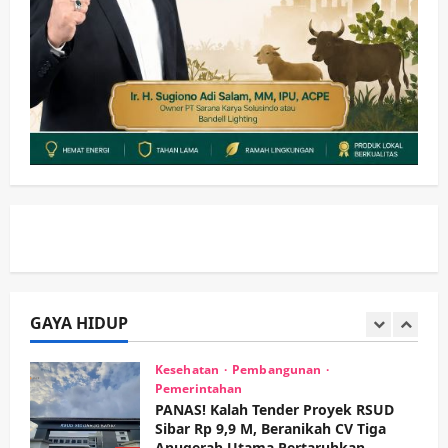
Pemkab Sidoarjo & Muhammadiyah
Sinergi Permudah Perizinan, Wakaf,
hingga Hibah
wartanusa
4 Agustus 2026
5
Kesehatan
Pemerintahan
Ubah Lahan Tidur Jadi Cuan: Wabup
Sidoarjo Apresiasi Inovasi Teh Daun
Kumis Kucing Produk Anggota TNI AL
wartanusa
8 Agustus 2026
1
Kesehatan
Pembangunan
Pemerintahan
PANAS! Kalah Tender Proyek RSUD
Sibar Rp 9,9 M, Beranikah CV Tiga
Anugerah Utama Pertaruhkan
GAYA HIDUP
2
Jaminan Rp 100 Juta?
wartanusa
5 Agustus 2026
Olahraga
Adu Taktik di Atas Rumput Sintetis:
PWI dan Sapma PP Sidoarjo
Memanaskan Mesin Menuju Piala
Soccer