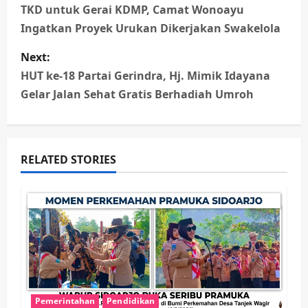
TKD untuk Gerai KDMP, Camat Wonoayu
s
Ingatkan Proyek Urukan Dikerjakan Swakelola
t
Next:
n
HUT ke-18 Partai Gerindra, Hj. Mimik Idayana
Gelar Jalan Sehat Gratis Berhadiah Umroh
a
v
RELATED STORIES
i
g
a
t
i
Pemerintahan
Pendidikan