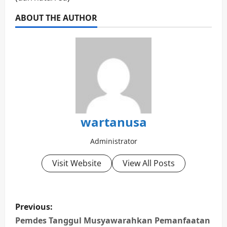
ABOUT THE AUTHOR
wartanusa
Administrator
Visit Website
View All Posts
P
Previous:
o
Pemdes Tanggul Musyawarahkan Pemanfaatan