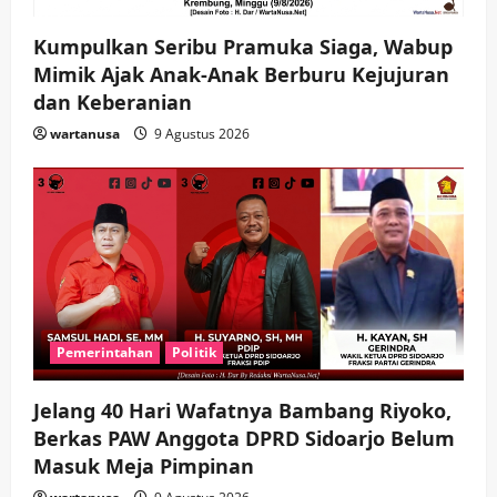
o
n
Kumpulkan Seribu Pramuka Siaga, Wabup
Mimik Ajak Anak-Anak Berburu Kejujuran
dan Keberanian
wartanusa
9 Agustus 2026
Pemerintahan
Politik
Jelang 40 Hari Wafatnya Bambang Riyoko,
Berkas PAW Anggota DPRD Sidoarjo Belum
Masuk Meja Pimpinan ​