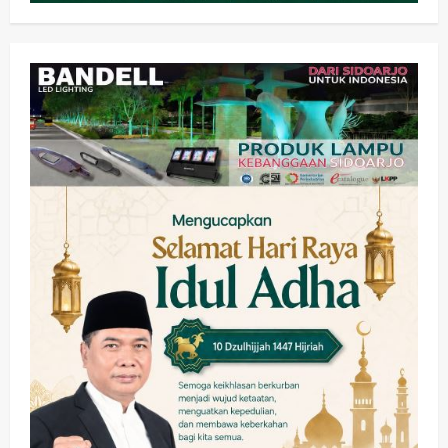
Kesehatan
Pembangunan
Pemerintahan
PANAS! Kalah Tender Proyek RSUD
Sibar Rp 9,9 M, Beranikah CV Tiga
Anugerah Utama Pertaruhkan
2
Jaminan Rp 100 Juta?
wartanusa
5 Agustus 2026
Olahraga
Adu Taktik di Atas Rumput Sintetis:
PWI dan Sapma PP Sidoarjo
Memanaskan Mesin Menuju Piala
Soccer
3
wartanusa
5 Agustus 2026
Ekonomi
Hiburan
Pemerintahan
HOT NEWS: Ribuan Warga Wage
Tumplek Blek di Bazar Rakyat Jalan
Jambu, Borong Kuliner UMKM Sambil
Nonton Jaranan!
4
wartanusa
4 Agustus 2026
Keagamaan
Pemerintahan