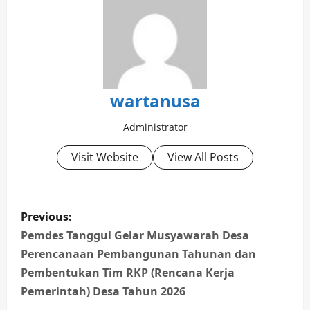
wartanusa
Administrator
Visit Website
View All Posts
P
Previous:
o
Pemdes Tanggul Gelar Musyawarah Desa
Perencanaan Pembangunan Tahunan dan
s
Pembentukan Tim RKP (Rencana Kerja
t
Pemerintah) Desa Tahun 2026