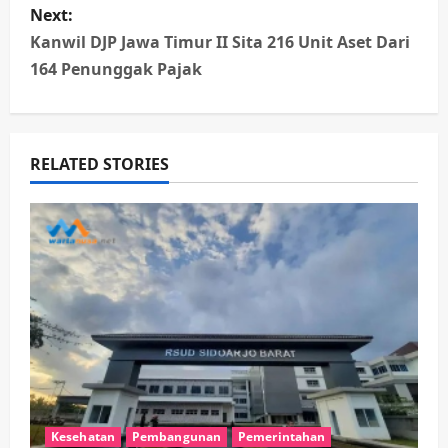
n
Next:
Kanwil DJP Jawa Timur II Sita 216 Unit Aset Dari
a
164 Penunggak Pajak
v
i
RELATED STORIES
g
a
t
i
o
n
Kesehatan
Pembangunan
Pemerintahan