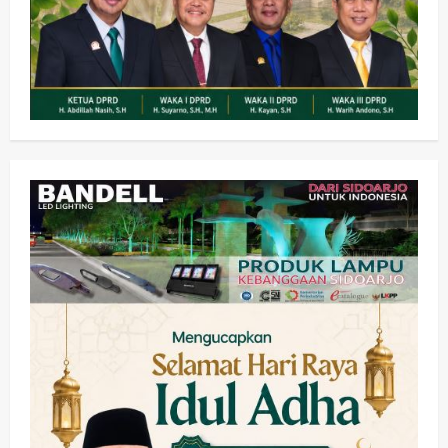
Olahraga
Adu Taktik di Atas Rumput Sintetis:
PWI dan Sapma PP Sidoarjo
Memanaskan Mesin Menuju Piala
Soccer
2
wartanusa
5 Agustus 2026
Ekonomi
Hiburan
Pemerintahan
HOT NEWS: Ribuan Warga Wage
Tumplek Blek di Bazar Rakyat Jalan
Jambu, Borong Kuliner UMKM Sambil
Nonton Jaranan!
3
wartanusa
4 Agustus 2026
Keagamaan
Pemerintahan
Pemkab Sidoarjo & Muhammadiyah