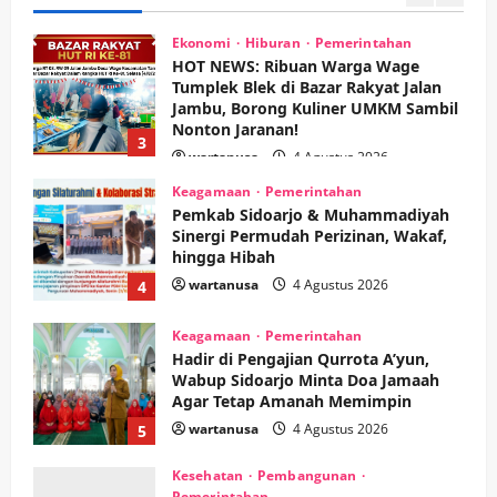
wartanusa
5 Agustus 2026
Ekonomi
Hiburan
Pemerintahan
HOT NEWS: Ribuan Warga Wage
Tumplek Blek di Bazar Rakyat Jalan
Jambu, Borong Kuliner UMKM Sambil
Nonton Jaranan!
3
wartanusa
4 Agustus 2026
Keagamaan
Pemerintahan
Pemkab Sidoarjo & Muhammadiyah
Sinergi Permudah Perizinan, Wakaf,
hingga Hibah
wartanusa
4 Agustus 2026
4
Keagamaan
Pemerintahan
Hadir di Pengajian Qurrota A’yun,
Wabup Sidoarjo Minta Doa Jamaah
Agar Tetap Amanah Memimpin
wartanusa
4 Agustus 2026
5
Kesehatan
Pembangunan
Pemerintahan