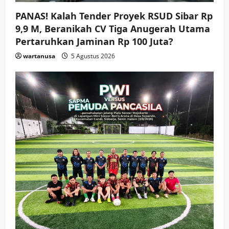
wartanusa
4 Agustus 2026
4
PANAS! Kalah Tender Proyek RSUD Sibar Rp
9,9 M, Beranikah CV Tiga Anugerah Utama
Keagamaan
Pemerintahan
Hadir di Pengajian Qurrota A’yun,
Pertaruhkan Jaminan Rp 100 Juta?
Wabup Sidoarjo Minta Doa Jamaah
wartanusa
5 Agustus 2026
Agar Tetap Amanah Memimpin
wartanusa
4 Agustus 2026
5