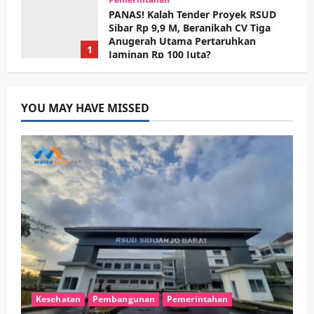
PANAS! Kalah Tender Proyek RSUD
Sibar Rp 9,9 M, Beranikah CV Tiga
Anugerah Utama Pertaruhkan
1
Jaminan Rp 100 Juta?
wartanusa
5 Agustus 2026
Olahraga
Adu Taktik di Atas Rumput Sintetis:
PWI dan Sapma PP Sidoarjo
YOU MAY HAVE MISSED
Memanaskan Mesin Menuju Piala
Soccer
2
wartanusa
5 Agustus 2026
Ekonomi
Hiburan
Pemerintahan
HOT NEWS: Ribuan Warga Wage
Tumplek Blek di Bazar Rakyat Jalan
Jambu, Borong Kuliner UMKM Sambil
Nonton Jaranan!
3
wartanusa
4 Agustus 2026
Keagamaan
Pemerintahan
Pemkab Sidoarjo & Muhammadiyah
Sinergi Permudah Perizinan, Wakaf,
Kesehatan
Pembangunan
Pemerintahan
hingga Hibah