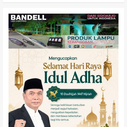
Olahraga
Adu Taktik di Atas Rumput Sintetis:
PWI dan Sapma PP Sidoarjo
Memanaskan Mesin Menuju Piala
Soccer
2
wartanusa
5 Agustus 2026
Ekonomi
Hiburan
Pemerintahan
HOT NEWS: Ribuan Warga Wage