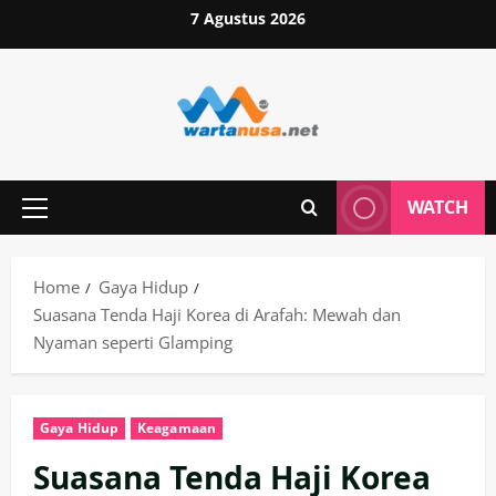
Skip
7 Agustus 2026
to
content
WATCH
Primary
Menu
Home
Gaya Hidup
Suasana Tenda Haji Korea di Arafah: Mewah dan
Nyaman seperti Glamping
Gaya Hidup
Keagamaan
Suasana Tenda Haji Korea