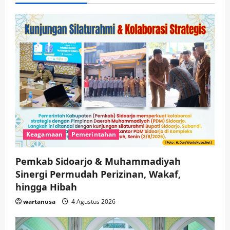
g
a
t
i
o
n
Keagamaan
Pemerintahan
Pemkab Sidoarjo & Muhammadiyah
Sinergi Permudah Perizinan, Wakaf,
hingga Hibah
wartanusa
4 Agustus 2026