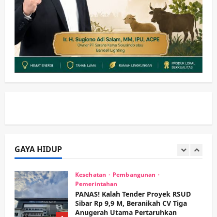
Tumplek Blek di Bazar Rakyat Jalan
Jambu, Borong Kuliner UMKM Sambil
Nonton Jaranan!
3
wartanusa
4 Agustus 2026
Keagamaan
Pemerintahan
Pemkab Sidoarjo & Muhammadiyah
Sinergi Permudah Perizinan, Wakaf,
hingga Hibah
wartanusa
4 Agustus 2026
4
Keagamaan
Pemerintahan
Hadir di Pengajian Qurrota A’yun,
Wabup Sidoarjo Minta Doa Jamaah
Agar Tetap Amanah Memimpin
GAYA HIDUP
wartanusa
4 Agustus 2026
5
Kesehatan
Pembangunan
Pemerintahan
PANAS! Kalah Tender Proyek RSUD
Sibar Rp 9,9 M, Beranikah CV Tiga
Anugerah Utama Pertaruhkan
1