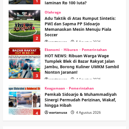
Jaminan Rp 100 Juta?
wartanusa
5 Agustus 2026
Olahraga
Adu Taktik di Atas Rumput Sintetis:
PWI dan Sapma PP Sidoarjo
Memanaskan Mesin Menuju Piala
Soccer
2
wartanusa
5 Agustus 2026
Ekonomi
Hiburan
Pemerintahan
HOT NEWS: Ribuan Warga Wage
Tumplek Blek di Bazar Rakyat Jalan
Jambu, Borong Kuliner UMKM Sambil
Nonton Jaranan!
3
wartanusa
4 Agustus 2026
Keagamaan
Pemerintahan
Pemkab Sidoarjo & Muhammadiyah
Sinergi Permudah Perizinan, Wakaf,
hingga Hibah
wartanusa
4 Agustus 2026
4
Keagamaan
Pemerintahan