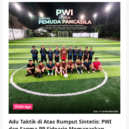
3
wartanusa
4 Agustus 2026
Keagamaan
Pemerintahan
Pemkab Sidoarjo & Muhammadiyah
Sinergi Permudah Perizinan, Wakaf,
hingga Hibah
wartanusa
4 Agustus 2026
4
Keagamaan
Pemerintahan
Hadir di Pengajian Qurrota A’yun,
Wabup Sidoarjo Minta Doa Jamaah
Agar Tetap Amanah Memimpin
wartanusa
4 Agustus 2026
5
Olahraga
Adu Taktik di Atas Rumput Sintetis: PWI
dan Sapma PP Sidoarjo Memanaskan