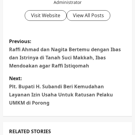
Administrator
Visit Website
View All Posts
P
Previous:
o
Raffi Ahmad dan Nagita Bertemu dengan Ibas
dan Istrinya di Tanah Suci Makkah, Ibas
s
Mendoakan agar Raffi Istiqomah
t
Next:
n
Plt. Bupati H. Subandi Beri Kemudahan
Layanan Izin Usaha Untuk Ratusan Pelaku
a
UMKM di Porong
v
i
RELATED STORIES